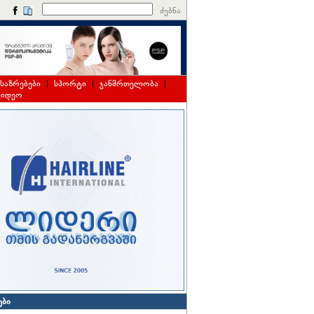
ძებნა
საზრებები
|
სპორტი
|
ჯანმრთელობა
|
ვიდეო
ები