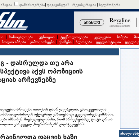
იზაცია
დამახსოვრება
|
დაგავიწყდა?
|
რეგისტრაცია
|
ხელმოწერა
სი
|
საზოგადოება
|
უცხოეთი
|
ტექნოლოგიები
|
კულტურა
|
სამება
|
მო
|
ბოლო ამბები
|
გამოკითხვები
|
ქვიზები
|
ბლოგები
|
ყველა სტატია
|
ყველა 
გ - დასრულდა თუ არა
სპექტივა აქვს ოპოზიციის
ციას არჩევნებზე
დალაგების პროცესი თითქმის დასრულებულია, გამოკვეთილია
ონაწილეობისთვის აქტიურად ემზადება და უკვე დაიწყეს კამპანია,
ბი ამბობენ, მიუხედავად იმისა, რომ არჩევნებამდე ცოტა დროა
ელოდოთ გარკვეულ „სიურპრიზებს" გადაჯგუფებაში.
ახალი ამბ
კრაინელთა დაცვის ხაზი