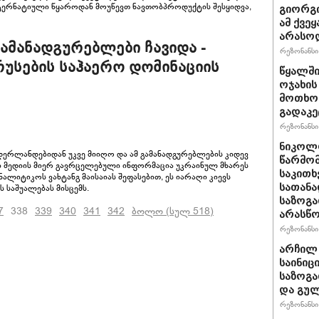
ტერნატიული წყაროდან მოუწევთ ნავთობპროდუქტის შესყიდვა,
გიორგი
ამ ქვე
არასო
ამანადგურებლები ჩავიდა -
რეზონანსი 
რუსების საჰაერო დომინაციის
წყალში
ოჯახის
მოთხოვ
გადაკე
რეზონანსი 
ნიკოლო
იდერლანდებიდან უკვე მიიღო და ამ გამანადგურებლების კიდევ
წარმომ
 მედიის მიერ გავრცელებული ინფორმაცია უკრაინულ მხარეს
საკითხ
ლიტიკოს ვახტანგ მაისაიას შეფასებით, ეს იარაღი კიევს
სათანა
 საშუალებას მისცემს.
საზოგა
7
338
339
340
341
342
ბოლო (სულ 518)
არასწო
რეზონანსი 
არჩილ
საინიც
საზოგა
და გულ
რეზონანსი 