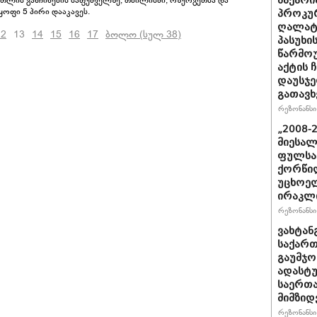
რთლის განჩინების საფუძველზე, თბილისში, ოზურგეთსა და
შაქარი
ოფი 5 პირი დააკავეს.
პროკურ
ღალატი
12
13
14
15
16
17
ბოლო (სულ 38)
პასუხის
წარმოუ
აქტის 
დაუსჯე
გათავხ
რეზონანსი 
„2008-
მიესალ
ფულსა
ქორწილ
უცხოელ
ირაკლი
რეზონანსი 
ვახტანგ
საქართ
გაუმჯო
ადასტ
საერთ
მიმზიდ
რეზონანსი 