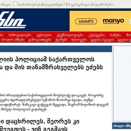
იზაცია
დამახსოვრება
|
დაგავიწყდა?
|
რეგისტრაცია
|
ხელმოწერა
სი
|
საზოგადოება
|
უცხოეთი
|
ტექნოლოგიები
|
კულტურა
|
სამება
|
მო
|
ბოლო ამბები
|
გამოკითხვები
|
ქვიზები
|
ბლოგები
|
ყველა სტატია
|
ყველა 
ალიის პოლიციამ საქართველოს
 და მის თანამზრახველებს ეძებს
დობის ბრალდებით საქართველოს მოქალაქე დააკავეს. როგორც
შეკვრა ძვირადღირებული სუნამოს მოპარვა სცადა, თუმცა
აფიქსირეს. მამაკაცი გაქცევას შეეცადა, მაგრამ მაღაზიის დაცვამ
 მისულ პოლიციას გადასცეს.
ლი დაცხრილეს, მეორეს კი
ახალი ამბ
ეუგდეს - ვინ გეგმავს