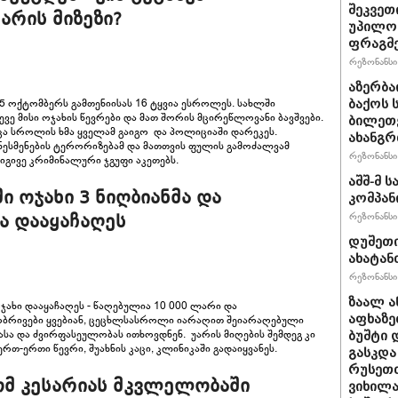
შეკვეთ
არის მიზეზი?
უპილო
ფრაგმე
რეზონანსი 
აზერბა
5 ოქტომბერს გამთენიისას 16 ტყვია ესროლეს. სახლში
ბაქოს 
ვე მისი ოჯახის წევრები და მათ შორის მცირეწლოვანი ბავშვები.
ბილეთე
ცა სროლის ხმა ყველამ გაიგო და პოლიციაში დარეკეს.
ახანგრ
ნესმენების ტერორიზებამ და მათთვის ფულის გამოძალვამ
რეზონანსი 
 იგივე კრიმინალური ჯგუფი აკეთებს.
აშშ-მ 
 ოჯახი 3 ნიღბიანმა და
კომპან
რეზონანსი 
ა დააყაჩაღეს
დუშეთი
ახატან
რეზონანსი 
ზაალ ა
ახი დააყაჩაღეს - წაღებულია 10 000 ლარი და
აფხაზე
ბრივები ყვებიან, ცეცხლსასროლი იარაღით შეიარაღებული
ხასა და ძვირფასეულობას ითხოვდნენ. უარის მიღების შემდეგ კი
ბუშტი 
რთ-ერთი წევრი, შუახნის კაცი, კლინიკაში გადაიყვანეს.
გასკდა
რუსეთთ
ომ კესარიას მკვლელობაში
ვიხილა