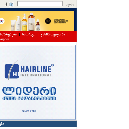
ძებნა
საზრებები
|
სპორტი
|
ჯანმრთელობა
|
ვიდეო
ები