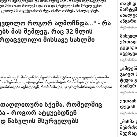
კლუბის მენეჯერებსა და მომსახურე პერსონალს შემუშავებული
თავს დ
ლი ჰქონდათ როლები და მათ დაწესებულებაში შესულ უცხო
მარტყმე
ეკვეთილ პროდუქციასთან შეუსაბამო თანხებს სძალავდნენ.
ახალგა
ანგარი
იკვდილო როგორ აღმოჩნდა..." - რა
რეზონანსი 
ბს მას შემდეგ, რაც 32 წლის
მიხეილ
არდაცვლილი მისსავე სახლში
ერთად 
გუდაუთ
აგვიყვა
რეზონანსი 
„ამდენ
გაიგო 
არი იპოვეს. შინაგან საქმეთა სამინისტრო დედოფლის წყაროში
ტყვია 
რ არსებობს ოფიცილური ინფორმაცია რა მოხდა და რა გახდა
მაიზერ
გილობრივები აცხადებენ, რომ მამაკაცს ცეცხლსასროლი იარაღით
რეზონანსი 
ქუთაის
 თაღლითური სქემა, რომელშიც
დედას 
ა - როგორ ატყუებდნენ
რეზონანსი 
ოდ წასვლის მსურველებს
„მისმა 
მებრძო
შეურაც