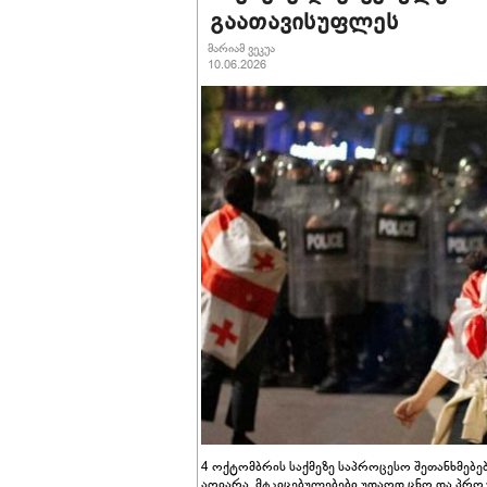
გაათავისუფლეს
მარიამ ვეკუა
10.06.2026
4 ოქტომბრის საქმეზე საპროცესო შეთანხმებე
აღიარა, მტკიცებულებები უდაოდ ცნო და პრო