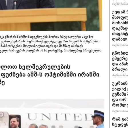
რეზონანსი 
უეფამ 
მსოფლი
მოსახს
დაკმაყ
ინფანტ
ოკავშირის წარმომადგენლებს შორის სპეციალური სავიზო
დაბალ
 ევროკავშირის მიერ ამოქმედებულ უვიზო რეჟიმის შეჩერების
რეზონანსი 
ი პასპორტების მფლობელთათვის და მიზნად ისახავს
ული ნაბიჯების მიღებას იმ საკითხებზე, რომლებიც ბრიუსელის
ცნობილ
ემუქრე
და ანა
აბოლოო ხელშეკრულების
ბრალი 
ფუძნება აშშ-ს ოპტიმიზმი ირანში
რეზონანსი 
ზე
უკრაინ
ქალაქ 
ქუჩაში
და ორ
რომლე
რეზონანსი 
რამ გა
სტუდენ