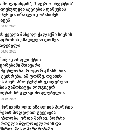
 ჰოლდინგის", "სფერო ინვესტის"
ლებულები აქციების დაწყებას
ებენ და ირაკლი კობახიძეს
ავენ
06.08.2026
ს ყველა მსხვილ ქალაქში სიცხის
აფრთხის უმაღლესი დონეა
ხადებული
06.08.2026
აშიძე: კონფლიქტის
ირებაში მთავარი
სმგებლობა, როგორც ჩანს, ნია
 ეკისრება. ამ ფონზე, ოჯახის
ის მიერ პროტესტის უკიდურესი
ბის გამოხატვა ლოგიკურ
უთებას სრულად მოკლებულია
06.08.2026
 ქვრივიშვილი: ანაკლიის პორტის
ების მოდელით გვექნება
ებლობა, ერთი მხრივ, პორტი
ქართული მფლობელობის და
მხრივ, მის ოპერირებაში