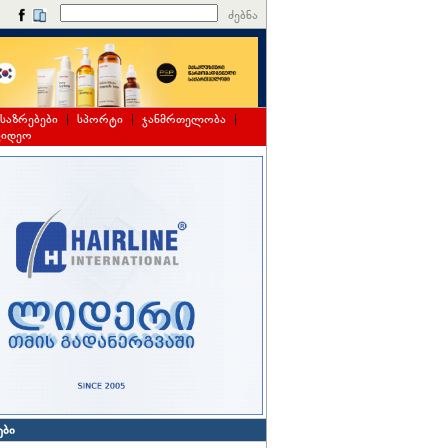
ძებნა
საზრებები
|
სპორტი
|
ჯანმრთელობა
|
ვიდეო
ები