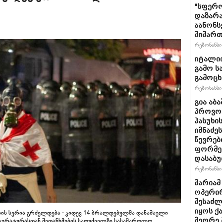
"სფერო
დაზარა
აანონს
მიმართ
რეზონანსი 
იტალიი
გამო ს
გამოც
რეზონანსი 
გია აბ
პროვოც
პასუხი
იმნაძეს
წევრებ
ფორმე
დასაბ
რეზონანსი 
მარიამ
ოპერირ
შესაძლ
იყოს 
ბის სერია გრძელდება - კიდევ 14 ბრალდებულმა დანაშაული
კურატურასთან შეთანხმების საფუძველზე სასამართლო
მეორე 