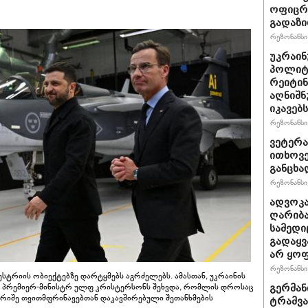
ოფიცრე
გადაზი
რეზონანსი 
უკრაინ
პოლიტ
რეიტინ
აღნიშნ
იკავებს
რეზონანსი 
ვეტერა
ითხოვე
განცხა
რეზონანსი 
ადვოკა
ღარიბა
სამედი
გადაყვ
არ ყო
რეზონანსი 
სტრიის ობიექტებზე დარტყმებს აგრძელებს. ამასთან, უკრაინის
 პრემიერ-მინისტრ ულფ კრისტერსონს შეხვდა, რომლის დროსაც
გერმან
იერიშე თვითმფრინავებთან დაკავშირებული შეთანხმების
ტრამვა