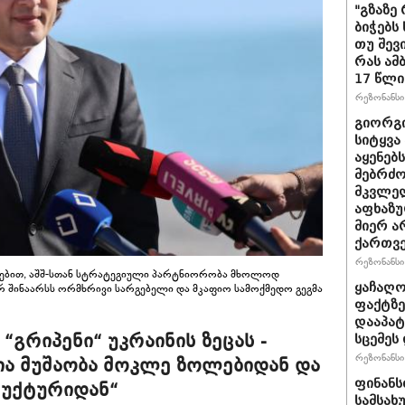
"გზაზე
ბიჭებს
თუ შევ
რას ამ
17 წლი
რეზონანსი 
გიორგი
სიტყვა
აყენებ
მებრძ
მკვლელ
აფხაზუ
მიერ ა
ქართვ
რეზონანსი 
დებით, აშშ-სთან სტრატეგიული პარტნიორობა მხოლოდ
ყაჩაღო
შინაარსს ორმხრივი სარგებელი და მკაფიო სამოქმედო გეგმა
ფაქტზე
დააპატ
“გრიპენი“ უკრაინის ზეცას -
სცემეს 
რეზონანსი 
ა მუშაობა მოკლე ზოლებიდან და
ფინანს
რუქტურიდან“
სამსახ