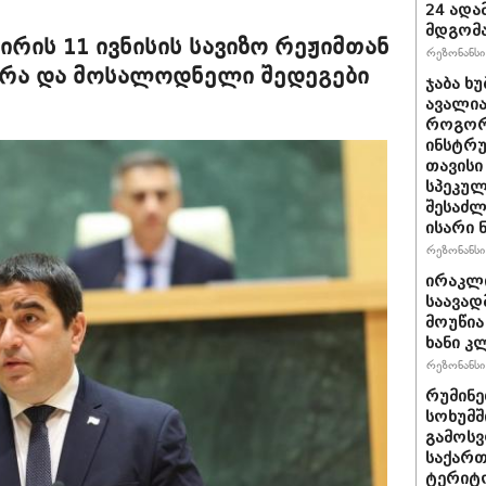
24 ადამ
მდგომ
რის 11 ივნისის სავიზო რეჟიმთან
რეზონანსი 
დრა და მოსალოდნელი შედეგები
ჯაბა ხუ
ავალია
როგორ
ინსტრუ
თავისი
სპეკულ
შესაძლ
ისარი
რეზონანსი 
ირაკლ
საავად
მოუწია
ხანი კ
რეზონანსი 
რუმინე
სოხუმშ
გამოსვ
საქართ
ტერიტ