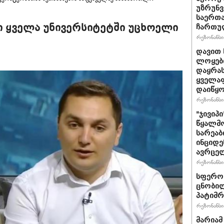
უზრუნ
საერთ
ი ყველა უნივერსიტეტში უცხოელი
ჩართუ
რეზონანსი 
დავით 
ლოყები
დაყრას
ყველაფ
დაიწყ
რეზონანსი 
"ჯივიპ
წყალმო
სარეა
ინციდე
ავრცე
რეზონანსი 
სფერო 
ცნობილ
პატიმრ
რეზონანსი 
მარიამ