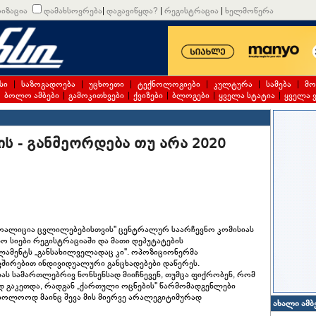
იზაცია
დამახსოვრება
|
დაგავიწყდა?
|
რეგისტრაცია
|
ხელმოწერა
სი
|
საზოგადოება
|
უცხოეთი
|
ტექნოლოგიები
|
კულტურა
|
სამება
|
მო
|
ბოლო ამბები
|
გამოკითხვები
|
ქვიზები
|
ბლოგები
|
ყველა სტატია
|
ყველა 
ის - განმეორდება თუ არა 2020
კოალიცია ცვლილებებისთვის" ცენტრალურ საარჩევნო კომისიას
ო სიები რეგისტრაციაში და მათი დეპუტატების
ლამენტს „განსახილველადაც კი". ოპოზიციონერმა
ვშირებით ინდივიდუალური განცხადებები დაწერეს.
ას სამართლებრივ ნონსენსად მიიჩნევენ, თუმცა ფიქრობენ, რომ
დ გაკეთდა, რადგან „ქართული ოცნების" წარმომადგენლები
აბოლოოდ მაინც შევა მის მიერვე არალეგიტიმურად
ახალი ამბ