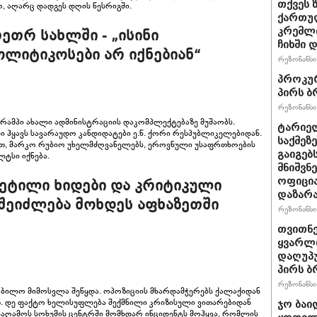
თქვეს 
ო, აღარც დადგეს დღის წესრიგში.
ქართულ
კრემლ
ეთრ სახლში - „ისინი
ჩიხში 
ოლიტიკოსები არ იქნებიან“
რეზონანსი 
პროკურ
პირს ბ
რეზონანსი 
ამპი ახალი ადმინისტრაციის დაკომპლექტებაზე მუშაობს.
ტარიელ
ი ჰყავს სავარაუდო კანდიდატები ე.წ. ქორი რესპუბლიკელებიდან.
საქმეზ
თ, მარკო რუბიო უხელმძღვანელებს, ეროვნული უსაფრთხოების
გაიგებ
ლტსი იქნება.
მნიშვნ
ოფიცი
კეტილი ხიდები და კრიტიკული
დაზარ
 შეიძლება მოხდეს აფხაზეთში
რეზონანსი 
თვითნ
ყვარლი
დაღუპ
პირს ბ
რეზონანსი 
ბილო მიმოსვლა შეწყდა. ოპოზიციის მხარდამჭერებს ქალაქიდან
. დე ფაქტო ხელისუფლება შექმნილი კრიზისული ვითარებიდან
ჯო ბაი
საღამოს სოხუმის ცენტრში მომხდარ ინციდენტს მოჰყვა, რომლის