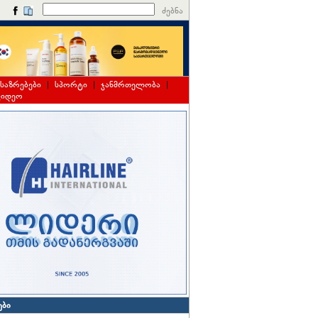
ძებნა
საზრებები
|
სპორტი
|
ჯანმრთელობა
|
ვიდეო
ები