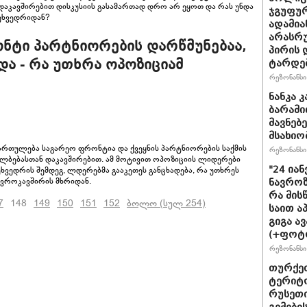
კავშირებით დისკუსიის გასამართად დრო არ ეყოთ და რას უნდა
ჯგუფუ
ეხვედრიდან?
ადამია
არასრუ
ნტი პარტნიორების დარწმუნებაა,
პირის 
და - რა უთხრა ოპოზიციამ
ტარდე
რეზონანსი 
ნანკა 
ბარამიძ
მავ­ნე­
მსახიო
რთულება საგარეო ფრონტია და ქვეყნის პარტნიორების საქმის
რეზონანსი 
ყალბებასთან დაკავშირებით. ამ მოტივით ოპოზიციის ლიდერები
"24 ია
ხვედრის შემდეგ, ლდერებმა გააკეთეს განცხადება, რა უთხრეს
ევროკავშირის მხრიდან.
ნავროზა
რა მის
7
148
149
150
151
152
ბოლო (სულ 254)
საით ა
გიგა ა
(+ფოტ
რეზონანსი 
თურქეთ
ტერიტო
რუსეთი