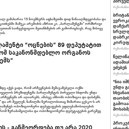
პირველ
რეზონანსი 
ბრიტანუ
მალ გამახარია 15 ნოემბერს აფხაზეთში დიდ წინააღმდეგობასა და
ევროკა
აკითხებში მამუკა არეშიძის აზრით კი, „პარლამენტში" ორმხრივი
დაჩქარ
სეთთან საინვესტიციო შეთანხმების არ გამორიცხავს, რაც მისივე
სრულფა
ლის.
დაბრკო
კორუფ
ამენტი “ოცნების” 89 დეპუტატით
რეზონანსი 
 რომ საკანონმდებლო ორგანოს
წელიწა
ემს”
ადამია
ეძებენ
რეზონანსი 
"ნია იმ
უნდა გ
დე აქვს ვადა, რომ არჩევნების შემაჯამებელი ოქმი
ართველოს პრეზიდენტმა პარლამენტის პირველი სხდომა უნდა
სხვანა
რჩევნებს არ აღიარებს, ამასვე ამბობს ოპოზიცია და დასძენს,
თაობის
" და არ შევლენ, ნაწილმა წერილობითაც მიმართა ცესკო-ს არ
გამოაა
რლამენტს ოპოზიციონერი დეპუტატების უფლებამოსილების
მოსასმ
ს, რომ ზურაბიშვილისა და ოპოზიციონერი დეპუტატების გარეშეც
რეზონანსი 
პროკურ
ის - განმეორდება თუ არა 2020
ინფორმ