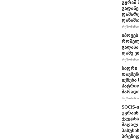
გურამ 
გადაწე
დამარც
დანაშა
რეზონანსი 
იპოვეს
რომელი
გადასა
ღამე ეძ
რეზონანსი 
ბადრი 
თავშეწ
იქნება
პატრიო
მარად
რეზონანსი 
SOCIS-
უკრაინ
ქვეყან
მაღალი
პასუხი
პრეზიდ