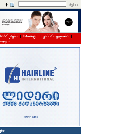
ძებნა
საზრებები
|
სპორტი
|
ჯანმრთელობა
|
ვიდეო
ები