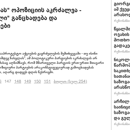
გიორგი
ას" ოპოზიციის აკრძალვა -
ამ ქვე
არასო
ლი" განცხადება და
რეზონანსი 
ები
წყალში
ოჯახის
მოთხოვ
გადაკე
რეზონანსი 
აპროტესტო აქციების გაგრძელების შემთხვევაში - თუ ისინი
ღმდეგ წასვლას", ამ პოლიტიკური პარტიების აკრძალვას არ
ნიკოლო
იმასაც აღნიშნავს, რომ მმართველი პარტიის ერთ-ერთი მთავარი
წარმომ
ოზიციური პარტიების არაკონსტიტუციურად გამოცხადებას
საკითხ
ო, აღარც დადგეს დღის წესრიგში.
სათანა
6
147
148
149
150
151
ბოლო (სულ 254)
საზოგა
არასწო
რეზონანსი 
არჩილ
საინიც
საზოგა
და გულ
რეზონანსი 