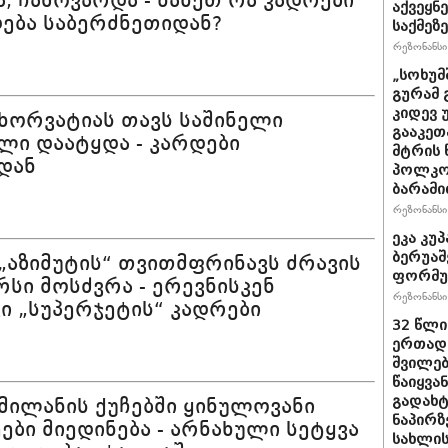
, ჩამოვარდა - ნახეთ რა კადრები
აქვეყნ
ება საბერძნეთიდან?
საქმეზ
რეზონანსი 
„სოხუმ
გურამ 
კიდევ 
 ხორვატიას თავს საშინელი
გააკეთ
ლი დაატყდა - კარდები
მტრის 
დან
პოლკოვ
ბარამი
რეზონანსი 
ეკა კუპ
ბერუაშ
 „აზიმუტის“ თვითმფრინავს ძრავის
ფორმუ
რსი მოსძვრა - ერევნისკენ
რეზონანსი 
ი „სუპერჯეტის“ კადრები
32 წლი
ერთად,
შვილებ
წაიყვა
გადახტ
 მილანის ქუჩებში ყინულოვანი
ნაპირზ
ები მიედინება - არნახული სეტყვა
სახლის