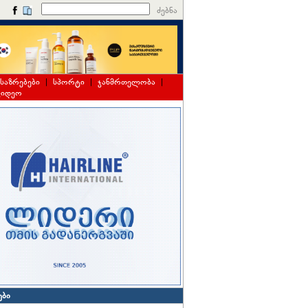
ძებნა
საზრებები
|
სპორტი
|
ჯანმრთელობა
|
ვიდეო
ები