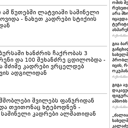
ომის შ
რუსეთთ
) ამ წუთებში ლატვიაში საშინელი
არა მ
მოვიდა - ნახეთ კადრები სტიქიის
იცავდა
ტერიტ
დან
ასპარე
რეზონანსი 
გია ბა
განცხა
 ბურსაში ხანძრის ჩაქრობას 3
სახელმ
ენი და 100 მეხანძრე ცდილობდა -
პრობლ
ა მძიმე კადრები ვრცელდებ
იცის, 
ოკუპან
ვის ადგილიდან
რეზონანსი 
გიგა ა
დაკავე
ფიგურა
 მშობლები შვილებს ფანჯრიდან
ამბობს
და თვითონაც ხტებოდნენ -
რეზონანსი 
 საშინელი კადრები ალმათიდან
„ძალია
სახელმ
კალაძე