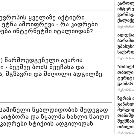
კაროლ
ინტერე
ვარშავ
 ევროპის ყველაზე აქტიური
ქალაქე
 ეტნა ამოიფრქვა - რა კადრები
რეზონანსი 
ბა ინტერნეტში იტალიიდან?
ალექსა
ბარამი
უპასუხ
საქარ
რეზონანსი 
ო) წარმოუდგენელი ავარია
 - ბეემვე ბოძს შეეჩახა და
"თბილს
თბილის
, მგზავრი და მძღოლი ადგილზე
ტერიტო
გაიმა
რეზონანსი 
ზურაბ 
განახლ
 საშინელი წყალდიდობის შედეგად
მემკვი
თანამ
დაიტბორა და წყალმა სახლი წაიღო
შექმნა
, კადრები სტიქიის ადგილიდან
თბილის
რეზონანსი 