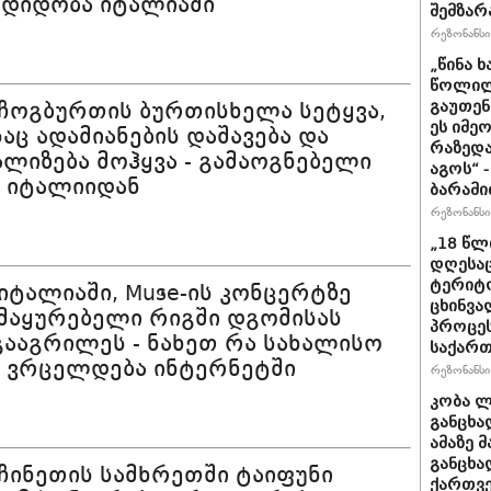
ლდიდობა იტალიაში
შემზარ
რეზონანსი 
„წინა 
წოლილა
გაუთენ
 ჩოგბურთის ბურთისხელა სეტყვა,
ეს იმე
ც ადამიანების დაშავება და
რაზედა
ლიზება მოჰყვა - გამაოგნებელი
აგოს“ 
 იტალიიდან
ბარამი
რეზონანსი 
„18 წლ
დღესა
ტერიტო
 იტალიაში, Muse-ის კონცერტზე
ცხინვა
მაყურებელი რიგში დგომისას
პროცეს
ააგრილეს - ნახეთ რა სახალისო
საქარ
 ვრცელდება ინტერნეტში
რეზონანსი 
კობა ლ
განცხა
ამაზე 
განცხა
 ჩინეთის სამხრეთში ტაიფუნი
ქართვე