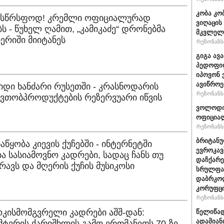
კობა კო
სასწრსფოდ! კრემლი ოფიციალურად
ვიღაცის
ს - წუხელ ღამით, „კამიკაძე“ დრონებმა
მკვლელ
ერიში მიიტანეს
რეზონანსი
გიგა ავ
პედოფილ
იპოვონ 
ავიწროე
იდი ხანძარი რუსეთში - კრასნოდარის
რეზონანსი
ავთობპროდუქტების რეზერვუარი იწვის
ვოლოდიმ
ოფიციალ
რეზონანსი
ბრიტანუ
აწყობა კიევის ქუჩებში - ინტერნეტში
ევროკავ
 სასიამოვნო კადრები, სადაც ჩანს თუ
დაჩქარე
ავს და მღერის ქუჩის მუსიკოსი
სრულფას
დაბრკოლ
კორუფცი
რეზონანსი
ოკისმომგვრელი კადრები აშშ-დან:
წელიწად
ადამიან
მტვრის ქარიშხლის გამო ერთმანეთს 70-ზე