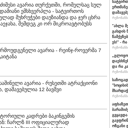
სატვირთ
მძიმესი ავარია თურქეთში, რომელსაც სულ
ერთმანე
ადამიანი ემსხვერპლა - სატვირთოს
დაშავებ
ლად მუხრუჭები დაუზიანდა და ჯერ ცხრა
რეზონანსი
დაეჯახა, შემდეგ კი ორ მიკროავტობუსს
"ახლა მ
გახდის 
წამქეზე
ეს!" - რ
რეზონანსი
არმოუდგენელი ავარია - რეინჯ-როვერმა 7
„გლოვოს
გაიტანა
დაესხნე
და რა კ
რეზონანსი
საზოგად
 საშინელი ავარია - რუსეთში ატრაქციონი
"სოცისი
, დაშავებულია 12 ბავშვი
მხარდაჭ
რეზონანსი
აფხაზეთ
ბარამიძ
გვყავდა
სტორიული კადრები ბაკინგემის
გავფრინ
ნ: ჩარლზ III ოფიციალურად
ოზგანი დ