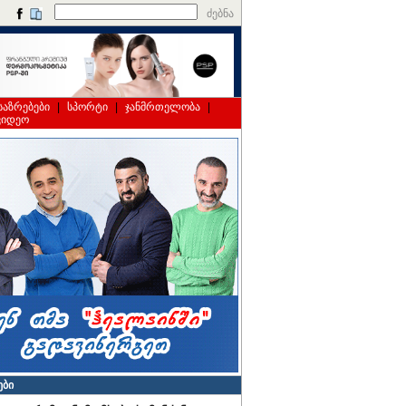
ძებნა
საზრებები
|
სპორტი
|
ჯანმრთელობა
|
ვიდეო
ები