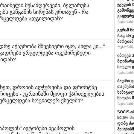
კრაინელი მესაზღვრეები, ბელარუსს
ჯგუფის 
გამოწვე
ებს განგაშის სირენას ურთავენ - რა
გაჟღერე
ვრცელდება ადგილიდან?
რეზონანსი
გურამ ნ
რაც არ 
პარტიამ
დრე აქაურობა მშვენიერი იყო, ახლა კი..." -
რეზონანსი
 კადრები ვრცელდება ოკუპირებული
იპოვეს 
იდან?
მდინარე
მთელი დ
რეზონანსი
ბადრი ჯ
ახეთ, დრონის აღჭურვისა და ფრონტზე
თავშეწი
სამაგალ
პროცესი - უკრაინაში მყოფი ქართველების
ხსოვნა 
 ვრცელდება სოციალურ ქსელში?
რეზონანსი
SOCIS-ი
50.5% მ
დონე ძა
ნაპოლის" ავტობუსი ნეაპოლის
პასუხის