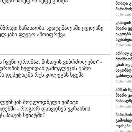
ბული სამეფოს მეფე გახდა
მოხდა გ
ბარამიძ
რეზონანსი
კანადის
ემზრავი სანახაობა: გვატემალაში ყველაზე
მხარს უ
ულკანი ფუეგო ამოიფრქვა
აკეთებს
აფხაზეთ
რეზონანსი
არჩილ 
მოძრაობ
ეს ჩვენი დროშაა, მისთვის ვიბრძოლებთ" -
გზას ად
 დროშის ხელიდან გამოგლეჯის გამო
საკონსტ
ა დეპუტატმა რუს კოლეგას სცემა
განხილ
რეზონანსი
აშშ-ის 
მხარი კ
წინააღმ
ზელენსკის მოულოდნელი ვიზიტი
რეზონანსი
დებში - როგორ დახვდნენ უკრაინის
ს ჰააგის სენატში?
ბარამიძ
გამოძიე
ოჯახები
რეზონანსი