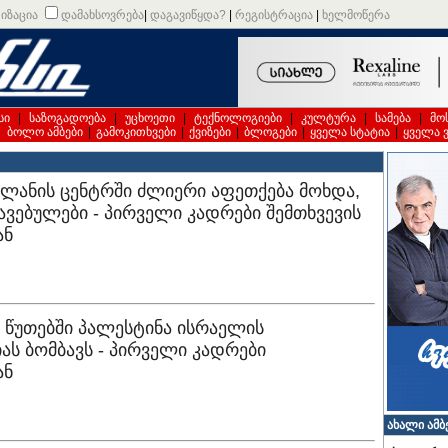
იზაცია
დამახსოვრება
|
დაგავიწყდა?
|
რეგისტრაცია
|
ხელმოწერა
სი
|
საზოგადოება
|
უცხოეთი
|
ტექნოლოგიები
|
კულტურა
|
სამება
|
მო
|
ბოლო ამბები
|
გამოკითხვები
|
ქვიზები
|
ბლოგები
|
ყველა სტატია
|
ყველა 
ილანის ცენტრში ძლიერი აფეთქება მოხდა,
ავებულები - პირველი კადრები შემთხვევის
ან
მ წუთებში პალესტინა ისრაელის
ს ბომბავს - პირველი კადრები
ან
ახალი ამბ