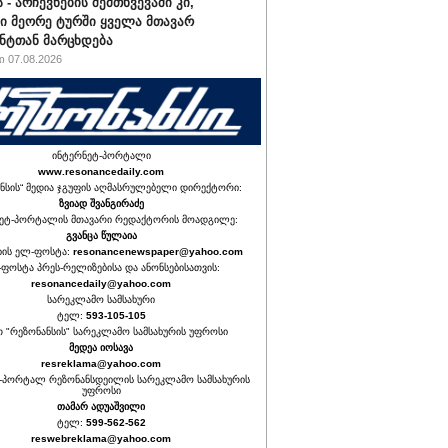
 - არჩევნების შემთხვევაში კი,
ი მეორე ტურში ყველა მთავარ
ნტთან მარცხდება
 07.08.2026
ინტერნეტ-პორტალი
www.resonancedaily.com
ნსის“ მედია ჯგუფის აღმასრულებელი დირექტორი:
ზვიად შვანგირაძე
ეტ-პორტალის მთავარი რედაქტორის მოადგილე:
გვანცა წულაია
იის ელ-ფოსტა:
resonancenewspaper@yahoo.com
ფოსტა პრეს-რელიზებისა და ანონსებისათვის:
resonancedaily@yahoo.com
სარეკლამო სამსახური
ტელ:
593-105-105
თ "რეზონანსის" სარეკლამო სამსახურის უფროსი
მედეა იოსავა
resreklama@yahoo.com
-პორტალ რეზონანსდეილის სარეკლამო სამსახურის
უფროსი
თამარ ადუაშვილი
ტელ:
599-562-562
reswebreklama@yahoo.com