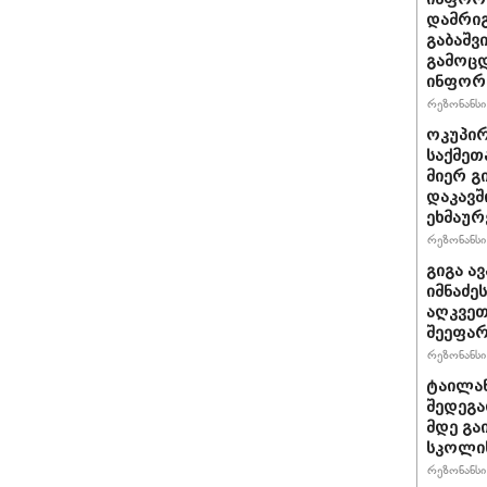
დამრიგ
გაბაშვ
გამოცდ
ინფორმ
რეზონანსი 
ოკუპირ
საქმეთ
მიერ გ
დაკავშ
ეხმაურ
რეზონანსი 
გიგა ა
იმნაძე
აღკვეთ
შეეფა
რეზონანსი 
ტაილან
შედეგა
მდე გა
სკოლის
რეზონანსი 