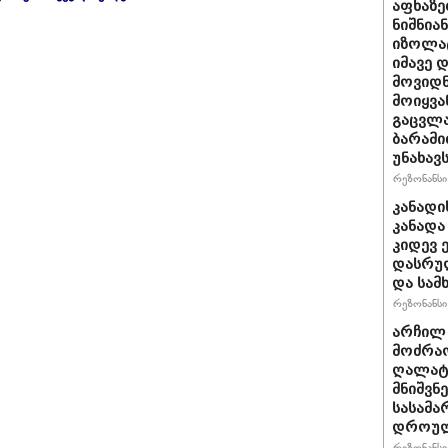
აფხაზე
ნიშნია
იზოლატ
იმავე 
მოვიდნ
მოიყვა
გაცვლა
ბარამი
უნახავ
რეზონანსი 
კანადი
კანადა
კიდევ 
დასრულ
და სამ
რეზონანსი 
არჩილ
მოძრაო
ღალატი
მნიშვნ
სასამა
დროულ
რეზონანსი 