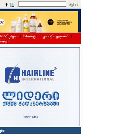
ძებნა
საზრებები
|
სპორტი
|
ჯანმრთელობა
|
ვიდეო
ები