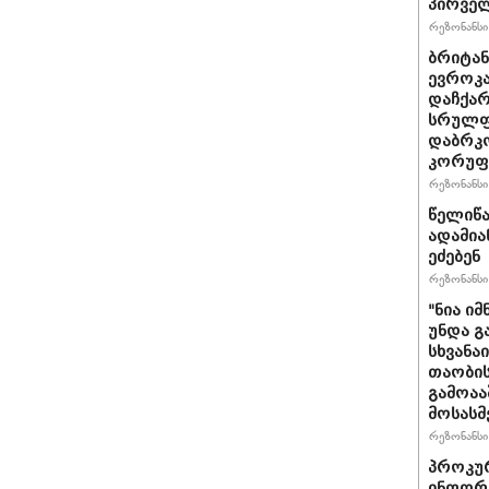
პირველ
რეზონანსი 
ბრიტანუ
ევროკა
დაჩქარ
სრულფა
დაბრკო
კორუფ
რეზონანსი 
წელიწა
ადამია
ეძებენ
რეზონანსი 
"ნია იმ
უნდა გ
სხვანა
თაობის
გამოაა
მოსასმ
რეზონანსი 
პროკურ
ინფორმ