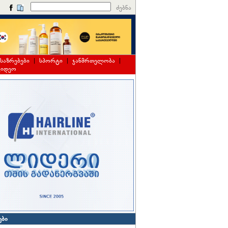
ძებნა
საზრებები
|
სპორტი
|
ჯანმრთელობა
|
ვიდეო
ები