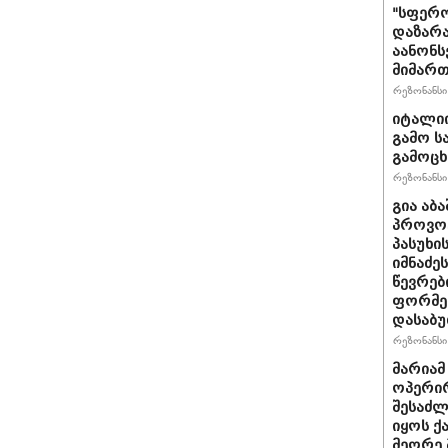
"სფერო
დაზარა
აანონს
მიმართ
რეზონანსი 
იტალიი
გამო ს
გამოც
რეზონანსი 
გია აბ
პროვოც
პასუხი
იმნაძეს
წევრებ
ფორმე
დასაბ
რეზონანსი 
მარიამ
ოპერირ
შესაძლ
იყოს 
მეორე 