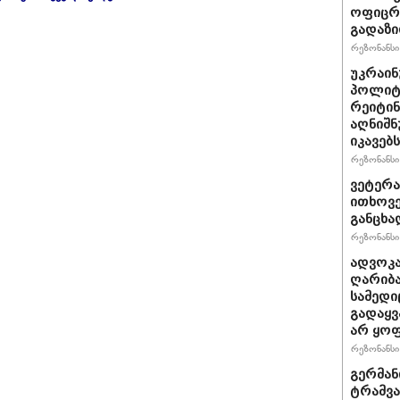
ოფიცრე
გადაზი
რეზონანსი 
უკრაინ
პოლიტ
რეიტინ
აღნიშნ
იკავებს
რეზონანსი 
ვეტერა
ითხოვე
განცხა
რეზონანსი 
ადვოკა
ღარიბა
სამედი
გადაყვ
არ ყო
რეზონანსი 
გერმან
ტრამვა