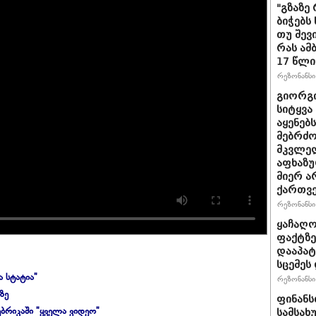
"გზაზე
ბიჭებს
თუ შევ
რას ამ
17 წლი
რეზონანსი 
გიორგი
სიტყვა
აყენებ
მებრძ
მკვლელ
აფხაზუ
მიერ ა
ქართვ
რეზონანსი 
ყაჩაღო
ფაქტზე
დააპატ
სცემეს 
ა სტატია"
რეზონანსი 
ზე
ფინანს
ბრიკაში "ყველა ვიდეო"
სამსახ