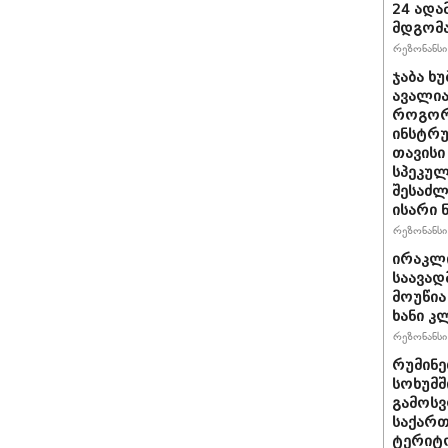
24 ადამ
მდგომ
რეზონანსი 
ჯაბა ხუ
ავალია
როგორ
ინსტრუ
თავისი
სპეკულ
შესაძლ
ისარი
რეზონანსი 
ირაკლ
საავად
მოუწია
ხანი კ
რეზონანსი 
რუმინე
სოხუმშ
გამოსვ
საქართ
ტერიტ