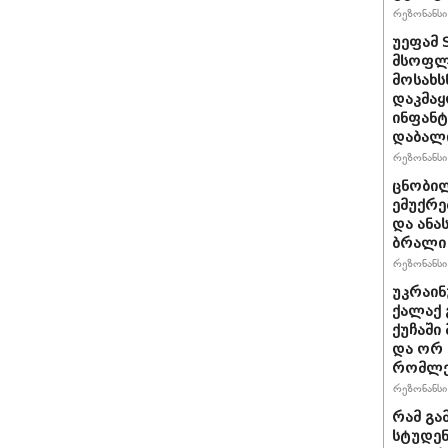
რეზონანსი 
უეფამ 
მსოფლი
მოსახს
დაკმაყ
ინფანტ
დაბალ
რეზონანსი 
ცნობილ
ემუქრე
და ანა
ბრალი 
რეზონანსი 
უკრაინ
ქალაქ 
ქუჩაში
და ორ
რომლე
რეზონანსი 
რამ გა
სტუდენ