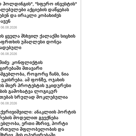
 ჰოლდინგის", "სფერო ინვესტის"
ლებულები აქციების დაწყებას
ებენ და ირაკლი კობახიძეს
ავენ
06.08.2026
ს ყველა მსხვილ ქალაქში სიცხის
აფრთხის უმაღლესი დონეა
ხადებული
06.08.2026
აშიძე: კონფლიქტის
ირებაში მთავარი
სმგებლობა, როგორც ჩანს, ნია
 ეკისრება. ამ ფონზე, ოჯახის
ის მიერ პროტესტის უკიდურესი
ბის გამოხატვა ლოგიკურ
უთებას სრულად მოკლებულია
06.08.2026
 ქვრივიშვილი: ანაკლიის პორტის
ების მოდელით გვექნება
ებლობა, ერთი მხრივ, პორტი
ქართული მფლობელობის და
მხრივ, მის ოპერირებაში