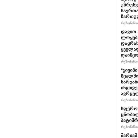
უზრუნ
საერთ
ჩართუ
რეზონანსი 
დავით 
ლოყები
დაყრას
ყველაფ
დაიწყ
რეზონანსი 
"ჯივიპ
წყალმო
სარეა
ინციდე
ავრცე
რეზონანსი 
სფერო 
ცნობილ
პატიმრ
რეზონანსი 
მარიამ