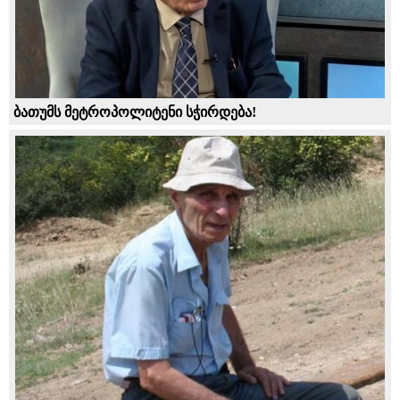
ბათუმს მეტროპოლიტენი სჭირდება!