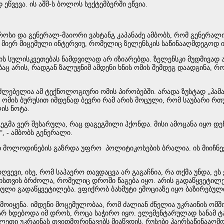
დ ეწვევა. ის აშშ-ს ბოლოს სექტემბერში ეწვია.
სი და გენერალ-მაიორი ვახტანგ კაპანაძე ამბობს, რომ გენერალ
ის მიერ მიცემული ინტერვიუ, რომელიც ზელენსკის საწინააღმდეგოდ
კის სულისკვეთებას ნამდვილად არ იზიარებდა. ზელენსკი მუდმივად 
აც არის, რადგან ზალუჟნიმ ამდენი ხნის ომის შემდეგ დაადგინა, რო
ძლებელია ამ ტექნოლოგიური ომის პირობებში. არადა ზუსტად „ჰამ
მის ბურუსით იმდენად ბევრი რამ არის მოცული, რომ საუბარი რთულ
ლის ნოტა.
გეგმა ვერ შესარულა, რაც დაგეგმილი ჰქონდა. მისი ამოცანა იყო 
ეს“, - ამბობს გენერალი.
მართ მოლოდინების გაზრდა უფრო პოლიტიკოსების ბრალია. ის მიიჩ
ევი, ისე, რომ საჰაერო თავდაცვა არ გაგაჩნია, რა თქმა უნდა, ეს
უტისთვის ბრძოლა, რომელიც დროში წაგება იყო. არის გადაწყვეტი
ბული გადაწყვეტილება. ვფიქრობ ბახმუტი ემოციაზე იყო ბაზირებულ
მოიყენა. იმდენი მოცემულობაა, რომ ძალიან ძნელია უკრაინის ომ
რ ხდებოდა იმ დროს, როცა საჭირო იყო. ელემენტარულად სანამ ტა
სავლეთი უკრაინას თვითმფრინავებს მიაწვდის, რუსები ჰაერსაწინა