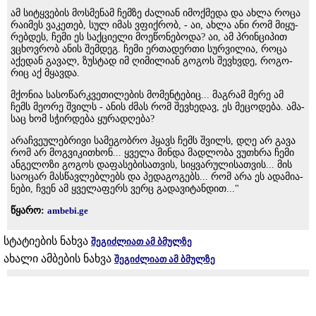
ამ სი­ტყვე­ბის მოს­მე­ნამ ჩემ­ზე ძა­ლი­ან იმოქ­მე­და და ახლა როცა
რა­ი­მეს ვა­კე­თებ, სულ იმას ვფიქ­რობ, - აი, ახლა ანი რომ მი­ყუ­
რებ­დეს, ჩემი ეს საქ­ცი­ე­ლი მო­ე­წო­ნე­ბო­და? აი, ამ პრინ­ცი­პით
ვცხოვ­რობ ანის შემ­დეგ. ჩემი ერ­თა­დერ­თი სურ­ვი­ლია, როცა
აქე­დან გა­ვალ, ზუს­ტად იმ ღი­მი­ლი­ან გო­გოს შევ­ხვდე, რო­გო­
რიც აქ მყავ­და.
მქო­ნია სა­სო­წარ­კვე­თი­ლე­ბის მო­მენ­ტე­ბიც... მაგ­რამ მერე ამ
ჩემს მე­ო­რე შვილს - ანის ძმას რომ შევ­ხე­დავ, ეს მე­ცო­დე­ბა. ამა­
საც ხომ სჭირ­დე­ბა ყუ­რა­დღე­ბა?
არაჩ­ვე­უ­ლებ­რი­ვი სა­მე­გობ­რო ჰყავს ჩემს შვილს, დღე არ გავა
რომ არ მოგ­ვი­კი­თხონ... ყვე­ლა მინ­და მად­ლო­ბა ვუ­თხრა ჩემი
ან­გე­ლო­ზი გო­გოს და­ფა­სე­ბი­სათ­ვის, სიყ­ვა­რუ­ლი­სათ­ვის... მის
სა­ო­ცარ მას­წავ­ლებ­ლებს და პე­და­გო­გებს... რომ არა ეს ადა­მი­ა­
ნე­ბი, ჩვენ ამ ყვე­ლა­ფერს ვერც გა­და­ვი­ტან­დით..."
წყარო:
ambebi.ge
სტატიების ნახვა
შეგიძლიათ ამ ბმულზე
ახალი ამბების ნახვა
შეგიძლიათ ამ ბმულზე