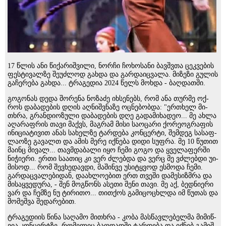
17 წლის ანი წი­ქა­რიშ­ვილი, ნორჩი ჩო­ხო­სანი ბავ­შვთა ცეკ­ვე­ბის
ფეს­ტი­ვალ­ზე შე­უძ­ლოდ გახ­და და გარ­და­იც­ვა­ლა. მი­ზე­ზი გუ­ლის
გა­ჩე­რე­ბა გახ­და... ტრა­გე­დია 2024 წელს მოხ­და - ბაღ­დათ­ში.
გო­გო­ნას დედა შო­რე­ნა ნო­ზა­ძე იხ­სე­ნებს, რომ ანა თურ­მე ოქ­
როს და­ბა­დე­ბის დღის აღ­ნიშ­ვნა­ზე ოც­ნე­ბობ­და: "ერთხელ მი­
თხრა, გრან­დი­ო­ზუ­ლი და­ბა­დე­ბის დღე გა­და­მი­ხა­დეო... მე ახლა
აღა­რაფ­რის თავი მაქვს, მაგ­რამ მისი სა­ო­ცა­რი ქო­რე­ოგ­რა­ფის
ინი­ცი­ა­ტი­ვით ანას სა­ხელ­ზე ტარ­დე­ბა კონ­ცერ­ტი, შემ­დეგ სა­საფ­
ლა­ო­ზე გა­ვალთ და ამის მერე იქ­ნე­ბა დიდი სუფ­რა. მე 10 წუ­თით
მა­ინც მი­ვალ... თავ­მდა­ბა­ლი იყო ჩემი გოგო და ყვე­ლა­ფერ­ში
ნი­ჭი­ე­რი. ერთი სა­ა­თიც კი ვერ ძლებ­და და ვერც მე ვძლებ­დი უი­
მი­სოდ... რომ შევ­ხე­დავ­დი, მა­შინ­ვე უსი­ტყვოდ ეს­მო­და ჩემი.
გარ­დაც­ვა­ლე­ბი­დან, და­ახ­ლო­ე­ბით ერთ თვე­ში და­მე­სიზ­მრა და
მი­საყ­ვე­დუ­რა, - შენ მოგ­წონს ასე­თი შენი თავი. მე აქ, ბედ­ნი­ე­რი
ვარ და ჩემ­ზე ნუ ტი­რი­თო... თით­ქოს გა­მი­ცო­ცხლდა იმ წუ­თას და
მო­მეშ­ვა შე­და­რე­ბით.
ტრა­გე­დი­ის წინა სა­ღა­მო მი­თხრა - კობა მას­წავ­ლე­ბელ­მა მი­მიწ­
ვია კონ­ცერ­ტზე, რო­მე­ლიც ბაღ­დად­ში ტარ­დე­ბა და იქ­ნებ გა­მიშ­