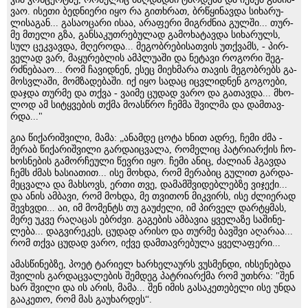
ვაო. ისე­თი ბედ­ნი­ე­რი იყო რა გი­თხრათ, ბრწყი­ნავ­და სი­ხა­რუ­
ლი­სა­გან... გა­სა­ო­ცა­რი ისაა, არა­ფე­რი მიგ­რძნია გულ­ში... თურ­
მე მთე­ლი გზა, გან­სა­კუთ­რე­ბუ­ლად გა­მო­ხა­ტავ­და სი­ხა­რულს,
სულ ცეკ­ვავ­და, მღე­რო­და... მე­გობ­რე­ბი­სათ­ვის უთ­ქვამს, - პირ­
ვე­ლად ვარ, მა­ყუ­რებ­ლის ამ­პლუ­ა­ში და ნე­ტა­ვი რო­გო­რი შეგ­
რძნე­ბა­აო... რომ ჩა­ვიდ­ნენ, ესეც მი­ეხ­მა­რა თა­ვის მე­გობ­რებს გა­
მოს­ვლა­ში, მომ­ზა­დე­ბა­ში. იქ იყო სა­დაც იც­ვლიდ­ნენ გო­გო­ე­ბი,
დაჯ­და თურ­მე და თქვა - ვა­ი­მე ცუ­დად ვარო და გა­თავ­და... მხო­
ლოდ ამ სი­ტყვე­ბის თქმა მო­ას­წრო ჩემ­მა შვილ­მა და დამ­თავ­
რდა..."
გია წი­ქა­რიშ­ვი­ლი, მამა: „ანამ­დე ცოტა ხნით ადრე, ჩემი ძმა -
მე­რაბ წი­ქა­რიშ­ვი­ლი გარ­და­იც­ვა­ლა, რო­მე­ლიც პატ­რი­არ­ქის ჩო­
ხოს­ნე­ბის გა­მორ­ჩე­უ­ლი წევ­რი იყო. ჩემი ანიც, ძა­ლი­ან ჰგავ­და
ჩემს ძმას ხა­სი­ა­თით... ისე მოხ­და, რომ მე­რა­ბიც გუ­ლით გარ­და­
მეც­ვა­ლა და მახ­სოვს, ერთი თვე, და­მამ­შვი­დებ­ლებ­ზე ვი­ჯე­ქი...
და ანის ამ­ბა­ვი, რომ მოხ­და, მე თვი­თონ მიკ­ვირს, ისე ძლი­ე­რად
შევ­ხვდი... აი, იმ მო­მენტს თუ გა­უ­ძე­ლი, იმ პირ­ველ დარ­ტყმას,
მერე უკვე რა­ღა­ცას ებ­რძვი. გა­გე­ბის ამ­ბა­ვია ყვე­ლა­ზე სა­ში­ნე­
ლე­ბა... დაგ­ვი­რე­კეს, ცუ­დად არი­სო და თურ­მე ბავ­შვი აღა­რაა...
რომ თქვა ცუ­დად ვარო, იქვე დამ­თავ­რე­ბუ­ლა ყვე­ლა­ფე­რი...
ამასწი­ნებ­ზე, პოეტ ტა­რი­ელ ხარ­ხე­ლა­ურს ვუს­მენ­დი, იხ­სე­ნებ­და
შვი­ლის გარ­დაც­ვა­ლე­ბის შემ­დეგ პატ­რი­არ­ქმა რომ უთხრა: "შენ
ხარ შვი­ლი და ის არის, მამა... შენ იმის გა­სა­კე­თე­ბე­ლი ისე უნდა
გა­ა­კე­თო, რომ მას გა­უ­ხარ­დეს“.