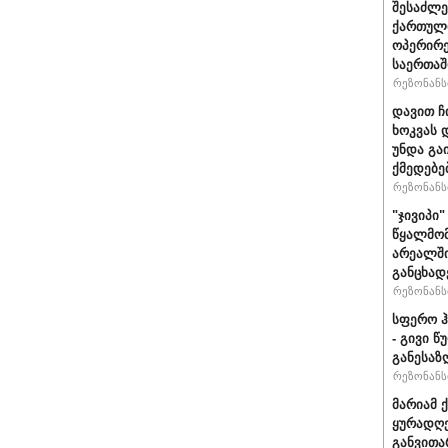
შესაძლე
ქართული
ოპერირე
საერთა
რეზონანსი
დავით ჩ
ხოკვას 
უნდა გა
ქმედებე
რეზონანსი
"ჯივიპი
წყალმომ
არეალში
განცხად
რეზონანსი
სფერო ჰ
- გივი 
განესაზ
რეზონანსი
მარიამ 
ყურადღე
განვითა