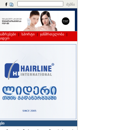
ძებნა
საზრებები
|
სპორტი
|
ჯანმრთელობა
|
ვიდეო
ები