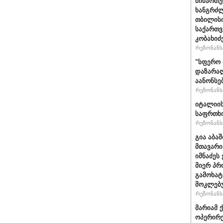
მიმართუ
ხანგრძლ
თბილისი
საქართვ
კობახიძ
რეზონანსი
"სფერო 
დაზარალ
აანონსე
რეზონანსი
იტალიის
საფრთხი
რეზონანსი
გია აბა
მთავარი
იმნაძეს 
მიერ პრ
გამოხატ
მოკლებ
რეზონანსი
მარიამ 
ოპერირე