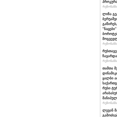
პროკურა
რეზონანსი
ლიზა გე
ბერუაშვ
გაწირეს
"ნაცები
ბოროტებ
მოგვევლ
რეზონანსი
რუსთავე
ჩავარდ
რეზონანსი
თამთა მ
დინამიკ
ყალბი აღ
საქართვ
რუსი ტუ
არასასუ
მანიპულ
რეზონანსი
ლევან მ
გამოძიე