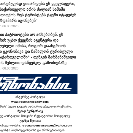
ირებულად ვითარდება ეს ყველაფერი,
საქართველო არის ძალიან საშიში
, თითქოს რუს ტურისტებს ტყეში იტაცებენ
 ზღაპარს იგონებენ“
 06.08.2026
ით პატრიოტები არ არსებობენ. ეს
რის უცხო ქვეყნის აგენტურა და
ებელი იმისა, როგორ დაანგრიონ
 ეკონომიკა და ჩაშალონ ტურისტული
საქართველოში“ - თენგიზ შარმანაშვილი
ის მუხლით დაწყებულ გამოძიებაზე
 06.08.2026
ინტერნეტ-პორტალი
www.resonancedaily.com
ნსის“ მედია ჯგუფის აღმასრულებელი დირექტორი:
ზვიად შვანგირაძე
ეტ-პორტალის მთავარი რედაქტორის მოადგილე:
გვანცა წულაია
იის ელ-ფოსტა:
resonancenewspaper@yahoo.com
ფოსტა პრეს-რელიზებისა და ანონსებისათვის: