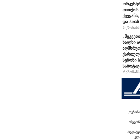
ორკესტრ
თითქოს 
ქვეყანა
და ათას
რეზონანსი
„შეკვეთ
ხალხი ა
აღმსრულ
ქართული
სეზონი 
საბოტაჟ
რეზონანსი
„რეზონა
ინტერნ
რედაქც
ელ-