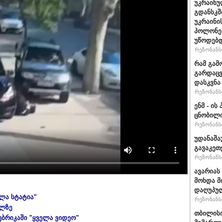
უკრაინუ
გდანსკშ
უკრაინი
პოლონე
უწოდებ
რეზონანსი
რამ გამ
გარდაცვ
დასკვნა
რეზონანსი
ენმ - ი
ცნობილ
რეზონანსი
უდანაშა
გავაკეთე
რეზონანსი
ავარიას
მოხდა მ
დაღუპუ
ელა სტატია"
რეზონანსი
ულზე
თბილისი
უბრიკაში "ყველა ვიდეო"