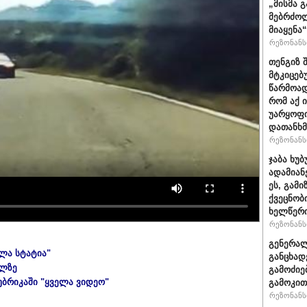
„მისმა 
მებრძოლ
მიაყენა
რეზონანსი
თენგიზ 
მტკიცებ
წარმოად
რომ აქ 
უარყოფი
დათანხმ
რეზონანსი
ჯაბა ხუ
ადამიან
ეს, გამ
ქვეცნობ
ხელწერი
რეზონანსი
გენერალ
ელა სტატია"
განცხად
ულზე
გამოძიე
უბრიკაში "ყველა ვიდეო"
გამოკით
რეზონანსი