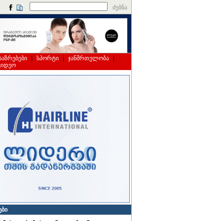
ძებნა
საზრებები
|
სპორტი
|
ჯანმრთელობა
|
ვიდეო
ები