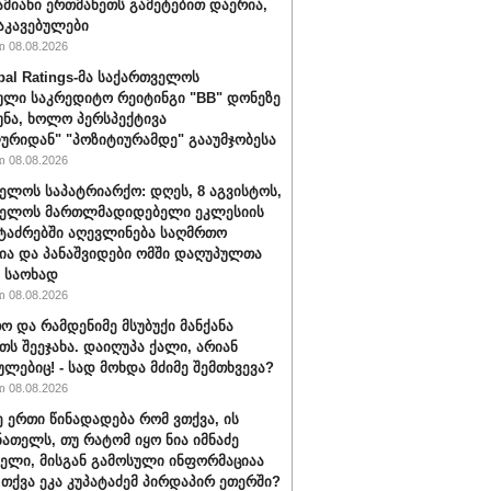
ამიანი ერთმანეთს გამეტებით დაერია,
აკავებულები
 08.08.2026
bal Ratings-მა საქართველოს
ული საკრედიტო რეიტინგი "BB" დონეზე
უნა, ხოლო პერსპექტივა
ურიდან" "პოზიტიურამდე" გააუმჯობესა
 08.08.2026
ელოს საპატრიარქო: დღეს, 8 აგვისტოს,
ველოს მართლმადიდებელი ეკლესიის
ტაძრებში აღევლინება საღმრთო
ა და პანაშვიდები ომში დაღუპულთა
 საოხად
 08.08.2026
ო და რამდენიმე მსუბუქი მანქანა
თს შეეჯახა. დაიღუპა ქალი, არიან
ულებიც! - სად მოხდა მძიმე შემთხვევა?
 08.08.2026
ე ერთი წინადადება რომ ვთქვა, ის
ნათელს, თუ რატომ იყო ნია იმნაძე
ბელი, მისგან გამოსული ინფორმაციაა
ა თქვა ეკა კუპატაძემ პირდაპირ ეთერში?