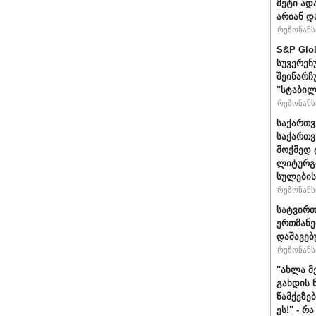
მეტი ად
არიან დ
რეზონანსი
S&P Glo
სუვერენ
შეინარჩ
"სტაბილ
რეზონანსი
საქართვ
საქართ
მოქმედ 
ლიტურგი
სულების
რეზონანსი
სატვირთ
ერთმანე
დაშავებ
რეზონანსი
"ახლა მ
გახდის 
წამქეზე
ეს!" - რ