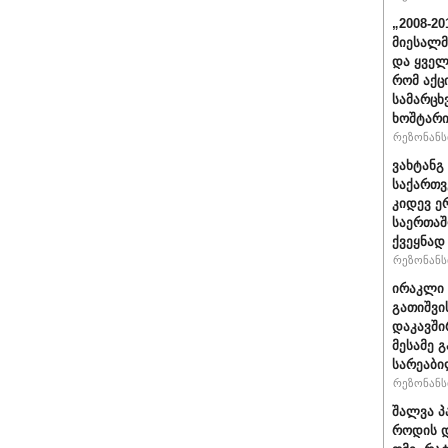
„2008-2
მიესალმ
და ყვე
რომ აქც
სამარცხ
ხოშტარი
რეზონანსი
ვახტანგ 
საქართვ
კიდევ ე
საერთაშ
ქვეყნად
რეზონანსი
ირაკლი 
გათიშვი
დაკავში
მესამე 
სარეაბი
რეზონანსი
შალვა პ
როდის დ