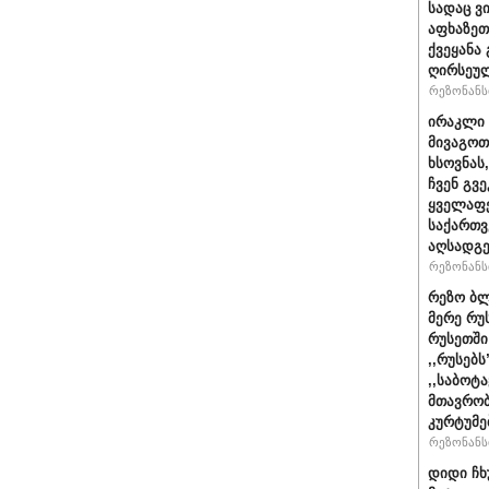
სადაც ვ
აფხაზეთ
ქვეყანა
ღირსეულ
რეზონანსი
ირაკლი 
მივაგოთ
ხსოვნას
ჩვენ გვე
ყველაფე
საქართ
აღსადგ
რეზონანსი
რეზო ბლ
მერე რუ
რუსეთში
,,რუსებ
,,საბოტ
მთავრობ
კურტუმე
რეზონანსი
დიდი ჩხ