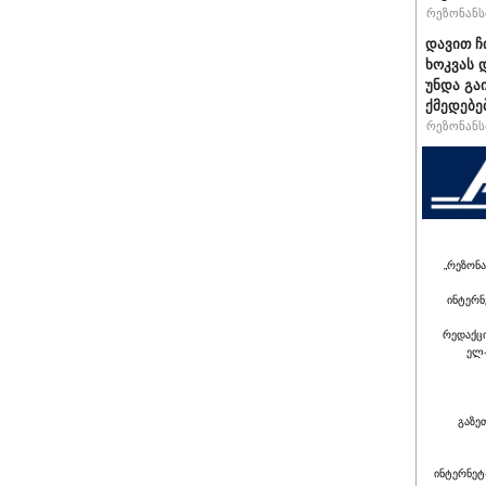
რეზონანსი
დავით ჩ
ხოკვას 
უნდა გა
ქმედებე
რეზონანსი
„რეზონა
ინტერნ
რედაქც
ელ-
გაზე
ინტერნეტ