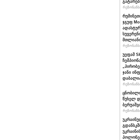
გატარებ
რეზონანსი
რუმინეთ
ჯგუფ Mo
ადასტურ
სუვერენ
მთლიანო
რეზონანსი
უეფამ S
ჩემპიონ
„პირობე
ჯანი ინ
დაბალი
რეზონანსი
ცნობილი
წუხელ დ
ბერუაშვ
რეზონანსი
უკრაინუ
გდანსკშ
უკრაინი
პოლონე