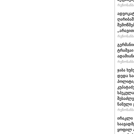
რეზონანსი
ადვოკატ
ღარიბაშ
შემოწმე
„არავით
რეზონანსი
გერმანი
ტრამვაი
ადამიან
რეზონანსი
ჯაბა ხუბ
დედა სა
პოლიტიკ
კუპატაძ
სპეკულა
შესაძლე
ნანული
რეზონანსი
ირაკლი 
საავადმ
ყოფილ პ