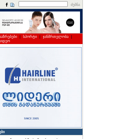
ძებნა
საზრებები
|
სპორტი
|
ჯანმრთელობა
|
ვიდეო
ები