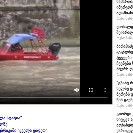
სამართ
იმერეთშ
ადამიან
რეზონანსი
დონალდ 
შეიარაღ
რეზონანსი
ბარამიძ
ცეცხლზე
ტყვეები
ჩვენები
მტერს დ
რეზონანსი
"გზაზე 
ხელზე ვ
ბერებს 
წინ გაუ
რეზონანსი
გიორგი 
ელა სტატია"
სიტყვა 
ულზე
აფხაზეთ
უბრიკაში "ყველა ვიდეო"
ქართველ