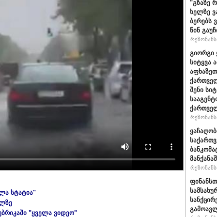
"გზაზე 
ხელზე ვ
ბერებს 
წინ გაუ
რეზონანსი
გიორგი 
სიტყვა 
აფხაზეთ
ქართველ
შენი სი
სააგენტ
ქართვე
რეზონანსი
ყაჩაღობ
საქართვ
ბანკომა
მანქანაშ
რეზონანსი
ფინანსთ
სამსახუ
ელა სტატია"
სანქცირ
ულზე
გამოავლ
უბრიკაში "ყველა ვიდეო"