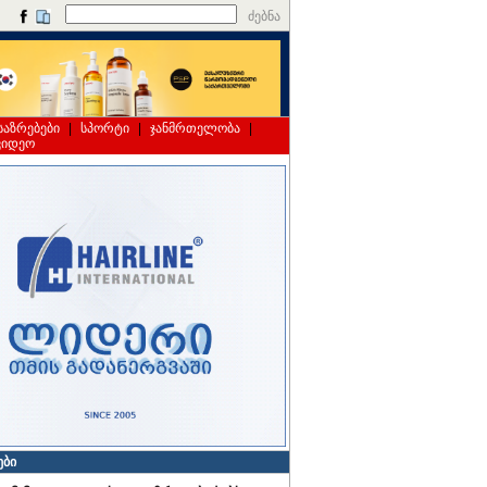
ძებნა
საზრებები
|
სპორტი
|
ჯანმრთელობა
|
ვიდეო
ები