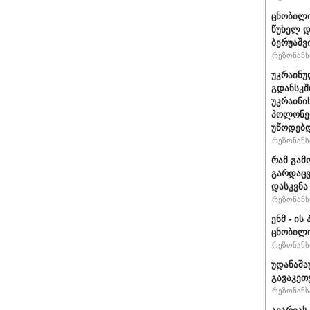
ცნობილი
წუხელ დ
ბერუაშვ
რეზონანსი
უკრაინუ
გდანსკშ
უკრაინი
პოლონე
უწოდებ
რეზონანსი
რამ გამ
გარდაცვ
დასკვნა
რეზონანსი
ენმ - ი
ცნობილ
რეზონანსი
უდანაშა
გავაკეთე
რეზონანსი