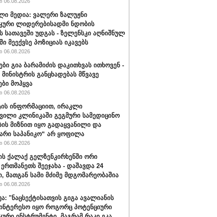
 06.08.2026
ლი მედია: ვალერი ზალუჟნი
კური ლიდერებისადმი ნდობის
ს სათავეში უდგას - ზელენსკი აღნიშნულ
ი მეექვსე პოზიციას იკავებს
 06.08.2026
ები გია ბარამიძის დაკითხვას ითხოვენ -
მინისტრის განცხადებას მწვავე
ები მოჰყვა
 06.08.2026
ის ინფორმაციით, ირაკლი
ვილი კლინიკაში გეგმური სამედიცინო
ბის მიზნით იყო გადაყვანილი და
არი საპანიკო“ არ ყოფილა
 06.08.2026
ის ქალაქ გელზენკირხენში ორი
 ერთმანეთს შეეჯახა - დაშავდა 24
ი, მათგან სამი მძიმე მდგომარეობაშია
 06.08.2026
უა: "ნაცსექტისათვის გიგა ავალიანის
ინტერესო იყო როგორც პოტენციური
ური ინსტრუმენტი, მაგრამ რაკი ეკა