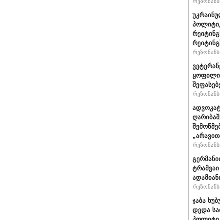
რეზონანსი
უკრაინუ
პოლიტი
რეიტინგ
რეიტინგშ
რეზონანსი
ვეტერან
ყოფილი 
შეფასებ
რეზონანსი
ადვოკატ
ღარიბაშ
შემოწმე
„არავით
რეზონანსი
გერმანი
ტრამვაი
ადამიან
რეზონანსი
ჯაბა ხუბ
დედა სა
პოლიტიკ