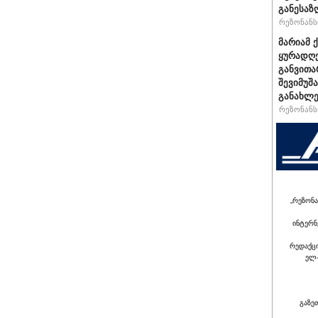
განესაზ
რეზონანსი
მარიამ 
ყურადღე
განვითა
შევიმუშ
განახლე
რეზონანსი
„რეზონა
ინტერნ
რედაქც
ელ-
გაზე