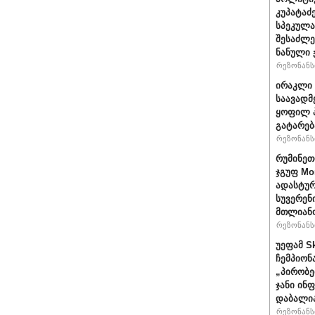
კუპატაძ
სპეკულა
შესაძლე
ნანული
რეზონანსი
ირაკლი 
საავადმ
ყოფილ პ
გატარებ
რეზონანსი
რუმინეთ
ჯგუფ Mo
ადასტურ
სუვერენ
მთლიანო
რეზონანსი
უეფამ S
ჩემპიონ
„პირობე
ჯანი ინ
დაბალი
რეზონანსი