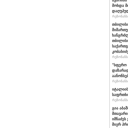
ავარიას
მოხდა მ
დაღუპუ
რეზონანსი
თბილისი
მიმართუ
ხანგრძლ
თბილისი
საქართვ
კობახიძ
რეზონანსი
"სფერო 
დაზარალ
აანონსე
რეზონანსი
იტალიის
საფრთხი
რეზონანსი
გია აბა
მთავარი
იმნაძეს 
მიერ პრ