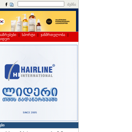
ძებნა
საზრებები
|
სპორტი
|
ჯანმრთელობა
|
ვიდეო
ები