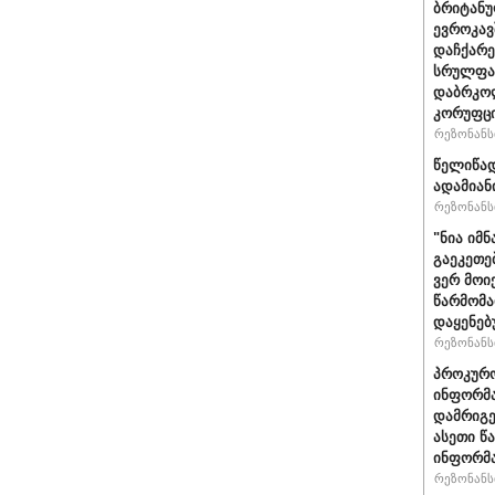
ბრიტანუ
ევროკავ
დაჩქარე
სრულფას
დაბრკოლ
კორუფცი
რეზონანსი
წელიწად
ადამიან
რეზონანსი
"ნია იმნ
გაეკეთე
ვერ მოი
წარმომა
დაყენებ
რეზონანსი
პროკურო
ინფორმა
დამრიგე
ასეთი წ
ინფორმა
რეზონანსი