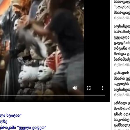
საზოგად
"სოცისი
მხარდაჭ
რეზონანსი
აფხაზეთ
ბარამიძ
გვყავდა
გავფრინ
ოზგანი დ
მოხდა გ
ბარამიძ
რეზონანსი
კანადის
მხარს უ
აკეთებს
აფხაზეთ
რეზონანსი
არჩილ 
მოძრაობ
გზას ად
ელა სტატია"
საკონსტ
ულზე
განხილ
უბრიკაში "ყველა ვიდეო"