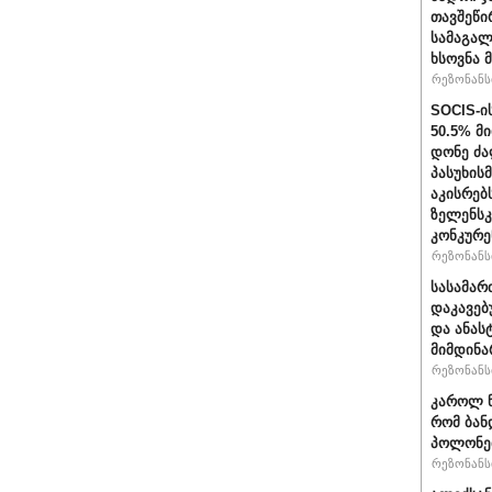
თავშეწი
სამაგალ
ხსოვნა 
რეზონანსი
SOCIS-ი
50.5% მ
დონე ძა
პასუხის
აკისრებს
ზელენსკ
კონკურე
რეზონანსი
სასამარ
დაკავებ
და ანას
მიმდინა
რეზონანსი
კაროლ ნ
რომ ბან
პოლონეთ
რეზონანსი