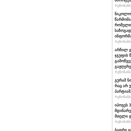
აპროტეს
რეზონანსი
ნიკოლოზ
წარმომა
რომელთა
საზოგად
ინფორმა
რეზონანსი
არჩილ გ
ჯგუფის 
გამოწვე
გაჟღერე
რეზონანსი
გურამ ნ
რაც არ 
პარტიამ
რეზონანსი
იპოვეს 
მდინარე
მთელი დ
რეზონანსი
ბადრი ჯ