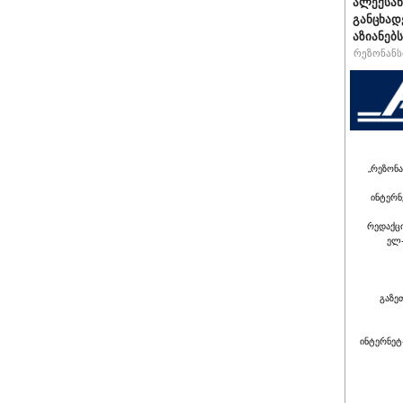
ალექსან
განცხად
აზიანებ
რეზონანსი
„რეზონა
ინტერნ
რედაქც
ელ-
გაზე
ინტერნეტ