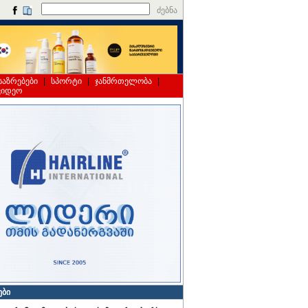
ძებნა
საზრებები
|
სპორტი
|
ჯანმრთელობა
|
ვიდეო
ები