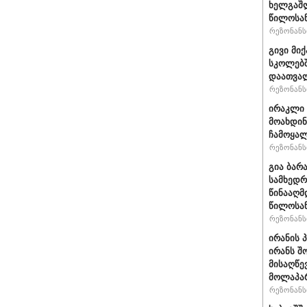
ხელგაშლ
წილოსა
რეზონანსი
გივი მიქ
სკოლებშ
დაათვა
რეზონანსი
ირაკლი 
მოახდი
ჩამოყალ
რეზონანსი
გია ბარ
სამხედრ
წინააღმ
წილოსა
რეზონანსი
ირანის 
ირანს შ
მისაღწე
მოლაპარ
რეზონანსი