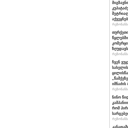
მიგზავნი
კუპატაძ
შეტრიალ
აქვეყნე
რეზონანსი
თურქეთი
წყლებში
კომერცი
ზღუდავს
რეზონანსი
ჩვენ ვუ
სახელის
ცილისწა
„წამქეზ
იმნაძის 
რეზონანსი
ნინო წი
კამპანი
რომ პირ
სარგებ
რეზონანსი
კანადაშ