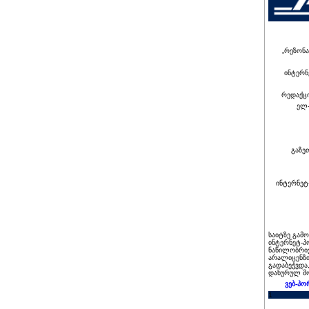
„რეზონა
ინტერნ
რედაქც
ელ-
გაზე
ინტერნეტ
საიტზე გამ
ინტერნეტ-პ
ნაწილობრივ
არალიცენზი
გადაბეჭვდა
დახურულ მო
ვებ-პო
1