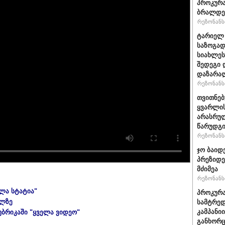
პროკურა
ბრალდე
რეზონანსი
ტარიელ 
საზოგად
სიახლეს
შედეგი 
დაზარა
რეზონანსი
თვითნე
ყვარლის
არასრუ
წარუდგი
რეზონანსი
ჯო ბაიდ
პრეზიდე
მძიმეა
რეზონანსი
ელა სტატია"
პროკურა
ულზე
სამტრედ
კამპანი
უბრიკაში "ყველა ვიდეო"
განხორც