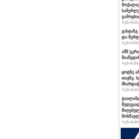
მოქალაქ
სამერლე
გამოცხ
რეზონანსი
ვახტანგ 
და წერტ
რეზონანსი
აშშ უკრ
მიაწვდი
რეზონანსი
ცოტნე ა
თავზე, 
მხარდაჭ
რეზონანსი
ტაილან
შედეგად
მიღებულ
მოსწავ
რეზონანსი