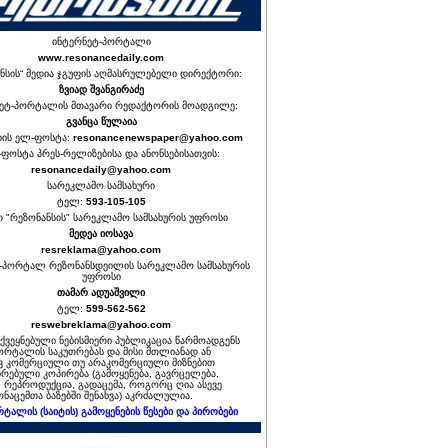
ინტერნეტ-პორტალი
www.resonancedaily.com
ნსის“ მედია ჯგუფის აღმასრულებელი დირექტორი:
ზვიად შვანგირაძე
ეტ-პორტალის მთავარი რედაქტორის მოადგილე:
გვანცა წულაია
იის ელ-ფოსტა:
resonancenewspaper@yahoo.com
ფოსტა პრეს-რელიზებისა და ანონსებისათვის:
resonancedaily@yahoo.com
სარეკლამო სამსახური
ტელ:
593-105-105
თ "რეზონანსის" სარეკლამო სამსახურის უფროსი
მედეა იოსავა
resreklama@yahoo.com
-პორტალ რეზონანსდეილის სარეკლამო სამსახურის
უფროსი
თამარ ადუაშვილი
ტელ:
599-562-562
reswebreklama@yahoo.com
ოქვეყნებული ნებისმიერი პუბლიკაცია წარმოადგენს
ორტალის საკუთრებას და მისი მთლიანად ან
 კომერციული თუ არაკომერციული მიზნებით
რებული კოპირება (გამოყენება, გავრცელება,
, რეპროდუქცია, გადაცემა, როგორც ღია ასევე
ნაცემთა ბაზებში შენახვა) აკრძალულია.
რტალის (საიტის) გამოყენების წესები და პირობები