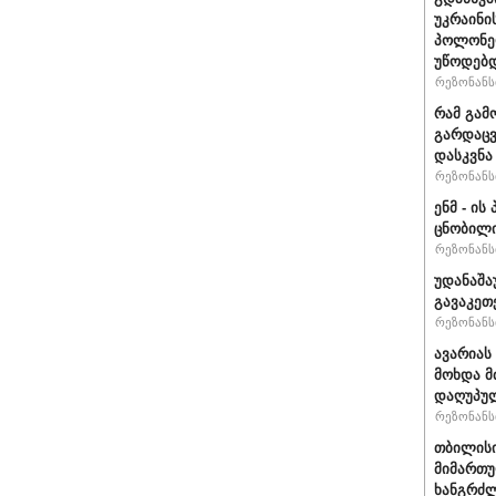
უკრაინი
პოლონე
უწოდებ
რეზონანსი
რამ გამ
გარდაცვ
დასკვნა
რეზონანსი
ენმ - ი
ცნობილ
რეზონანსი
უდანაშა
გავაკეთე
რეზონანსი
ავარიას
მოხდა მ
დაღუპუ
რეზონანსი
თბილისი
მიმართუ
ხანგრძლ