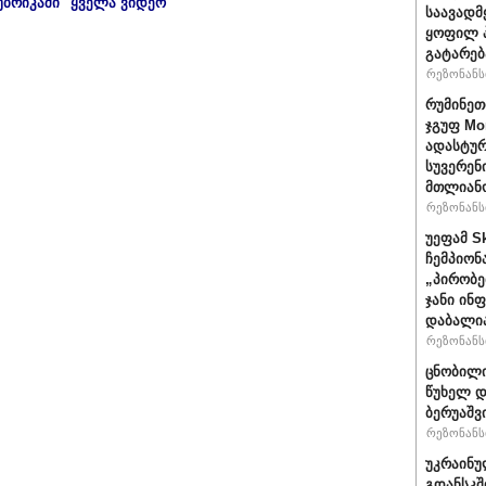
უბრიკაში "ყველა ვიდეო"
საავადმ
ყოფილ პ
გატარებ
რეზონანსი
რუმინეთ
ჯგუფ Mo
ადასტურ
სუვერენ
მთლიანო
რეზონანსი
უეფამ S
ჩემპიონ
„პირობე
ჯანი ინ
დაბალი
რეზონანსი
ცნობილი
წუხელ დ
ბერუაშვ
რეზონანსი
უკრაინუ
გდანსკშ