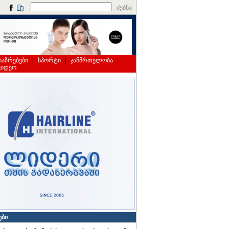
ძებნა
საზრებები
|
სპორტი
|
ჯანმრთელობა
|
ვიდეო
ები