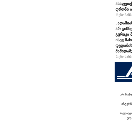
ასაფეთ
დრონი ა
რეზონანსი
„ადამია
არ გიჩნ
გურიკა 
ისევ მა
დედამის
მამიდაშ
რეზონანსი
„რეზონა
ინტერნ
რედაქც
ელ-