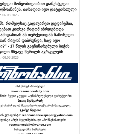
ქებელი მოწყობილობით დამუხტული
ღმოაჩინეს, იარაღით იყო დატვირთული
 06.08.2026
ნს, რომელსაც გადაუარეთ დედაჩემია,
დებათ კითხვა რატომ იზრდებოდა
მამიდასთან ან თურქეთიდან ჩამოსული
სთან რატომ დაბრუნდა, სად იყო
ი?" - 17 წლის გაუჩინარებული ბიჭის
ვილი მწვავე წერილს ავრცელებს
 06.08.2026
ინტერნეტ-პორტალი
www.resonancedaily.com
ნსის“ მედია ჯგუფის აღმასრულებელი დირექტორი:
ზვიად შვანგირაძე
ეტ-პორტალის მთავარი რედაქტორის მოადგილე:
გვანცა წულაია
იის ელ-ფოსტა:
resonancenewspaper@yahoo.com
ფოსტა პრეს-რელიზებისა და ანონსებისათვის:
resonancedaily@yahoo.com
სარეკლამო სამსახური