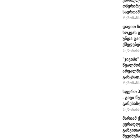
ქართული
ოპერირე
საერთა
რეზონანსი
დავით ჩ
ხოკვას 
უნდა გა
ქმედებე
რეზონანსი
"ჯივიპი
წყალმომ
არეალში
განცხად
რეზონანსი
სფერო ჰ
- გივი 
განესაზ
რეზონანსი
მარიამ 
ყურადღე
განვითა
შევიმუშ