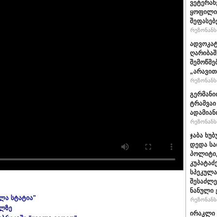
ვეტერან
ყოფილი 
შეფასებ
რეზონანსი
ადვოკატ
ღარიბაშ
შემოწმე
„არავით
რეზონანსი
გერმანი
ტრამვაი
ადამიან
რეზონანსი
ჯაბა ხუბ
დედა სა
პოლიტიკ
კუპატაძ
სპეკულა
შესაძლე
ნანული
ელა სტატია"
რეზონანსი
ულზე
ირაკლი 