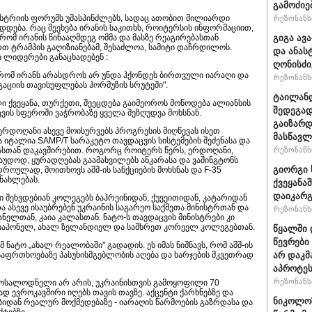
გამოძიე
დუსტრიის ფორუმს უმასპინძლებს, სადაც ათობით მილიარდი
რეზონანსი
დება. რაც შეეხება ირანის საკითხს, როიტერსის ინფორმაციით,
გიგა ავ
ომ ირანის წინააღმდეგ ომმა და მასზე რეაგირებასთან
თ ტრამპის გაღიზიანებამ, შესაძლოა, სამიტი დაჩრდილოს.
და ანას
ლიდერები განაცხადებენ :
ღონისძი
 რომ ირანს არასდროს არ უნდა ჰქონდეს ბირთვული იარაღი და
რეზონანსი
გაციის თავისუფლებას ჰორმუზის სრუტეში".
ტაილანდ
ი ქვეყანა, თურქეთი, შეეცდება გაიმეოროს მოწოდება ალიანსის
შედეგად
ვის სფეროში ვაჭრობაზე ყველა შეზღუდვა მოხსნან.
გაიზარდ
ერდოღანი ასევე მოისურვებს პროგრესის მიღწევას ისეთ
მასწავ
იტალია SAMP/T სარაკეტო თავდაცვის სისტემების შეძენასა და
რეზონანსი
ასთან დაკავშირებით. როგორც როიტერს წერს, ერდოღანი,
აუდოდ, ყურადღებას გაამახვილებს ანკარასა და ვაშინგტონს
გიორგი 
როულად, მოითხოვს აშშ-ის სანქციების მოხსნას და F-35
ნახლებას.
ქვეყანა
დაიკარ
ბი შეხვდებიან კოლეგებს ბაჰრეინიდან, ქუვეითიდან, კატარიდან
 ასევე ისაუბრებენ უკრაინის საგარეო საქმეთა მინისტრთან და
რეზონანსი
ელთან, კაია კალასთან. ნატო-ს თავდაცვის მინისტრები კი
იაპონელ, ახალ ზელანდიელ და სამხრეთ კორეელ კოლეგებთან.
წყალში 
წევრები
მ ნატო „ახალ რეალობაში" გადადის. ეს იმას ნიშნავს, რომ აშშ-ის
არ დაკმ
უსაფრთხოებაზე პასუხისმგებლობის აღება და ხარჯების მკვეთრად
აპროტეს
რეზონანსი
 მოსალოდნელი არ არის, უკრაინისთვის გამოყოფილი 70
 ევროკავშირი იღებს თავის თავზე. აქცენტი ქარხნებზე და
ნიკოლოზ
ბიდან რეალურ მოქმედებაზე - იარაღის წარმოების გაზრდასა და