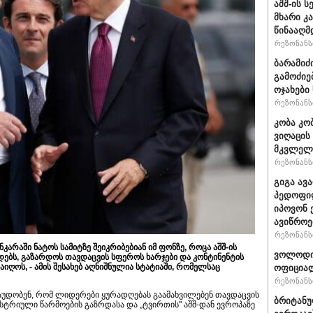
აშშ-ის 
მხარი კ
წინააღმ
რეზონანსი
ბარამიძ
გამოძიე
ოჯახები
რეზონანსი
კობა კო
ვიღაცის
მკვლელ
რეზონანსი
გიგა ავ
პედოფილ
იპოვონ 
ავიწროე
რეზონანსი
კარაში ნატოს სამიტზე შეიკრიბებიან იმ ფონზე, როცა აშშ-ის
ვოლოდიმ
დებს, გაზარდოს თავდაცვის სფეროს ხარჯები და კონტინენტის
იღოს, - ამის შესახებ აღნიშნულია სტატიაში, რომელსაც
ოფიციალ
რეზონანსი
აუდობენ, რომ ლიდერები ყურადღებას გაამახვილებენ თავდაცვის
ბრიტანუ
დუსტრიული წარმოების გაზრდასა და „ტვირთის" აშშ-დან ევროპაზე