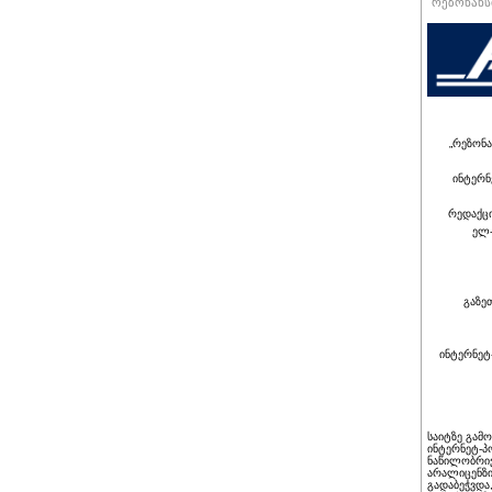
რეზონანსი
„რეზონა
ინტერნ
რედაქც
ელ-
გაზე
ინტერნეტ
საიტზე გამ
ინტერნეტ-პ
ნაწილობრივ
არალიცენზი
გადაბეჭვდა