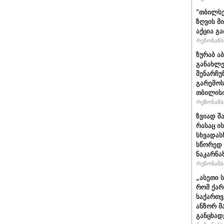
"თბილსე
ზღვის მ
აქცია გ
რეზონანსი
ზურაბ ა
განახლე
შენარჩუ
გარემოს
თბილისი
რეზონანსი
ზვიად შ
რასაც ი
სხვადასხ
სწორედ 
ნაკარნა
რეზონანსი
„ასეთი 
რომ ქარ
საქართვ
ანზორ მ
განცხად