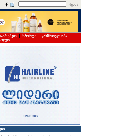
ძებნა
საზრებები
|
სპორტი
|
ჯანმრთელობა
|
ვიდეო
ები