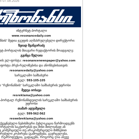
 07.08.2026
ინტერნეტ-პორტალი
www.resonancedaily.com
ნსის“ მედია ჯგუფის აღმასრულებელი დირექტორი:
ზვიად შვანგირაძე
ეტ-პორტალის მთავარი რედაქტორის მოადგილე:
გვანცა წულაია
იის ელ-ფოსტა:
resonancenewspaper@yahoo.com
ფოსტა პრეს-რელიზებისა და ანონსებისათვის:
resonancedaily@yahoo.com
სარეკლამო სამსახური
ტელ:
593-105-105
თ "რეზონანსის" სარეკლამო სამსახურის უფროსი
მედეა იოსავა
resreklama@yahoo.com
-პორტალ რეზონანსდეილის სარეკლამო სამსახურის
უფროსი
თამარ ადუაშვილი
ტელ:
599-562-562
reswebreklama@yahoo.com
ოქვეყნებული ნებისმიერი პუბლიკაცია წარმოადგენს
ორტალის საკუთრებას და მისი მთლიანად ან
 კომერციული თუ არაკომერციული მიზნებით
რებული კოპირება (გამოყენება, გავრცელება,
, რეპროდუქცია, გადაცემა, როგორც ღია ასევე