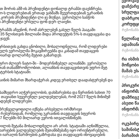
ევროკავ
დაჩქარე
მათ შორის აშშ-ის პრეზიდენტი დონალდ ტრამპი დაესწრება.
სრულფას
ო-ს ლიდერებთან ერთად ვახშამს შეუერთდებიან უკრაინის
კორეის პრეზიდენტი ლი ჯე მიუნგი, ევროპული საბჭოს
დაბრკოლ
ს პრეზიდენტი ურსულა ფონ დერ ლაიენი.
კორუფცი
ამპს აჩვენონ, რომ ასრულებენ გასულ წელს ჰააგაში
რეზონანსი
035 წლისთვის მთლიანი შიდა პროდუქტის 5%-ს თავდაცვასა და
წელიწად
ჯავენ.
ადამიან
ტერსითვის გახდა ცნობილი, მოსალოდნელია, რომ ლიდერები
რეზონანსი
 წელს ევროპელმა მოკავშირეებმა და კანადამ თავდაცვის
ილიარდ დოლარზე მეტით გაზარდეს.
რა ისმი
ფრო ძლიერ ნატო-ში - მოდერნიზებულ ალიანსში. ევროპელი
მოწყობი
ბთან თანამშრომლობით, ალიანსის თავდაცვისთვის უფრო მეტ
მამას ე
იტერსის სტატიაში.
რეზონანსი
კრაინის მიმართ მხარდაჭერას კიდევ ერთხელ დაადასტურებენ და
პროკურო
ინფორმა
 სამხედრო აღჭურვილობის, დახმარებისა და წვრთნის სახით 70
თავიანთ სუვერენულ ვალდებულებას, რომ 2027 წელს მინიმუმ
დამრიგე
ხადებენ ლიდერები.
ასეთი წ
ინფორმა
 უზრუნველყოფილი იქნება არსებული ორმხრივი
 რესურსიდან, რომელიც უკრაინის თავდაცვის სფეროს
რეზონანსი
027 წლებში 60 მილიარდ ევროს ითვალისწინებს.
ოკუპირე
ლილის შეტანა მოსალოდნელი არ არის. სტატიაში აღნიშნულია,
სამინის
 ხარჯების ვალდებულების შეთანხმებაზე იყო ორიენტირებული,
იარაღის წარმოების გაზრდასა და თავდაცვის ინოვაციების
ბარამიძ