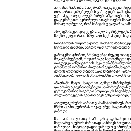
ხელშეწყობაზე გაამახვილებენ ყურადღებას.
ალიანსი სამშაბათს ანკარაში თავდაცვის ინ
დოლარის ღირებულების გარიგებები გამოცხად
ევროპელ ოფიციალურ პირებს აშფოთებთ ის, რ
დაკავშირებით ევროპული მთავრობების მიმარ
მოსალოდნელია, რომ სამიტის დეკლარაციაში 
„მოკავშირეები კიდევ ერთხელ ადასტურებენ,
მოუწოდებენ ირანს, სრულად სცეს პატივი ნავი
როიტერსის ინფორმაციით, სამიტის მასპინძელ
წევრების მიმართ, ნატო-ს ფარგლებში თავდაც
გამოცემის ცნობით, პრეზიდენტი რეჯეფ თაიფ 
მოკავშირეებთან, როგორიცაა საფრანგეთი და 
თავდაცვის ინდუსტრიის სხვა თანამშრომლობ
ტრამპთან ორმხრივ მოლაპარაკებებში, სავარ
შორის ურთიერთობების გაუმჯობესებაზე, ამავდ
გამანადგურებლების პროგრამაზე წვდომის გა
ანკარაში, ნატო-ს საგარეო საქმეთა მინისტრე
და არაბთა გაერთიანებული საამიროებიდან და
ევროკავშირის საგარეო პოლიტიკის ხელმძღვან
მოლაპარაკებებს გამართავენ ავსტრალიელ, 
ანალიტიკოსების აზრით ეს სამიტი ნიშნავს, რო
წნეხის გამო, ევროპას თავად უწევს საკუთარ 
გაზრდა.
მათი აზრით, ვინაიდან აშშ-დან დაფინანსება
მილიარდი ევროს ძირითად სიმძიმეს მთლიანად
იარაღზეა - ნატო გადადის უბრალო დაპირებე