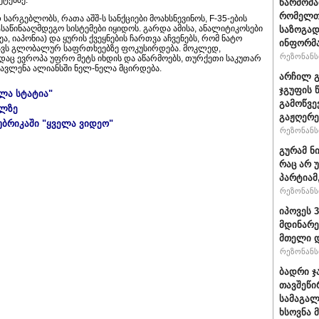
ტებზე.
წარმომა
რომელთა
სარგებლობს, რათა აშშ-ს სანქციები მოახსნევინოს, F-35-ების
აწინააღმდეგო სისტემები იყიდოს. გარდა ამისა, ანალიტიკოსები
საზოგად
, იაპონია) და ყურის ქვეყნების ჩართვა აჩვენებს, რომ ნატო
ინფორმა
გავს გლობალურ საფრთხეებზე ფოკუსირდება. მოკლედ,
რეზონანსი
სადაც ევროპა უფრო მეტს იხდის და აწარმოებს, თურქეთი საკუთარ
გავლენა ალიანსში ნელ-ნელა მცირდება.
არჩილ გ
ჯგუფის 
ელა სტატია"
გამოწვე
ულზე
გაჟღერე
უბრიკაში "ყველა ვიდეო"
რეზონანსი
გურამ ნ
რაც არ 
პარტიამ
რეზონანსი
იპოვეს 
მდინარე
მთელი დ
რეზონანსი
ბადრი ჯ
თავშეწი
სამაგალ
ხსოვნა 