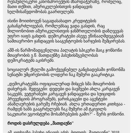
რესპუბლიკური კანონპროექტის მხარდაჭერაზე, რომელიც,
მათი თქმით, ამერიკელებისთვის ჯანდაცვის
ხელმისაწვდომობას გაართულებს.
ისინი მოითხოვენ საგადასახადო კრედიტების
გახანგრძლივებას, რომლებსაც ვადა გასდის, რაც
მილიონობით ამერიკელისთვის ჯანმრთელობის დაზღვევას
უფრო იაფს გახდის. დემოკრატები ასევე ეწინააღმდეგებიან
სამთავრობო ჯანდაცვის სააგენტოების ხარჯების შემცირებას.
აშშ-ის წარმომადგენელთა პალატის სპიკერი მაიკ ჯონსონი
მთავრობის ე.წ. შათდაუნზე პასუხისმგებლობას
დემოკრატებს აკისრებს.
სოციალურ ქსელში გამოქვეყნებულ განცხადებაში ჯონსონმა
სენატში უმცირესობის ლიდერი ჩაკ შუმერი გააკრიტიკა.
„დემოკრატებმა ოფიციალურად მისცეს ხმა მთავრობის
დახურვას. შედეგები: დედები და ბავშვები ახლა კარგავენ
საკვებს, ვეტერანები კარგავენ ჯანდაცვისა და სუიციდის
პრევენციის პროგრამებს, ჯარისკაცები და აგენტები
ანაზღაურების გარეშე რჩებიან. ახლა ერთადერთი კითხვაა -
რამდენ ხანს გააგრძელებს ჩაკ შუმერი ამ ტკივილს
საკუთარი ეგოისტური მოსაზრებების გამო?" - წერს ჯონსონი.
როდის დასრულდება „შათდაუნი"
ამ კითხვაზე პასუხი არავის აქვს. ბოლოს „შათდაუნი" 2018