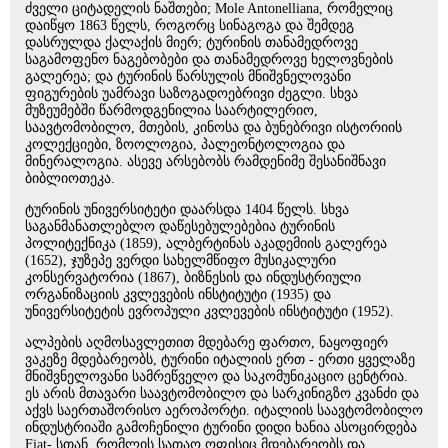
ძველი ციტადელის ნაშთები; Mole Antonelliana, რომელიც
დაიწყო 1863 წელს, როგორც სინაგოგა და შემდეგ
დასრულდა ქალაქის მიერ; ტურინის თანამედროვე
საგამოფენო ნაგებობები და თანამედროვე ხელოვნების
გალერეა; და ტურინის წარსულის მნიშვნელოვანი
ფიგურების უამრავი საზოგადოებრივი ძეგლი. სხვა
მუზეუმებში წარმოდგენილია საარტილერიო,
საავტომობილო, მთების, კინოსა და ბუნებრივი ისტორიის
კოლექციები, ზოოლოგია, პალეონტოლოგია და
მინერალოგია. ასევე არსებობს რამდენიმე შესანიშნავი
ბიბლიოთეკა.
ტურინის უნივერსიტეტი დაარსდა 1404 წელს. სხვა
საგანმანათლებლო დაწესებულებებია ტურინის
პოლიტექნიკა (1859), ალბერტინას აკადემიის გალერეა
(1652), ჯუზეპე ვერდი სახელმწიფო მუსიკალური
კონსერვატორია (1867), ბიზნესის და ინდუსტრიული
ორგანიზაციის კვლევების ინსტიტუტი (1935) და
უნივერსიტეტის ევროპული კვლევების ინსტიტუტი (1952).
ალპების აღმოსავლეთით მდებარე ფართო, ნაყოფიერ
ვაკეზე მდებარეობს, ტურინი იტალიის ერთ - ერთი ყველაზე
მნიშვნელოვანი სამრეწველო და საკომუნიკაციო ცენტრია.
ეს არის მთავარი საავტომობილო და სარკინიგზო კვანძი და
აქვს საერთაშორისო აეროპორტი. იტალიის საავტომობილო
ინდუსტრიაში გამოჩენილი ტურინი დიდი ხანია ასოცირდება
Fiat- სთან, რომლის სათაო ოფისიც მდებარეობს და