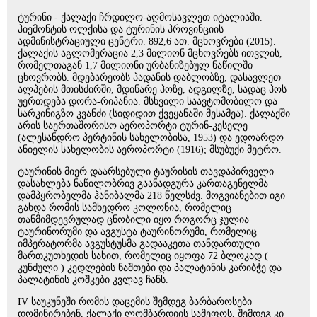
ტურინი - ქალაქი ჩრდილო-აღმოსავლეთ იტალიაში.
პიემონტის ოლქისა და ტურინის პროვინციის
ადმინისტრაციული ცენტრი. 892,6 ათ. მცხოვრები (2015).
ქალაქის აგლომერაცია 2,3 მილიონ მცხოვრებს ითვლის,
რომელთაგან 1,7 მილიონი ურბანიზებულ ნაწილში
ცხოვრობს. მდებარეობს პადანის დაბლობზე, დასავლეთ
ალპების მთისძირში, მდინარე პოზე, ადგილზე, სადაც პოს
უერთდება დორა-რიპანია. მსხვილი საავტომობილო და
სარკინიგზო კვანძი (სიდიდით ქვეყანაში მესამეა). ქალაქში
არის საერთაშორისო აეროპორტი ტურინ-კესელე
(ალესანდრო პერტინის სახელობისა, 1953) და ედოარდო
ანიელის სახელობის აეროპორტი (1916); მსუბუქი მეტრო.
ტაურინის მიერ დაარსებული ტაურისის თავდაპირველი
დასახლება ნაწილობრივ გაანადგურა კართაგენელმა
დამპყრობელმა ჰანიბალმა 218 წელსძვ. მოგვიანებით იგი
გახდა რომის სამხედრო კოლონია, რომელიც
თანმიმდევრულად ცნობილი იყო როგორც ჯულია
ტაურინორუმი და ავგუსტა ტაურინორუმი, რომელიც
იმპერატორმა ავგუსტუსმა გადააკეთა თანდართული
მართკუთხედის სახით, რომელიც იყოფა 72 ბლოკად (
კუნძული ) კედლების ნაშთები და პალატინის კარიბჭე და
პალატინის კოშკები კვლავ ჩანს.
IV საუკუნეში რომის დაცემის შემდეგ ბარბაროსები
დომინირებენ, ქალაქი ლომბარდიის სამეფოს, შემდეგ კი