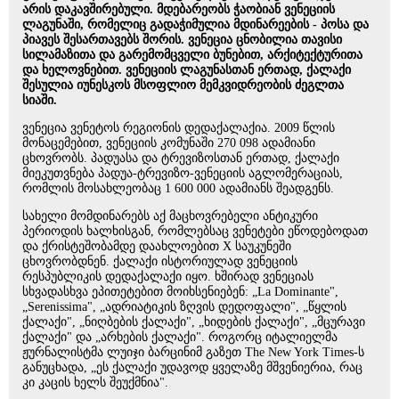
არის დაკავშირებული. მდებარეობს ჭაობიან ვენეციის
ლაგუნაში, რომელიც გადაჭიმულია მდინარეების - პოსა და
პიავეს შესართავებს შორის. ვენეცია ცნობილია თავისი
სილამაზითა და გარემომცველი ბუნებით, არქიტექტურითა
და ხელოვნებით. ვენეციის ლაგუნასთან ერთად, ქალაქი
შესულია იუნესკოს მსოფლიო მემკვიდრეობის ძეგლთა
სიაში.
ვენეცია ვენეტოს რეგიონის დედაქალაქია. 2009 წლის
მონაცემებით, ვენეციის კომუნაში 270 098 ადამიანი
ცხოვრობს. პადუასა და ტრევიზოსთან ერთად, ქალაქი
მიეკუთვნება პადუა-ტრევიზო-ვენეციის აგლომერაციას,
რომლის მოსახლეობაც 1 600 000 ადამიანს შეადგენს.
სახელი მომდინარებს აქ მაცხოვრებელი ანტიკური
პერიოდის ხალხისგან, რომლებსაც ვენეტები ეწოდებოდათ
და ქრისტეშობამდე დაახლოებით X საუკუნეში
ცხოვრობდნენ. ქალაქი ისტორიულად ვენეციის
რესპუბლიკის დედაქალაქი იყო. ხშირად ვენეციას
სხვადასხვა ეპითეტებით მოიხსენიებენ: „La Dominante",
„Serenissima", „ადრიატიკის ზღვის დედოფალი", „წყლის
ქალაქი", „ნიღბების ქალაქი", „ხიდების ქალაქი", „მცურავი
ქალაქი" და „არხების ქალაქი". როგორც იტალიელმა
ჟურნალისტმა ლუიჯი ბარცინიმ გაზეთ The New York Times-ს
განუცხადა, „ეს ქალაქი უდავოდ ყველაზე მშვენიერია, რაც
კი კაცის ხელს შეუქმნია".