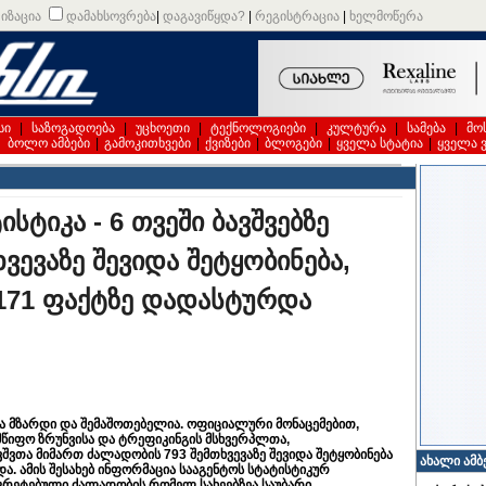
იზაცია
დამახსოვრება
|
დაგავიწყდა?
|
რეგისტრაცია
|
ხელმოწერა
სი
|
საზოგადოება
|
უცხოეთი
|
ტექნოლოგიები
|
კულტურა
|
სამება
|
მო
|
ბოლო ამბები
|
გამოკითხვები
|
ქვიზები
|
ბლოგები
|
ყველა სტატია
|
ყველა 
ტიკა - 6 თვეში ბავშვებზე
ვევაზე შევიდა შეტყობინება,
171 ფაქტზე დადასტურდა
კა მზარდი და შემაშოთებელია. ოფიციალური მონაცემებით,
წიფო ზრუნვისა და ტრეფიკინგის მსხვერპლთა,
შვთა მიმართ ძალადობის 793 შემთხვევაზე შევიდა შეტყობინება
ახალი ამბ
. ამის შესახებ ინფორმაცია სააგენტოს სტატისტიკურ
ნკრეტებული ძალადობის რომელ სახეებზეა საუბარი.