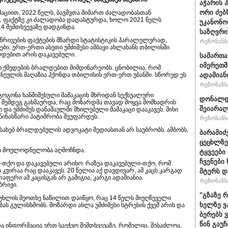
აჭარის 
ორი ძებ
მაციით, 2022 წელს, ბავშვთა მიმართ ძალადობასთან
781 ფაქტზე კი ძალადობა დადასტურდა, ხოლო 2021 წელს
უკანონო
4 შემთხვევაზე დადგინდა.
საზღვრი
წრივების ფაქტების მზარდი სტატისტიკის პარალელურად,
რეზონანსი
ი. ერთ-ერთი ასეთი უმძიმესი ამბავი ახლახანს თბილისში
ლდებით არის დაკავებული.
სამართ
იმერეთშ
 ქმედების ბრალდებით მიმდინარეობს. ცნობილია, რომ
ნეულის მაღაზია ჰქონდა თბილისის ერთ-ერთ უბანში. სწორედ ეს
ადამიან
რეზონანსი
ოგონა ხანშიშესული მამაკაცის მხრიდან სექსუალური
დონალდ 
ას შემდეგ გახმაურდა, რაც მოზარდმა თავად მოყვა მომხადრის
შეიარაღ
ო და უმძიმეს დანაშაულში მხილებული მამაკაცი დააკავეს. მისი
წინასწარი პატიმრობა შეუფარდეს.
რეზონანსი
ესახებ ბრალდებულის ადვოკატი მედიასთან არ საუბრობს. ამბობს,
ბარამიძ
ცეცხლზე
ი მოულოდნელობა აღმოჩნდა.
ტყვეები
ჩვენები
ის-თქო და დაკავებული არისო. რაზეა დაკავებული-თქო, რომ
 კვირაა რაც დააკავეს. 20 წელია აქ დავდივარ, ამ კაცს კარგად
მტერს დ
არაფერი ამ კაცისგან არ გამიგია, კარგი ადამიანია.
რეზონანსი
ბრივი.
"გზაზე 
მუხლის მეოთხე ნაწილით დაიწყო, რაც 14 წელს მიუღწეველი
ხელზე ვ
ს გულისხმობს. მოზარდი ახლა უმძიმესი სტრესის ქვეშ არის და
ბერებს 
წინ გაუ
ა ინფორმაცია ერთ საეჭვო შემთხვევაზე, რომელიც, შესაძლოა,