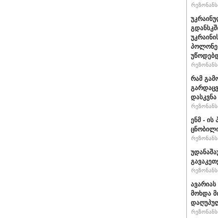
რეზონანსი
უკრაინუ
გდანსკშ
უკრაინი
პოლონე
უწოდებ
რეზონანსი
რამ გამ
გარდაცვ
დასკვნა
რეზონანსი
ენმ - ი
ცნობილ
რეზონანსი
უდანაშა
გავაკეთე
რეზონანსი
ავარიას
მოხდა მ
დაღუპუ
რეზონანსი