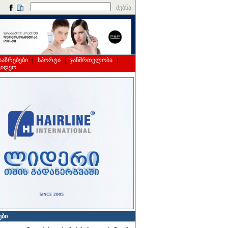
ძებნა
საზრებები
|
სპორტი
|
ჯანმრთელობა
|
ვიდეო
ები