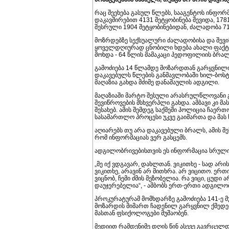
რაც შეეხება გასულ წლებს, სააგენტოს ინფორ
დაკავშირებით 4131 შეტყობინება შევიდა, 1
შესრული 1904 შეტყობინებიდან, ძალადობა 71
მოზრდებზე სექსუალური ძალადობისა და შევი
ყოველდღიურად ცნობილი ხდება ახალი ფაქტებ
მოხდა - 64 წლის მამაკაცი პედოფილიის ბრა
გამოძიება 14 წლამდე მოზარდთან გარყვნილი
დაკავებულს წლების განმავლობაში ხილ-ბოსტ
მაღაზია გახდა მძიმე დანაშაულის ადგილი.
მაღაზიაში მარტო შესული არასრულწლოვანი გ
შევიწროვების მსხვერპლი გახდა. ამბავი კი მ
შესახებ. ამის შემდეგ საქმეში პოლიცია ჩაერთ
სასამართლო პროცესი უკვე გაიმართა და მას 
აღიარებს თუ არა დაკავებული ბრალს, ამის შ
რომ ინფორმაციას ვერ გასცემს.
ადგილობრივებისთვის ეს ინფორმაცია სრულ
„მე იქ ვდგავარ, დახლთან. ვიკითხე - სად არ
ვიკითხე, არავინ არ მითხრა. არ ვიცითო. ერთი
ვიცნობ, ჩემი ძმის მეზობელია. რა ვიცი, ცუდი 
დაუჯერებელია“, - ამბობს ერთ-ერთი ადგილო
პროკურატურამ მომხდარზე გამოძიება 141-ე 
მოზარდის მიმართ ჩადენილ გარყვნილ ქმედება
მასთან ფსიქოლოგები მუშაობენ.
მედიით რამდენიმე დღის წინ ასევე გავრცელდ