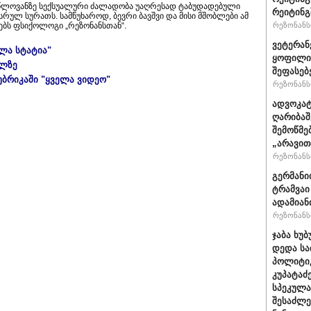
ულწლოვანზე სექსუალური ძალადობა უაღრესად ტაბუდადებული
რეიტინგშ
სრულ სურათს. სამწუხაროდ, ბევრი ბავშვი და მისი მშობლები ამ
ადებს ფსიქოლოგი „რეზონანსთან“.
რეზონანსი
ვეტერან
ელა სტატია"
ყოფილი 
ულზე
შეფასებ
უბრიკაში "ყველა ვიდეო"
რეზონანსი
ადვოკატ
ღარიბაშ
შემოწმე
„არავით
რეზონანსი
გერმანი
ტრამვაი
ადამიან
რეზონანსი
ჯაბა ხუბ
დედა სა
პოლიტიკ
კუპატაძ
სპეკულა
შესაძლე