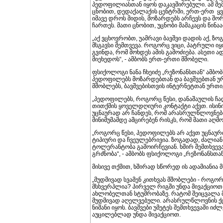
პედოფილიასთან იყოს დაკავშირებული. ამ შემ
ცნობით, დედაქალაქის ცენტრში, ერთ-ერთ ყვ
იმავე დროს მიდის, მოზარდებს არჩევს და შო
ჩართეს. მათი ცნობით, უცნობი მამაკაცის წინა
„აქ ვცხოვრობთ, უამრავი ბავშვი დადის აქ, ზ
მსგავსი შემთვევა. როგორც ვიცი, პატრული იყო
გვინდა, რომ მოხდეს ამის გამოძიება. ასეთი ა
მიეხედოს“, - ამბობს ერთ-ერთი მშობელი.
ფსიქოლოგი ნანა ჩხეიძე „რეზონანსთან“ ამბო
პედოფილებს მოზარდებთან და ბავშვებთან 
მშობლებს, ბავშვებისთვის ინტერნეტთან ურთ
„პედოფილებს, როგორც წესი, დანაშაულის ჩად
თითქმის ყოველდღიური კონტაქტი აქვთ. ისინ
უცნაურად არ ჩანდეს, რომ არასრულწლოვნები
მინიმუმამდე ამცირებენ რისკს, რომ მათი აღმ
„როგორც წესი, პედოფილებს არ აქვთ უცნაური
ტიპიური და ჩვეულებრივია. ზოგადად, ძალია
ტოლერანტობა გამოირჩევიან. ხშირ შემთხვევა
გრძნობა“, - ამბობს ფსიქოლოგი „რეზონანსთან
მისივე თქმით, ხშირად სწორედ ის ადამიანია 
„მუდმივად სვამენ კითხვას მშობლები - როგო
მსხვერპლია? პირველ რიგში უნდა მივაქციოთ
ახლობელთან სტუმრობაზე. რატომ შეიცვალა მ
მუდმივად აღელვებული. არასრულწლოვნის ქ
ნიშანი იყოს. ბავშვები უმეტეს შემთხვევაში ი
აუცილებლად უნდა მივაქციოთ.