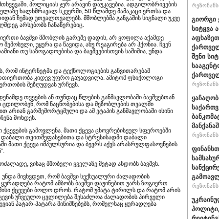
თხვევაში, პოლიციას ჯერ არავინ დაუკავებია. ადგილობრივების
რეზონანსი
ელაზე ხალხმრავალ სკვერში, 50 წლამდე მამაკაცი ერთსა და
რიდან ჩუმად უთვალთვალებს. მშობლებმა განგაშის სიგნალი უკვე
გიორგი 
აღმდეგ არსებობს ჩანაწერებიც.
სიტყვა 
ოგიერთი ბავშვი მშობლის გარეშე დადის, არ ყოფილა აქამდე
აფხაზეთ
 შემოსული, უყურა და წავიდა, ანუ რეაგირება არ ჰქონია. ჩვენ
ქართველ
დამიანი თუ საზოგადოებისა და ბავშვებისთვის საშიშია, უნდა
შენი სი
სააგენტ
ბს, რომ ინტერნეტმა და ტექნოლოგიების განვითარებამ
ქართვე
ურთიერთობა კიდევ უფრო გაუადვილა. ამიტომ ფსიქოლოგი
იერთობის შეზღუდვას ურჩევს.
რეზონანსი
ენამდე თვეების ან თუნდაც წლების განმავლობაში ბავშვებთან
ყაჩაღობ
ი ცდილობენ, რომ ნაცნობებისა და მეზობლების თვალში
საქართვ
თ არიან გარშემორტყმული და ამ ეტაპის განმავლობაში ისინი
ბანკომა
ოჩენა მოხდეს.
მანქანაშ
 ქცევების გამოვლენა. მათი ქცევა ცხოვრებისეულ სფეროებში
რეზონანსი
ნ დაბალი თვითშეფასებითა და სტრესისადმი დაბალი
ში მათი ქცევა იმპულსურია და ბევრს აქვს არასრულფასოვნების
ფინანსთ
“.
სამსახუ
მოძალადე, ვისაც მშობელი ყველაზე მეტად ანდობს ბავშვს.
სანქცირ
რ უნდა მივხვდეთ, რომ ბავშვი სექსუალური ძალადობის
გამოავლ
 ყურადღება რატომ ამბობს ბავშვი დაჟინებით უარს ზოგიერთ
რეზონანსი
ისი ქცევები ბოლო დროს. რატომ უმატა ტირილს და რატომ არის
ცევის უჩვეულო ცვლილება შესაძლოა ძალადობის პირველი
უკრაინუ
ძლევიან პატარ-პატარა მინიშნებებს, რომელსაც ყურადღება
პოლიტი
რეიტინგ