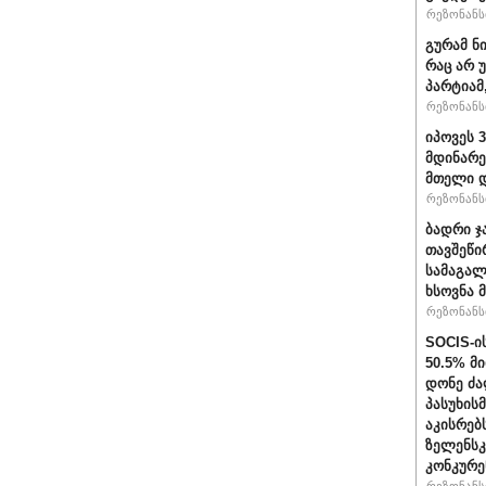
რეზონანსი
გურამ ნ
რაც არ 
პარტიამ
რეზონანსი
იპოვეს 
მდინარე
მთელი დ
რეზონანსი
ბადრი ჯ
თავშეწი
სამაგალ
ხსოვნა 
რეზონანსი
SOCIS-ი
50.5% მ
დონე ძა
პასუხის
აკისრებს
ზელენსკ
კონკურე