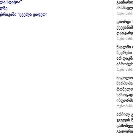
ელა სტატია"
გაიზარდ
მასწავ
ულზე
რეზონანსი
უბრიკაში "ყველა ვიდეო"
გიორგი 
ქვეყანა
დაიკარ
რეზონანსი
წყალში 
წევრები
არ დაკმ
აპროტეს
რეზონანსი
ნიკოლოზ
წარმომა
რომელთა
საზოგად
ინფორმა
რეზონანსი
არჩილ გ
ჯგუფის 
გამოწვე
გაჟღერე