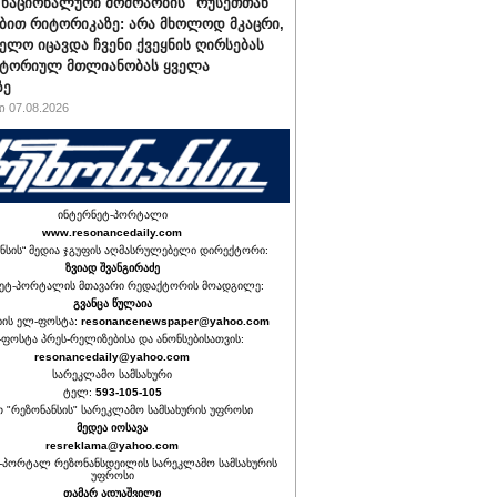
"ნაციონალური მოძრაობის" რუსეთთან
ბით რიტორიკაზე: არა მხოლოდ მკაცრი,
ელო იცავდა ჩვენი ქვეყნის ღირსებას
იტორიულ მთლიანობას ყველა
ზე
 07.08.2026
ინტერნეტ-პორტალი
www.resonancedaily.com
ნსის“ მედია ჯგუფის აღმასრულებელი დირექტორი:
ზვიად შვანგირაძე
ეტ-პორტალის მთავარი რედაქტორის მოადგილე:
გვანცა წულაია
იის ელ-ფოსტა:
resonancenewspaper@yahoo.com
ფოსტა პრეს-რელიზებისა და ანონსებისათვის:
resonancedaily@yahoo.com
სარეკლამო სამსახური
ტელ:
593-105-105
თ "რეზონანსის" სარეკლამო სამსახურის უფროსი
მედეა იოსავა
resreklama@yahoo.com
-პორტალ რეზონანსდეილის სარეკლამო სამსახურის
უფროსი
თამარ ადუაშვილი