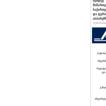
შემდეგ 
მიმართე
საქართვ
და ტერ
ასპარეზ
რეზონანსი
„რეზონა
ინტერნ
რედაქც
ელ-
გაზე
ინტერნეტ