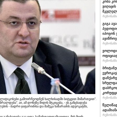
კობა კო
ვიღაცის
მკვლელ
რეზონანსი
გიგა ავ
პედოფილ
იპოვონ 
ავიწროე
რეზონანსი
ვოლოდიმ
ოფიციალ
რეზონანსი
ბრიტანუ
ევროკავ
დაჩქარე
სრულფას
დაბრკოლ
კორუფცი
რეზონანსი
ოლიტიკოსები გამოირჩეოდნენ ხალხისადმი სიტყვით მიმართვით”.
რალდება”. აი, ამ დონეზე მიდის მტკიცება, - ეს განცხადება
წელიწად
ების - ბადრი ჯაფარიძისა და მამუკა ხაზარაძის ადვოკატმა,
ადამიან
რეზონანსი
ი განცხადება გააკეთა, სამართალდამცველია, მის მიერ