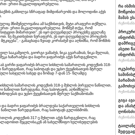
 ერთ- ერთი მაკვალიფიცირებელია.
რა ისმი
მოწყობი
ის საქმის განხილვა სწრაფად მიმდინარეობს და მოლოდინი აქვს
.
მამას ე
რეზონანსი
ელიც მნიშვნელოვანია ამ საქმისთვის, მეტი არაფერი თქმულა.
 ერთ- ერთი მაკვალიფიცირებელია. მოწმემ თქვა, რომ
პროკურო
სიტყვით მიმართვით”. ეს იყო დღევანდელ პროცესზე ყველაზე
ოთ. ნუ მეკითხებით ნურაფერს, ეს იყო დღევანდელი პროცესის
ინფორმა
ს მტკიცება”, - განაცხადა ზვიად კორძაძემ და აღნიშნა, რომ მოწმის
დამრიგე
ასეთი წ
ხეილ სააკაშვილს, გიორგი ვაშაძეს, ნიკა გვარამიას, ნიკა მელიას,
ინფორმა
ამუკა ხაზარაძესა და ბადრი ჯაფარიძეს აქვს წარდგენილი.
რეზონანსი
აბ გირჩი ჯაფარიძეს ბრალი სისხლის სამართლის კოდექსის 318-
ოკუპირე
 წარედგინათ, რაც საბოტაჟს და უცხო ქვეყნისათვის მტრულ
ნული სასჯელის სახედ და ზომად 7-დან 15- წლამდე
სამინის
ბარამიძ
ისხლის სამართლის კოდექსის 318-ე მუხლის პირველი ნაწილით,
გამოძიე
ლი ნაწილით წარედგინა, რაც საბოტაჟის, აღნიშნული
რეზონანსი
იწოდებას და უცხო ქვეყნისათვის მტრულ საქმიანობაში
გიგა ავ
და ანას
აძეს და ბადრი ჯაფარიძეს ბრალდება საქართველოს სისხლის
 ნაწილით წარედგინათ, რაც საბოტაჟს გულისხმობს.
ღონისძი
რეზონანსი
რთლის კოდექსის 317-ე მუხლით აქვს წარდგენილი, რაც
ალადობით შეცვლისაკენ ან სახელმწიფო ხელისუფლების
ტაილანდ
შედეგად