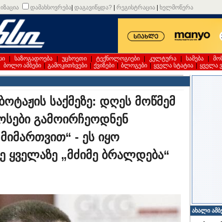
იზაცია
დამახსოვრება
|
დაგავიწყდა?
|
რეგისტრაცია
|
ხელმოწერა
სი
|
საზოგადოება
|
უცხოეთი
|
ტექნოლოგიები
|
კულტურა
|
სამება
|
მო
|
ბოლო ამბები
|
გამოკითხვები
|
ქვიზები
|
ბლოგები
|
ყველა სტატია
|
ყველა 
აბოტაჟის საქმეზე: დღეს მოწმემ
ოსები გამოირჩეოდნენ
მიმართვით“ - ეს იყო
 ყველაზე „მძიმე ბრალდება“
ახალი ამბ