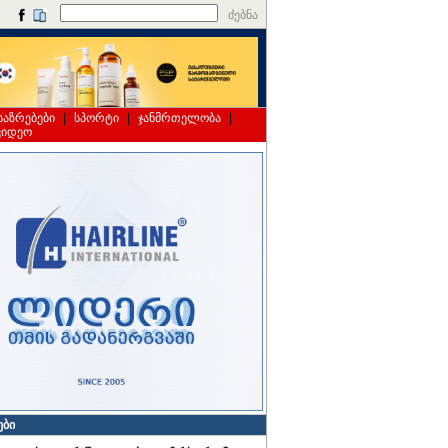
ძებნა
საზრებები
|
სპორტი
|
ჯანმრთელობა
|
ვიდეო
ები