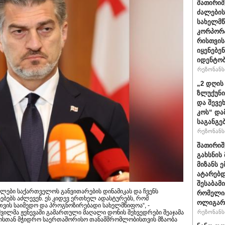
შათირი
ძალების
სახელმწ
კორპორა
რისთვის
იყენებე
იდენტობ
რეზონანსი
„2 დღის წ
ზლუ­ქუ­ნი
და შე­ვე
კოს“ დამ­
საგანგე
რეზონანსი
შათირიშ
გახსნის
მიზანს ე
ატარებდ
შესაბამ
ლები საქართველოს განვითარების დინამიკას და ჩვენს
რომელი
სებებს აძლევენ. ეს კიდევ ერთხელ ადასტურებს, რომ
ოლიგარ
ის საიმედო და პროგნოზირებადი სახელმწიფოა“, -
ვილმა ჟენევაში გამართული მაღალი დონის შეხვედრები შეაჯამა
რეზონანსი
ლოსთან მჭიდრო საერთაშორისო თანამშრომლობისთვის მზაობა