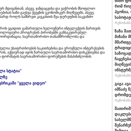
ნინო ფო
რომ როგ
რ მდივანთან, ასევე, ჯანდაცვისა და ვაჭრობის მსოფლიო
ჰგონია,
სას ხაზი გაესვა ქვეყნის ეკონომიკურ მიღწევებს, ასევე,
არდ როლს სამხრეთ კავკასიის შუა დერეფნის საკვანძო
საბოტაჟ
რეზონანსი
აეროს ეგიდით გამართული ხელოვნური ინტელექტის მართვის
ზაზა შა
ნოლოგიური პროგრესის პირობებში განსაკუთრებულ
 კოორდინაცია, საერთაშორისო თანამშრომლობა და
მიზანი
მმართვე
ტრადიცი
ებელია უსაფრთხოების საკითხებისა და ეროვნული ინტერესების
რის, აქტიურად იყოს ჩართული საერთაშორისო დისკუსიებსა და
საზოგად
ვსი ფორმატის საერთაშორისო ფორუმების მასპინძლობის
ჩაყენებ
მიღწევი
ინსტურმ
ელა სტატია"
რეზონანსი
ულზე
უბრიკაში "ყველა ვიდეო"
გიგა ავ
იმნაძე 
დრომდე 
რეზონანსი
შათირიშ
დაკლები
სახელმწ
შენარჩუნ
შემდეგ,