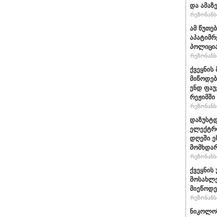
და ამაზ
რეზონანსი
ამ წუთებ
აპატიმრე
პოლიცი
რეზონანსი
ქვეყნის
მიწოდებ
ენდ ფაუ
რეჟიმში
რეზონანსი
დაზუსტ
ელექტრო
დღეში ე
მომხდა
რეზონანსი
ქვეყნის
მოსახლე
მიეწოდე
რეზონანსი
ნიკოლოზ