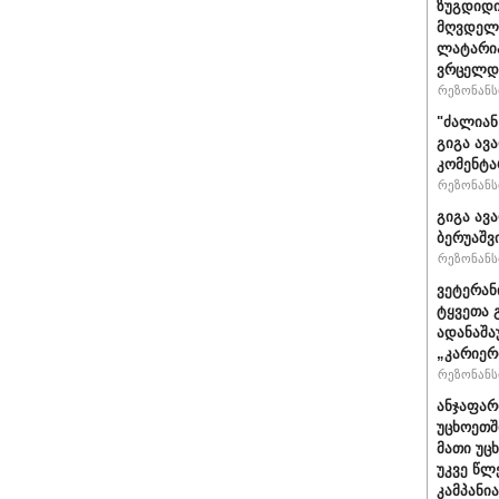
ზუგდიდი
მღვდელმ
ლატარია
ვრცელდე
რეზონანსი
"ძა­ლი­ან
გიგა ავა
კომენტა
რეზონანსი
გიგა ავ
ბერუაშვ
რეზონანსი
ვეტერან
ტყვეთა 
ადანაშა
„კარიერ
რეზონანსი
ანჯაფარ
უცხოეთშ
მათი უც
უკვე წლ
კამპანი