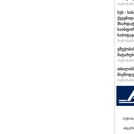
რეზონანსი
სუს - ს
ქვეყნიდ
მხარდა
საინფორ
საბოტაჟ
რეზონანსი
უშუქობი
მატარებ
რეზონანსი
თბილისს
მიეწოდე
რეზონანსი
„რეზონა
ინტერნ