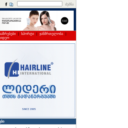
ძებნა
საზრებები
|
სპორტი
|
ჯანმრთელობა
|
ვიდეო
ები