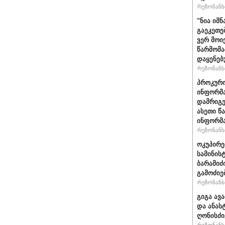
რეზონანსი
"ნია იმნ
გაეკეთე
ვერ მოი
წარმომა
დაყენებ
რეზონანსი
პროკურო
ინფორმა
დამრიგე
ასეთი წ
ინფორმა
რეზონანსი
ოკუპირე
სამინის
ბარამიძ
გამოძიე
რეზონანსი
გიგა ავ
და ანას
ღონისძი