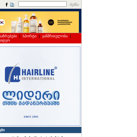
ძებნა
საზრებები
|
სპორტი
|
ჯანმრთელობა
|
ვიდეო
ები