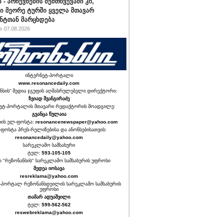
 - არჩევნების შემთხვევაში კი,
ი მეორე ტურში ყველა მთავარ
ნტთან მარცხდება
 07.08.2026
ინტერნეტ-პორტალი
www.resonancedaily.com
ნსის“ მედია ჯგუფის აღმასრულებელი დირექტორი:
ზვიად შვანგირაძე
ეტ-პორტალის მთავარი რედაქტორის მოადგილე:
გვანცა წულაია
იის ელ-ფოსტა:
resonancenewspaper@yahoo.com
ფოსტა პრეს-რელიზებისა და ანონსებისათვის:
resonancedaily@yahoo.com
სარეკლამო სამსახური
ტელ:
593-105-105
თ "რეზონანსის" სარეკლამო სამსახურის უფროსი
მედეა იოსავა
resreklama@yahoo.com
-პორტალ რეზონანსდეილის სარეკლამო სამსახურის
უფროსი
თამარ ადუაშვილი
ტელ:
599-562-562
reswebreklama@yahoo.com