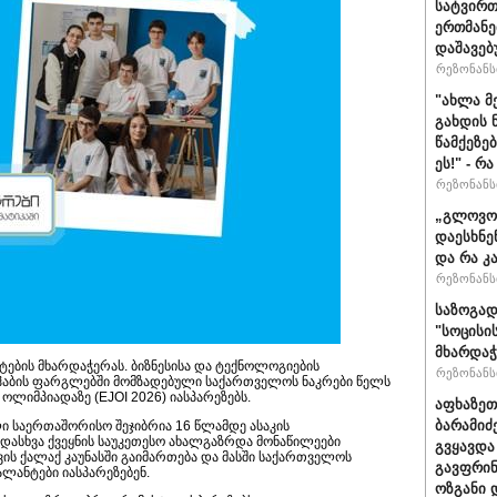
სატვირთ
ერთმანე
დაშავებ
რეზონანსი
"ახლა მ
გახდის 
წამქეზე
ეს!" - რ
რეზონანსი
„გლოვოს
დაესხნე
და რა კ
რეზონანსი
საზოგად
"სოცისი
მხარდაჭ
ების მხარდაჭერას. ბიზნესისა და ტექნოლოგიების
რეზონანსი
 ჰაბის ფარგლებში მომზადებული საქართველოს ნაკრები წელს
ლიმპიადაზე (EJOI 2026) იასპარეზებს.
აფხაზეთ
ბარამიძ
ი საერთაშორისო შეჯიბრია 16 წლამდე ასაკის
დასხვა ქვეყნის საუკეთესო ახალგაზრდა მონაწილეები
გვყავდა
ვის ქალაქ კაუნასში გაიმართება და მასში საქართველოს
გავფრინ
ლანტები იასპარეზებენ.
ოზგანი დ