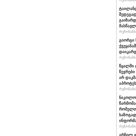
რეზონანსი
ტაილანდ
შედეგად
გაიზარდ
მასწავ
რეზონანსი
გიორგი 
ქვეყანა
დაიკარ
რეზონანსი
წყალში 
წევრები
არ დაკმ
აპროტეს
რეზონანსი
ნიკოლოზ
წარმომა
რომელთა
საზოგად
ინფორმა
რეზონანსი
არჩილ გ