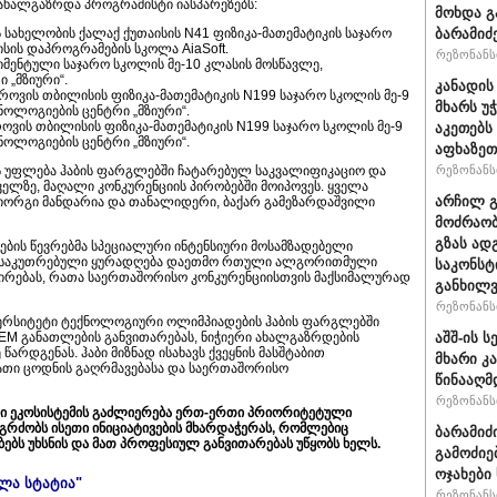
ხალგაზრდა პროგრამისტი იასპარეზებს:
მოხდა გ
ს სახელობის ქალაქ ქუთაისის N41 ფიზიკა-მათემატიკის საჯარო
ბარამიძ
ისის დაპროგრამების სკოლა AiaSoft.
რეზონანსი
იმენტული საჯარო სკოლის მე-10 კლასის მოსწავლე,
 „მზიური“.
კანადის
როვის თბილისის ფიზიკა-მათემატიკის N199 საჯარო სკოლის მე-9
მხარს უ
ნოლოგიების ცენტრი „მზიური“.
ვის თბილისის ფიზიკა-მათემატიკის N199 საჯარო სკოლის მე-9
აკეთებს
ნოლოგიების ცენტრი „მზიური“.
აფხაზეთ
ს უფლება ჰაბის ფარგლებში ჩატარებულ საკვალიფიკაციო და
რეზონანსი
ძველზე, მაღალი კონკურენციის პირობებში მოიპოვეს. ყველა
არჩილ 
გიორგი მანდარია და თანალიდერი, ბაქარ გამეზარდაშვილი
მოძრაობ
გზას ად
ბის წევრებმა სპეციალური ინტენსიური მოსამზადებელი
ანსაკუთრებული ყურადღება დაეთმო რთული ალგორითმული
საკონსტ
ირებას, რათა საერთაშორისო კონკურენციისთვის მაქსიმალურად
განხილ
რეზონანსი
ივერსიტეტი ტექნოლოგიური ოლიმპიადების ჰაბის ფარგლებში
EM განათლების განვითარებას, ნიჭიერი ახალგაზრდების
აშშ-ის 
არდგენას. ჰაბი მიზნად ისახავს ქვეყნის მასშტაბით
მხარი კ
ათი ცოდნის გაღრმავებასა და საერთაშორისო
წინააღმ
რეზონანსი
ი ეკოსისტემის გაძლიერება ერთ-ერთი პრიორიტეტული
გრძობს ისეთი ინიციატივების მხარდაჭერას, რომლებიც
ბარამიძ
ს უხსნის და მათ პროფესიულ განვითარებას უწყობს ხელს.
გამოძიე
ოჯახები
ელა სტატია"
რეზონანსი