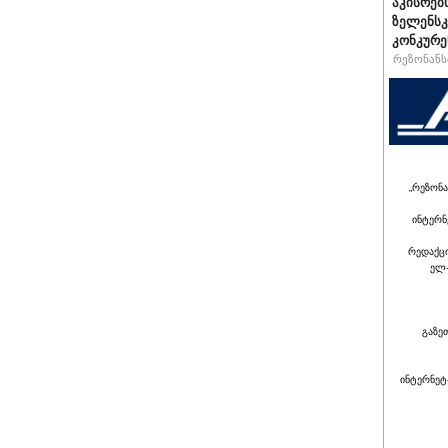
აკისრებს
ზელენსკ
კონკურე
რეზონანსი
„რეზონა
ინტერნ
რედაქც
ელ-
გაზე
ინტერნეტ