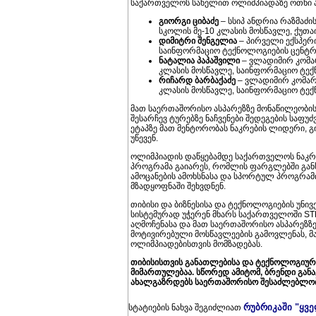
საქართველოს სახელით ოლიმპიადაზე ოთხი ა
გიორგი ციბაძე
– სსიპ ანდრია რაზმაძი
სკოლის მე-10 კლასის მოსწავლე, ქუთა
დიმიტრი შენგელია
– პირველი ექსპერ
საინფორმაციო ტექნოლოგიების ცენტრი
ნატალია პაპაშვილი
– ვლადიმირ კომა
კლასის მოსწავლე, საინფორმაციო ტექ
რიჩარდ ბარბაქაძე
– ვლადიმირ კომარო
კლასის მოსწავლე, საინფორმაციო ტექ
მათ საერთაშორისო ასპარეზზე მონაწილეობი
შესარჩევ ტურებზე ნაჩვენები შედეგების საფუ
ეტაპზე მათ მენტორობას ნაკრების ლიდერი, 
უწევენ.
ოლიმპიადის დაწყებამდე საქართველოს ნაკრე
პროგრამა გაიარეს, რომლის ფარგლებში გ
ამოცანების ამოხსნასა და სპორტულ პროგრამ
მზადყოფნაში შეხვდნენ.
თიბისი და ბიზნესისა და ტექნოლოგიების უნ
სისტემურად უჭერენ მხარს საქართველოში ST
აღმოჩენასა და მათ საერთაშორისო ასპარეზზე წ
მოტივირებული მოსწავლეების გამოვლენას, მ
ოლიმპიადებისთვის მომზადებას.
თიბისისთვის განათლებისა და ტექნოლოგიურ
მიმართულებაა. სწორედ ამიტომ, ბრენდი განა
ახალგაზრდებს საერთაშორისო შესაძლებლობებ
რუბრიკაში "ყვ
სტატიების ნახვა შეგიძლიათ