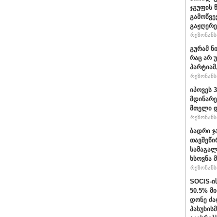
ჯგუფის 
გამოწვე
გაჟღერე
რეზონანსი
გურამ ნ
რაც არ 
პარტიამ
რეზონანსი
იპოვეს 
მდინარე
მთელი დ
რეზონანსი
ბადრი ჯ
თავშეწი
სამაგალ
ხსოვნა 
რეზონანსი
SOCIS-ი
50.5% მ
დონე ძა
პასუხის