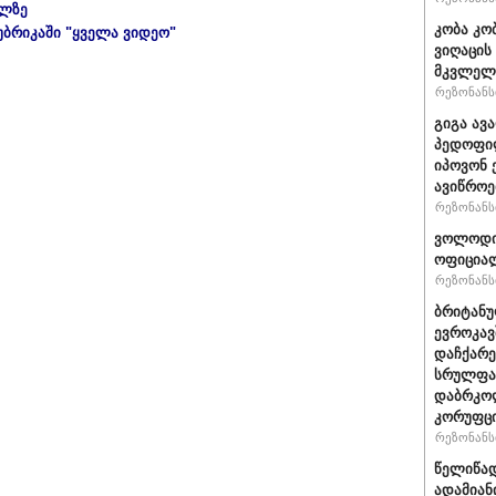
ულზე
კობა კო
უბრიკაში "ყველა ვიდეო"
ვიღაცის
მკვლელ
რეზონანსი
გიგა ავ
პედოფილ
იპოვონ 
ავიწროე
რეზონანსი
ვოლოდიმ
ოფიციალ
რეზონანსი
ბრიტანუ
ევროკავ
დაჩქარე
სრულფას
დაბრკოლ
კორუფცი
რეზონანსი
წელიწად
ადამიან