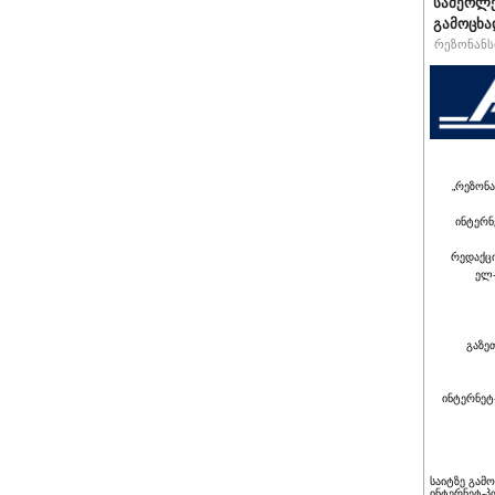
სამერლე
გამოცხ
რეზონანსი
„რეზონა
ინტერნ
რედაქც
ელ-
გაზე
ინტერნეტ
საიტზე გამ
ინტერნეტ-პ