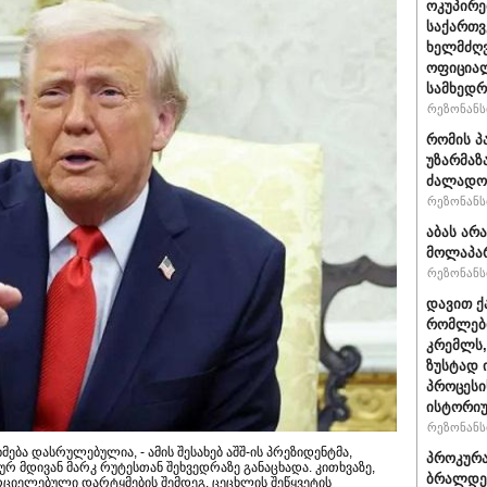
ოკუპირე
საქართ
ხელმძღვ
ოფიციალ
სამხედრ
რეზონანსი
რომის პ
უზარმაზ
ძალადო
რეზონანსი
აბას არ
მოლაპარ
რეზონანსი
დავით ქ
რომლები
კრემლს,
ზუსტად 
პროცესი
ისტორიუ
რეზონანსი
ება დასრულებულია, - ამის შესახებ აშშ-ის პრეზიდენტმა,
პროკურა
რ მდივან მარკ რუტესთან შეხვედრაზე განაცხადა. კითხვაზე,
ბრალდე
ორციელებული დარტყმების შემდეგ, ცეცხლის შეწყვეტის