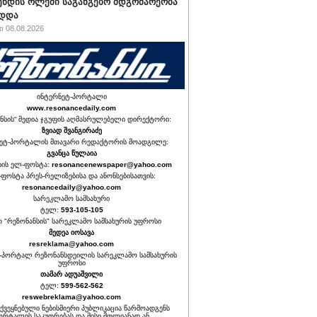
ნდის ოლქში საგანგებო მდგომარეობა
ადდა
 08.08.2026
ინტერნეტ-პორტალი
www.resonancedaily.com
ნსის“ მედია ჯგუფის აღმასრულებელი დირექტორი:
ზვიად შვანგირაძე
ეტ-პორტალის მთავარი რედაქტორის მოადგილე:
გვანცა წულაია
იის ელ-ფოსტა:
resonancenewspaper@yahoo.com
ფოსტა პრეს-რელიზებისა და ანონსებისათვის:
resonancedaily@yahoo.com
სარეკლამო სამსახური
ტელ:
593-105-105
თ "რეზონანსის" სარეკლამო სამსახურის უფროსი
მედეა იოსავა
resreklama@yahoo.com
-პორტალ რეზონანსდეილის სარეკლამო სამსახურის
უფროსი
თამარ ადუაშვილი
ტელ:
599-562-562
reswebreklama@yahoo.com
ოქვეყნებული ნებისმიერი პუბლიკაცია წარმოადგენს
ორტალის საკუთრებას და მისი მთლიანად ან