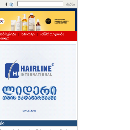
ძებნა
საზრებები
|
სპორტი
|
ჯანმრთელობა
|
ვიდეო
ები