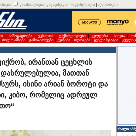
იზაცია
დამახსოვრება
|
დაგავიწყდა?
|
რეგისტრაცია
|
ხელმოწერა
სი
|
საზოგადოება
|
უცხოეთი
|
ტექნოლოგიები
|
კულტურა
|
სამება
|
მო
|
ბოლო ამბები
|
გამოკითხვები
|
ქვიზები
|
ბლოგები
|
ყველა სტატია
|
ყველა 
იქრობ, ირანთან ცეცხლის
ა დასრულებულია, მათთან
მსურს, ისინი არიან ბოროტი და
ბი, კიბო, რომელიც ადრეულ
ეთო“
ახალი ამბ