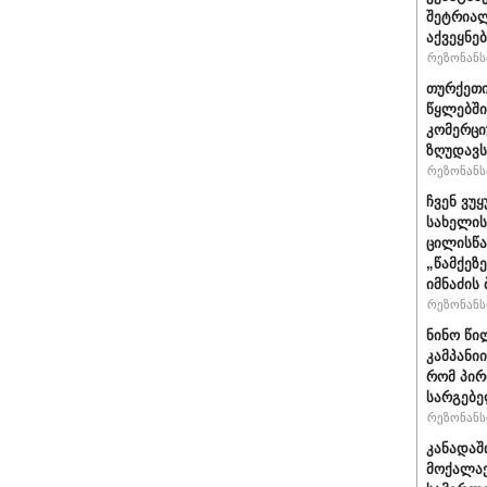
შეტრიალ
აქვეყნე
რეზონანსი
თურქეთი
წყლებში
კომერცი
ზღუდავს
რეზონანსი
ჩვენ ვუ
სახელის
ცილისწა
„წამქეზ
იმნაძის 
რეზონანსი
ნინო წი
კამპანი
რომ პირ
სარგებ
რეზონანსი
კანადაშ
მოქალაქ