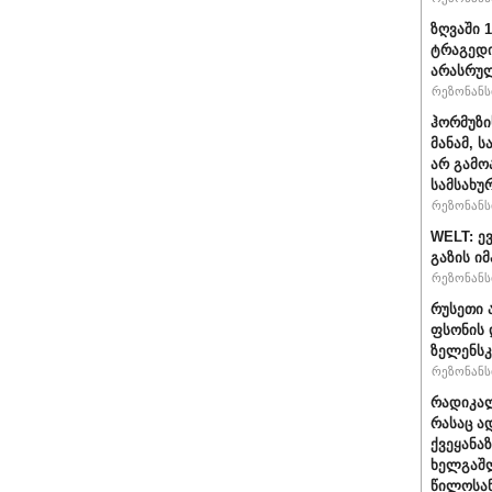
ზღვაში 
ტრაგედი
არასრუ
რეზონანსი
ჰორმუზი
მანამ, 
არ გამო
სამსახუ
რეზონანსი
WELT: ე
გაზის ი
რეზონანსი
რუსეთი 
ფსონის 
ზელენსკ
რეზონანსი
რადიკალ
რასაც ა
ქვეყანაზ
ხელგაშლ
წილოსა