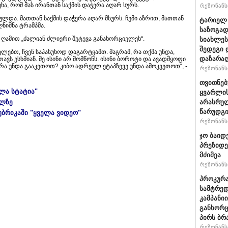
ხა, რომ მას ირანთან საქმის დაჭერა აღარ სურს.
რეზონანსი
რულდა. მათთან საქმის დაჭერა აღარ მსურს. ჩემი აზრით, მათთან
ტარიელ 
ნიშნა ტრამპმა.
საზოგად
ნ ღამით „ძალიან ძლიერი შეტევა განახორციელეს“.
სიახლეს
შედეგი 
ლებთ, ჩვენ საპასუხოდ დაგარტყამთ. მაგრამ, რა თქმა უნდა,
დაზარა
თავს ესხმიან. მე ისინი არ მომწონს. ისინი ბოროტი და ავადმყოფი
, რა უნდა გააკეთოთ? კიბო ადრეულ ეტაპზევე უნდა ამოკვეთოთ“, -
რეზონანსი
თვითნე
ელა სტატია"
ყვარლის
ულზე
არასრუ
წარუდგი
უბრიკაში "ყველა ვიდეო"
რეზონანსი
ჯო ბაიდ
პრეზიდე
მძიმეა
რეზონანსი
პროკურა
სამტრედ
კამპანი
განხორც
პირს ბრ
რეზონანსი