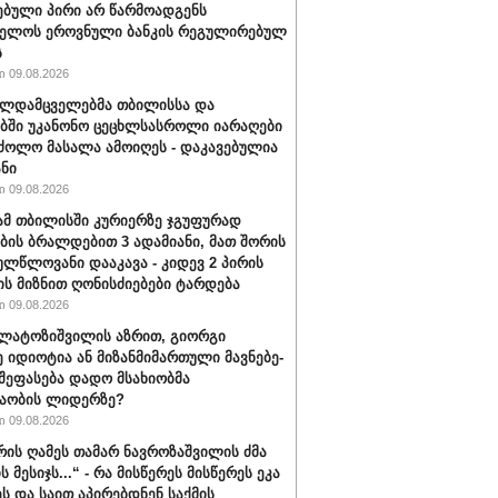
ებული პირი არ წარმოადგენს
ველოს ეროვნული ბანკის რეგულირებულ
ს
 09.08.2026
ალდამცველებმა თბილისსა და
ბში უკანონო ცეცხლსასროლი იარაღები
ძოლო მასალა ამოიღეს - დაკავებულია
ანი
 09.08.2026
მ თბილისში კურიერზე ჯგუფურად
ის ბრალდებით 3 ადამიანი, მათ შორის
ულწლოვანი დააკავა - კიდევ 2 პირის
ის მიზნით ღონისძიებები ტარდება
 09.08.2026
ალატოზიშვილის აზრით, გიორგი
იდიოტია ან მი­ზან­მი­მარ­თუ­ლი მავ­ნე­ბე­
 შეფასება დადო მსახიობმა
აობის ლიდერზე?
 09.08.2026
ვრის ღამეს თამარ ნავროზაშვილის ძმა
ს მესიჯს...“ - რა მისწერეს მისწერეს ეკა
ეს და საით აპირებდნენ საქმის