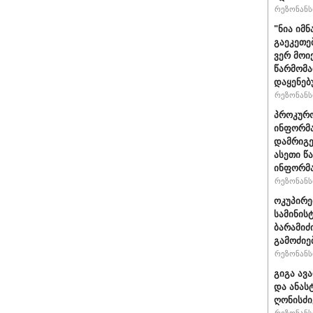
რეზონანსი
"ნია იმნ
გაეკეთე
ვერ მოი
წარმომა
დაყენებ
რეზონანსი
პროკურო
ინფორმა
დამრიგე
ასეთი წ
ინფორმა
რეზონანსი
ოკუპირე
სამინის
ბარამიძ
გამოძიე
რეზონანსი
გიგა ავ
და ანას
ღონისძი