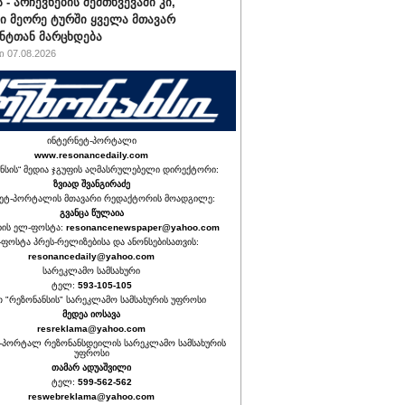
 - არჩევნების შემთხვევაში კი,
ი მეორე ტურში ყველა მთავარ
ნტთან მარცხდება
 07.08.2026
ინტერნეტ-პორტალი
www.resonancedaily.com
ნსის“ მედია ჯგუფის აღმასრულებელი დირექტორი:
ზვიად შვანგირაძე
ეტ-პორტალის მთავარი რედაქტორის მოადგილე:
გვანცა წულაია
იის ელ-ფოსტა:
resonancenewspaper@yahoo.com
ფოსტა პრეს-რელიზებისა და ანონსებისათვის:
resonancedaily@yahoo.com
სარეკლამო სამსახური
ტელ:
593-105-105
თ "რეზონანსის" სარეკლამო სამსახურის უფროსი
მედეა იოსავა
resreklama@yahoo.com
-პორტალ რეზონანსდეილის სარეკლამო სამსახურის
უფროსი
თამარ ადუაშვილი
ტელ:
599-562-562
reswebreklama@yahoo.com