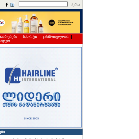
ძებნა
საზრებები
|
სპორტი
|
ჯანმრთელობა
|
ვიდეო
ები