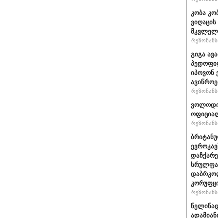
კობა კო
ვიღაცის
მკვლელ
რეზონანსი
გიგა ავ
პედოფილ
იპოვონ 
ავიწროე
რეზონანსი
ვოლოდიმ
ოფიციალ
რეზონანსი
ბრიტანუ
ევროკავ
დაჩქარე
სრულფას
დაბრკოლ
კორუფცი
რეზონანსი
წელიწად
ადამიან