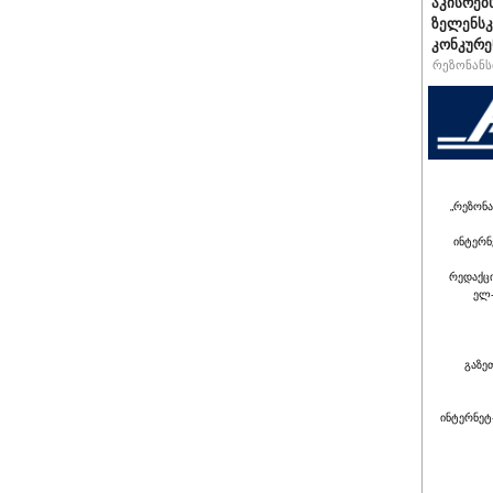
აკისრებს
ზელენსკ
კონკურე
რეზონანსი
„რეზონა
ინტერნ
რედაქც
ელ-
გაზე
ინტერნეტ