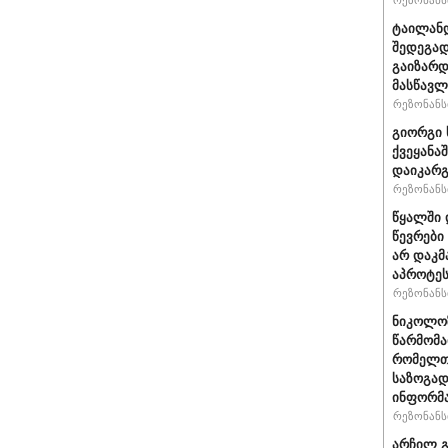
რეზონანსი
ტაილანდ
შედეგად
გაიზარდ
მასწავ
რეზონანსი
გიორგი 
ქვეყანა
დაიკარ
რეზონანსი
წყალში 
წევრები
არ დაკმ
აპროტეს
რეზონანსი
ნიკოლოზ
წარმომა
რომელთა
საზოგად
ინფორმა
რეზონანსი
არჩილ გ