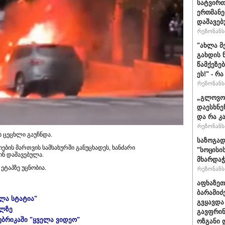
სატვირთ
ერთმანე
დაშავებ
რეზონანსი
"ახლა მ
გახდის 
წამქეზე
ეს!" - რ
რეზონანსი
„გლოვოს
დაესხნე
და რა კ
რეზონანსი
ს ცეცხლი გაუჩნდა.
საზოგად
ების მართვის სამსახურში განუცხადეს, ხანძარი
"სოცისი
ინ დაშავებულა.
მხარდაჭ
 ეტაპზე უცნობია.
რეზონანსი
აფხაზეთ
ბარამიძ
ელა სტატია"
გვყავდა
ულზე
გავფრინ
უბრიკაში "ყველა ვიდეო"
ოზგანი დ