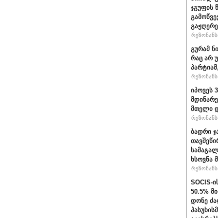
ჯგუფის 
გამოწვე
გაჟღერე
რეზონანსი
გურამ ნ
რაც არ 
პარტიამ
რეზონანსი
იპოვეს 
მდინარე
მთელი დ
რეზონანსი
ბადრი ჯ
თავშეწი
სამაგალ
ხსოვნა 
რეზონანსი
SOCIS-ი
50.5% მ
დონე ძა
პასუხის