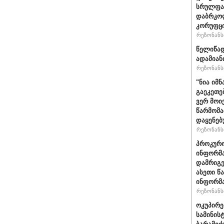
სრულფას
დაბრკოლ
კორუფცი
რეზონანსი
წელიწად
ადამიან
რეზონანსი
"ნია იმნ
გაეკეთე
ვერ მოი
წარმომა
დაყენებ
რეზონანსი
პროკურო
ინფორმა
დამრიგე
ასეთი წ
ინფორმა
რეზონანსი
ოკუპირე
სამინის