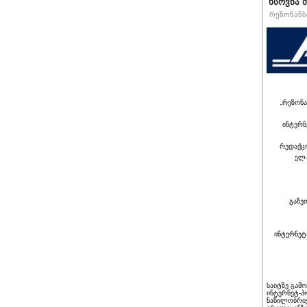
ხსოვნა 
რეზონანსი
„რეზონა
ინტერნ
რედაქც
ელ-
გაზე
ინტერნეტ
საიტზე გამ
ინტერნეტ-პ
ნაწილობრივ