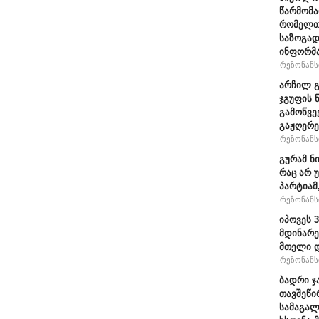
წარმომა
რომელთა
საზოგად
ინფორმა
რეზონანსი
არჩილ გ
ჯგუფის 
გამოწვე
გაჟღერე
რეზონანსი
გურამ ნ
რაც არ 
პარტიამ
რეზონანსი
იპოვეს 
მდინარე
მთელი დ
რეზონანსი
ბადრი ჯ
თავშეწი
სამაგალ