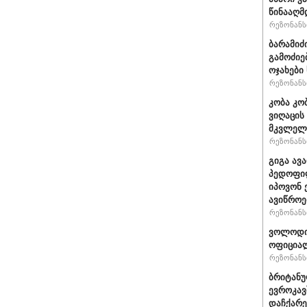
წინააღმ
რეზონანსი
ბარამიძ
გამოძიე
ოჯახები
რეზონანსი
კობა კო
ვიღაცის
მკვლელ
რეზონანსი
გიგა ავ
პედოფილ
იპოვონ 
ავიწროე
რეზონანსი
ვოლოდიმ
ოფიციალ
რეზონანსი
ბრიტანუ
ევროკავ
დაჩქარე