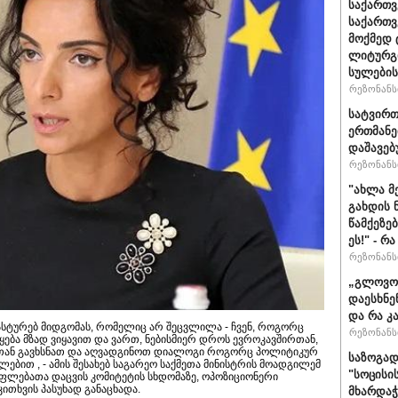
საქართვ
საქართ
მოქმედ 
ლიტურგი
სულების
რეზონანსი
სატვირთ
ერთმანე
დაშავებ
რეზონანსი
"ახლა მ
გახდის 
წამქეზე
ეს!" - რ
რეზონანსი
„გლოვოს
დაესხნე
და რა კ
ასტურებ მიდგომას, რომელიც არ შეცვლილა - ჩვენ, როგორც
რეზონანსი
ება მზად ვიყავით და ვართ, ნებისმიერ დროს ევროკავშირთან,
სთან გავხსნათ და აღვადგინოთ დიალოგი როგორც პოლიტიკურ
საზოგად
ლებით , - ამის შესახებ საგარეო საქმეთა მინისტრის მოადგილემ
"სოცისი
ფლებათა დაცვის კომიტეტის სხდომაზე, ოპოზიციონერი
ითხვის პასუხად განაცხადა.
მხარდაჭ