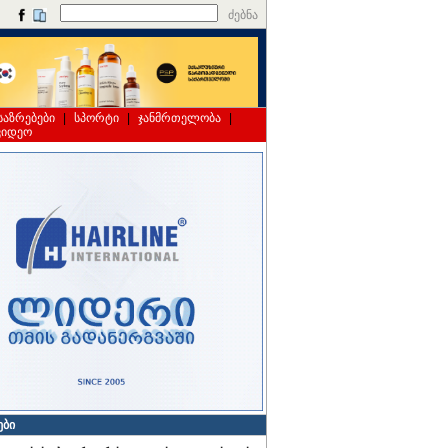
ძებნა
საზრებები
|
სპორტი
|
ჯანმრთელობა
|
ვიდეო
ები