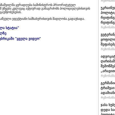
რეზონანსი
აზაშვილმა ყურადღება სამინისტროს პრიორიტეტულ
უკრაინუ
ომ უწყება კვლავაც აქტიურად განაგრძობს პოლიციელებისთვის
გაუმჯობესებას.
პოლიტი
რეიტინგ
გაწეული ეფექტიანი სამსახურისთვის მადლობა გადაუხადა.
რეიტინგშ
რეზონანსი
ელა სტატია"
ულზე
ვეტერან
უბრიკაში "ყველა ვიდეო"
ყოფილი 
შეფასებ
რეზონანსი
ადვოკატ
ღარიბაშ
შემოწმე
„არავით
რეზონანსი
გერმანი
ტრამვაი
ადამიან
რეზონანსი
ჯაბა ხუბ
დედა სა
პოლიტიკ