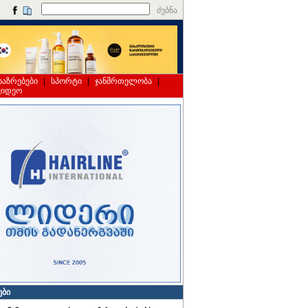
ძებნა
საზრებები
|
სპორტი
|
ჯანმრთელობა
|
ვიდეო
ები