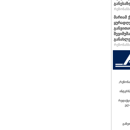
განესაზ
რეზონანსი
მარიამ 
ყურადღე
განვითა
შევიმუშ
განახლე
რეზონანსი
„რეზონა
ინტერნ
რედაქც
ელ-
გაზე