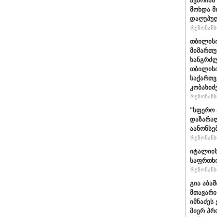
ავარიას
მოხდა მ
დაღუპუ
რეზონანსი
თბილისი
მიმართუ
ხანგრძლ
თბილისი
საქართვ
კობახიძ
რეზონანსი
"სფერო 
დაზარალ
აანონსე
რეზონანსი
იტალიის
საფრთხი
რეზონანსი
გია აბა
მთავარი
იმნაძეს 
მიერ პრ