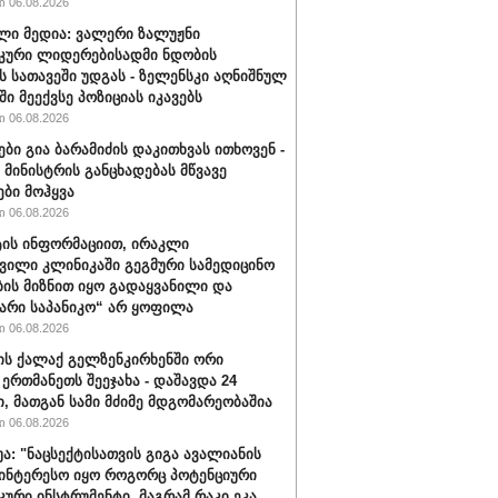
 06.08.2026
ლი მედია: ვალერი ზალუჟნი
კური ლიდერებისადმი ნდობის
ს სათავეში უდგას - ზელენსკი აღნიშნულ
ი მეექვსე პოზიციას იკავებს
 06.08.2026
ები გია ბარამიძის დაკითხვას ითხოვენ -
მინისტრის განცხადებას მწვავე
ები მოჰყვა
 06.08.2026
ის ინფორმაციით, ირაკლი
ვილი კლინიკაში გეგმური სამედიცინო
ბის მიზნით იყო გადაყვანილი და
არი საპანიკო“ არ ყოფილა
 06.08.2026
ის ქალაქ გელზენკირხენში ორი
 ერთმანეთს შეეჯახა - დაშავდა 24
ი, მათგან სამი მძიმე მდგომარეობაშია
 06.08.2026
უა: "ნაცსექტისათვის გიგა ავალიანის
ინტერესო იყო როგორც პოტენციური
ური ინსტრუმენტი, მაგრამ რაკი ეკა