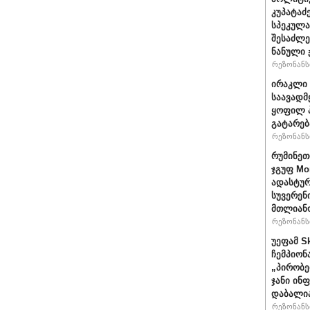
კუპატაძ
სპეკულა
შესაძლე
ნანული
რეზონანსი
ირაკლი 
საავადმ
ყოფილ პ
გატარებ
რეზონანსი
რუმინეთ
ჯგუფ Mo
ადასტურ
სუვერენ
მთლიანო
რეზონანსი
უეფამ S
ჩემპიონ
„პირობე
ჯანი ინ
დაბალი
რეზონანსი