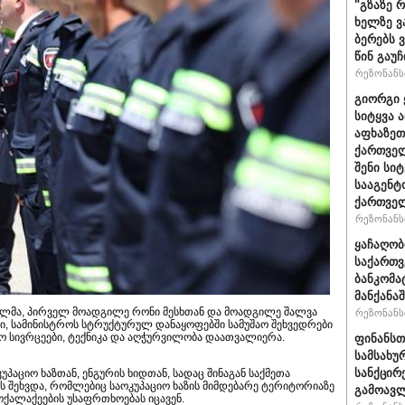
"გზაზე 
ხელზე ვ
ბერებს 
წინ გაუ
რეზონანსი
გიორგი 
სიტყვა 
აფხაზეთ
ქართველ
შენი სი
სააგენტ
ქართვე
რეზონანსი
ყაჩაღობ
საქართვ
ბანკომა
მანქანაშ
შვილმა, პირველ მოადგილე რონი მესხთან და მოადგილე შალვა
რეზონანსი
, სამინისტროს სტრუქტურულ დანაყოფებში სამუშაო შეხვედრები
ო სივრცეები, ტექნიკა და აღჭურვილობა დაათვალიერა.
ფინანსთ
სამსახუ
სანქცირ
უპაციო ხაზთან, ენგურის ხიდთან, სადაც შინაგან საქმეთა
ს შეხვდა, რომლებიც საოკუპაციო ხაზის მიმდებარე ტერიტორიაზე
გამოავლ
ოქალაქეების უსაფრთხოებას იცავენ.