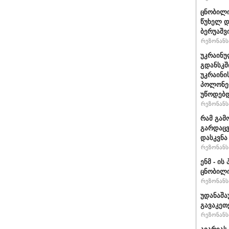
ცნობილი
წუხელ დ
ბერუაშვ
რეზონანსი
უკრაინუ
გდანსკშ
უკრაინი
პოლონე
უწოდებ
რეზონანსი
რამ გამ
გარდაცვ
დასკვნა
რეზონანსი
ენმ - ი
ცნობილ
რეზონანსი
უდანაშა
გავაკეთე
რეზონანსი