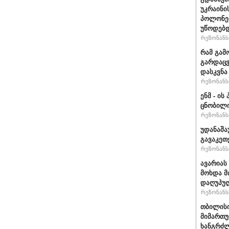
უკრაინი
პოლონე
უწოდებ
რეზონანსი
რამ გამ
გარდაცვ
დასკვნა
რეზონანსი
ენმ - ი
ცნობილ
რეზონანსი
უდანაშა
გავაკეთე
რეზონანსი
ავარიას
მოხდა მ
დაღუპუ
რეზონანსი
თბილისი
მიმართუ
ხანგრძლ