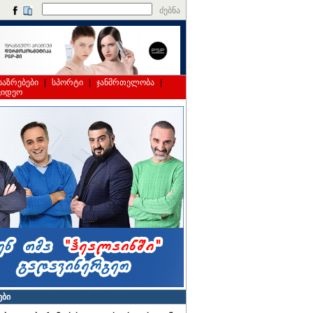
ძებნა
საზრებები
|
სპორტი
|
ჯანმრთელობა
|
ვიდეო
ები