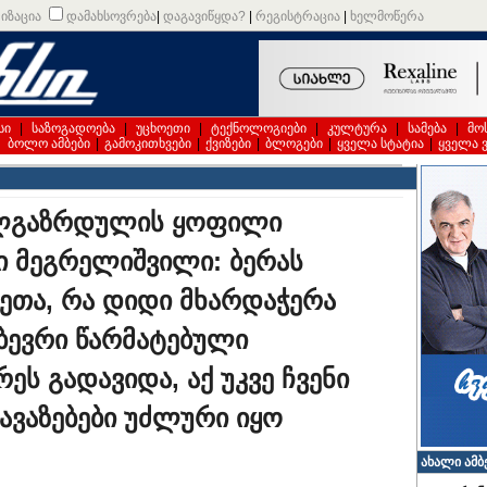
იზაცია
დამახსოვრება
|
დაგავიწყდა?
|
რეგისტრაცია
|
ხელმოწერა
სი
|
საზოგადოება
|
უცხოეთი
|
ტექნოლოგიები
|
კულტურა
|
სამება
|
მო
|
ბოლო ამბები
|
გამოკითხვები
|
ქვიზები
|
ბლოგები
|
ყველა სტატია
|
ყველა 
ალგაზრდულის ყოფილი
 მეგრელიშვილი: ბერას
ვეთა, რა დიდი მხარდაჭერა
 ბევრი წარმატებული
ეს გადავიდა, აქ უკვე ჩვენი
ვაზებები უძლური იყო
ახალი ამბ