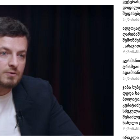
ვეტერან
ყოფილი 
შეფასებ
რეზონანსი
ადვოკატ
ღარიბაშ
შემოწმე
„არავით
რეზონანსი
გერმანი
ტრამვაი
ადამიან
რეზონანსი
ჯაბა ხუბ
დედა სა
პოლიტიკ
კუპატაძ
სპეკულა
შესაძლე
ნანული
რეზონანსი
ირაკლი 