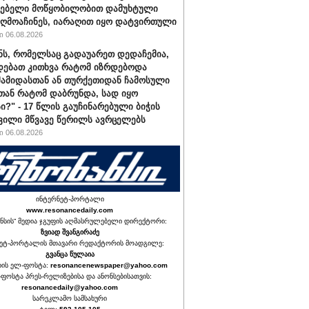
ქებელი მოწყობილობით დამუხტული
ღმოაჩინეს, იარაღით იყო დატვირთული
 06.08.2026
ნს, რომელსაც გადაუარეთ დედაჩემია,
დებათ კითხვა რატომ იზრდებოდა
მამიდასთან ან თურქეთიდან ჩამოსული
სთან რატომ დაბრუნდა, სად იყო
ი?" - 17 წლის გაუჩინარებული ბიჭის
ვილი მწვავე წერილს ავრცელებს
 06.08.2026
ინტერნეტ-პორტალი
www.resonancedaily.com
ნსის“ მედია ჯგუფის აღმასრულებელი დირექტორი:
ზვიად შვანგირაძე
ეტ-პორტალის მთავარი რედაქტორის მოადგილე:
გვანცა წულაია
იის ელ-ფოსტა:
resonancenewspaper@yahoo.com
ფოსტა პრეს-რელიზებისა და ანონსებისათვის:
resonancedaily@yahoo.com
სარეკლამო სამსახური