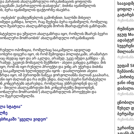
 და პარტიის ახალგაზრდული ორგანიზაციის ყოფილმა
საავადმ
ცემაში „საქართველოს დაბადება“, ბიძინა ივანიშვილის
ყოფილ პ
ს, ბერა ივანიშვილის ფაქტორზე ისაუბრა.
გატარებ
ოცნების“ დამფუძნებლის გამოჩენით, ხალხში მიხეილ
რეზონანსი
იმედი გაჩნდა, ხოლო, რაც შეეხება ბერა ივანიშვილს, რომელიც
როლი შეასრულა ახალგაზრდებს შორის მხარდაჭერის გაზრდაში.
რუმინეთ
რმატებული და უშუალო ახალგაზრდა იყო, რომლის მხარეს ბევრი
ჯგუფ Mo
ციონალური მოძრაობის“ ახალგაზრდული ორგანიზაციის
ადასტურ
სუვერენ
ტირებული ოპოზიცია, რომელსაც სააკაშვილი ადვილად
მთლიანო
ითოსური ფიგურა იყო, ის რომ შემოვიდა პოლიტიკაში, არამარტო
რეზონანსი
ც ისედაც იყო და არ აკლდა, არამედ, უკვე იმედი გაჩნდა - ეს,
ამედ, უკეთეს მომავალს შექმნისო - ასეთი განცდა გაჩნდა. მის
უეფამ S
იყო, რომ ის იყო რუსული პროექტი და ვინც არ უჭერდა ბიძინა
სევ სააკაშვილის ხელისუფლება იყოს - დაახლოებით ასეთი
ჩემპიონ
ზრდა იყო, იმ პერიოდში ნანუკა ჟორჟოლიანმა ძალიან გააპიარა,
„პირობე
ანი იყო ძალიან და რა თქმა უნდა, ძალიან ბევრი წარმატებული
ჯანი ინ
ინ კონცერტებს ატარებდა, რომელსაც ესწრებოდნენ და იქ
ს - მთელი ახალგაზრდები მის კონცერტებზე მიდიოდნენ,
დაბალი
აციონალური მოძრაობის“] ახალგაზრდულის პროექტები და
რეზონანსი
აკლი მეგრელიშვილმა.
ცნობილი
ელა სტატია"
წუხელ დ
ულზე
ბერუაშვ
უბრიკაში "ყველა ვიდეო"
რეზონანსი
უკრაინუ
გდანსკშ