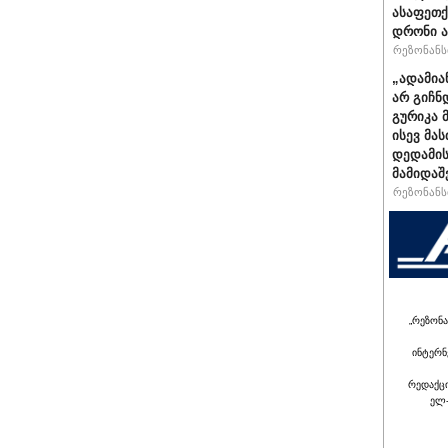
ასაფეთ
დრონი ა
რეზონანსი
„ადამია
არ გიჩნ
გურიკა 
ისევ მა
დედამის
მამიდაშ
რეზონანსი
„რეზონა
ინტერნ
რედაქც
ელ-