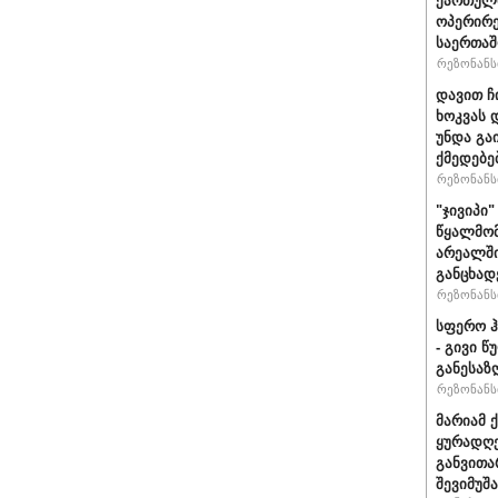
ქართული
ოპერირე
საერთა
რეზონანსი
დავით ჩ
ხოკვას 
უნდა გა
ქმედებე
რეზონანსი
"ჯივიპი
წყალმომ
არეალში
განცხად
რეზონანსი
სფერო ჰ
- გივი 
განესაზ
რეზონანსი
მარიამ 
ყურადღე
განვითა
შევიმუშ