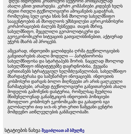
დღეს ინდოეთის კოსმოსური სექტორი პრინციპულად
ახალი გზით ვითარდება. კერძო კომპანიები კიდებენ ხელს
ისეთი რთული ტექნოლოგიური ამოცანების გადაჭრას,
რომლებიც სულ ცოტა ხნის წინ მხოლოდ სახელმწიფო
სააგენტოების ან მსოფლიოს უმსხვილესი აეროკოსმოსური
კორპორაციების ძალებს შესწევდა. თავის მხრივ,
სახელმწიფო, შეცვლილი გეოპოლიტიკური და
გეოეკონომიკური სიტუაციის გათვალისწინებით, აქტიურად
უჭერს მხარს ამ პროცესს.
ამგვარად, ინდოეთში ყალიბდება ღრმა ტექნოლოგიების
განვითარების ახალი მოდელი — პარტნიორობა
სახელმწიფოსა და სტარტაპებს შორის. ნაცვლად მხოლოდ
სახელმწიფო ინსტიტუტებზე დაყრდნობისა, ქვეყანა
აერთიანებს სტრატეგიულ ხელმძღვანელობას, სახელმწიფო
მხარდაჭერასა და სამეწარმეო ინოვაციებს. ინდოეთის
კოსმოსური დარგის ბოლო მიღწევები არ არის ცალკეული
წარმატებები, არამედ ტექნოლოგიური განვითარების ახალი
მოდელის გამოჩენის დასტურია, რომელსაც შეუძლია
მნიშვნელოვნად განამტკიცოს ინდოეთის პოზიციები
მსოფლიო კოსმოსურ ეკონომიკაში და გახადოს იგი
გლობალური deep tech-ის ერთ-ერთი წამყვანი ცენტრი
მომდევნო ათწლეულების განმავლობაში.
სტატიების ნახვა
შეგიძლიათ ამ ბმულზე