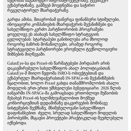
წვდომას საგამოცდო ინფრასტრუქტურაზე, ტექნიკურ
ექსპერტიზაზე, გამშვებ მოედნებსა და საჭირო
რეგულატორულ მხარდაჭერაზე.
გარდა ამისა, მთავრობამ დანერგა ფინანსური სტიმულები,
ინოვაციური კომპანიების მხარდაჭერის მექანიზმები და
სახელმწიფო-კერძო პარტნიორობის პროგრამები.
ყოველივე ეს ასახავს სახელმწიფო სტრატეგიის
ცვლილებას: სტარტაპები განიხილება არა მხოლოდ
როგორც ბაზრის მონაწილეები, არამედ როგორც
სტრატეგიული პარტნიორები ეროვნული ტექნოლოგიური
მიზნების მიღწევაში.
GalaxEye-სა და Pixxel-ის წარმატებები პირდაპირ არის
დაკავშირებული სახელმწიფოს ახალ პოლიტიკასთან.
GalaxEye-მ მიიღო წვდომა ISRO-ს ობიექტებთან და
ექსპერტულ მხარდაჭერასთან IN-SPACe-ის მექანიზმების
წყალობით, ხოლო Pixxel გახდა თანამშრომლობის ახალი
მოდელის ერთ-ერთი უმსხვილესი ბენეფიციარი. 2026 წლის
იანვარში IN-SPACe-მა გამოაცხადა ერთობლივი მუშაობის
შესახებ Pixxel-ის ხელმძღვანელობით მოქმედ
კონსორციუმთან დედამიწაზე დაკვირვების მოწინავე
სისტემების შექმნაზე, მნიშვნელოვანი სახელმწიფო
დაფინანსებით. ძველი, სრულად სახელმწიფო მოდელის
პირობებში, მსგავსი პროექტები პრაქტიკულად შეუძლებელი
იქნებოდა.