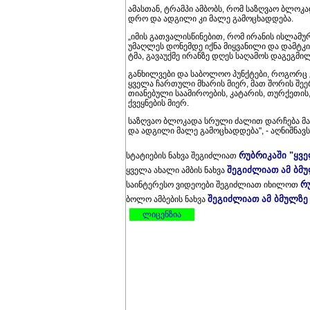
ამას­თან, ტრამ­პი ამ­ბობს, რომ სა­ზღვაო ბლო­კა­
დრო და ად­გი­ლი კი მალე გა­მო­ცხად­დე­ბა.
„იმის გათ­ვა­ლის­წი­ნე­ბით, რომ ირა­ნის ის­ლა­მურ
უმაღ­ლეს დო­ნემ­დე იქნა მიყ­ვა­ნი­ლი და დამ­ტკი­
ტმა, გა­ვა­უქ­მე ირან­ზე დღეს სა­ღა­მოს და­გეგ­მი
გან­ხილ­ვე­ბი და სა­ბო­ლოო პუნ­ქტე­ბი, რო­გორც კ
ყვე­ლა ჩარ­თუ­ლი მხა­რის მიერ, მათ შო­რის შე­ერ­
თი­ა­ნე­ბუ­ლი სა­ა­მი­რო­ე­ბის, კა­ტა­რის, თურ­ქე­თის,
ქვეყ­ნე­ბის მიერ.
სა­ზღვაო ბლო­კა­და სრუ­ლი ძა­ლით დარ­ჩე­ბა მა­
და ად­გი­ლი მალე გა­მო­ცხად­დე­ბა", - აღ­ნიშ­ნავს
რუბრიკაში "ყვ
სტატიების ნახვა შეგიძლიათ
შეგიძლიათ ამ ბმ
ყველა ახალი ამბის ნახვა
რ
საინტერესო ვიდეოები შეგიძლიათ იხილოთ
შეგიძლიათ ამ ბმულზე
ბოლო ამბების ნახვა
ლიცენზია