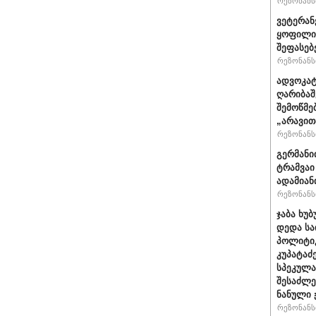
რეზონანსი
ვეტერან
ყოფილი 
შეფასებ
რეზონანსი
ადვოკატ
ღარიბაშ
შემოწმე
„არავით
რეზონანსი
გერმანი
ტრამვაი
ადამიან
რეზონანსი
ჯაბა ხუბ
დედა სა
პოლიტიკ
კუპატაძ
სპეკულა
შესაძლე
ნანული
რეზონანსი