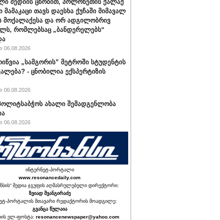
ლი მედიის ცნობით, პოლონეთის ქალაქ
ი მამაკაცი თავს დაესხა ქუჩაში მიმავალ
ს მოქალაქესა და ორ ადგილობრივ
ლს, რომლებსაც „ბანდერელებს“
და
 06.08.2026
ოიწვია „სამგორის” მეტროში სტუდენტის
ალება? - ცნობილია ექსპერტიზის
 06.08.2026
ს პოლიტსაბჭოს ახალი შემადგენლობა
ია
 06.08.2026
ინტერნეტ-პორტალი
www.resonancedaily.com
ნსის“ მედია ჯგუფის აღმასრულებელი დირექტორი:
ზვიად შვანგირაძე
ეტ-პორტალის მთავარი რედაქტორის მოადგილე:
გვანცა წულაია
იის ელ-ფოსტა:
resonancenewspaper@yahoo.com