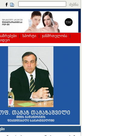
ძებნა
საზრებები
|
სპორტი
|
ჯანმრთელობა
|
ვიდეო
ები