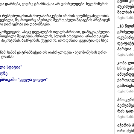
გუშინ კ
და დარ­ჩე­ბა, ვიდ­რე ტრან­ზაქ­ცია არ დას­რულ­დე­ბა, ხელ­მო­წე­რის
აუცილებ
მალხაზ 
 რეს­პუბ­ლი­კას­თან მო­ლა­პა­რა­კე­ბე­ბი ირა­ნის ხელ­მძღვა­ნე­ლო­ბის
რეზონანსი
ცე­ბუ­ლი, მე, რო­გორც ამე­რი­კის შე­ერ­თე­ბუ­ლი შტა­ტე­ბის პრე­ზი­დენ­
­ლი დარ­ტყმე­ბი და და­ბომბვე­ბი.
„18 წლი
გრძელდ
ონ­ცეფ­ცი­ის, ასე­ვე დე­ტა­ლე­ბის თვალ­საზ­რი­სით, დამ­ტკი­ცე­ბუ­ლია
თე­ბუ­ლი შტა­ტე­ბის, ის­რა­ე­ლის, სა­უ­დის არა­ბე­თის, არაბ­თა გა­ერ­
ოკუპირე
 პა­კის­ტა­ნის, ბაჰ­რე­ი­ნის, ქუ­ვე­ი­თის, იორ­და­ნი­ის, ეგ­ვიპ­ტის და სხვა
დე-ფაქტ
პარტია 
ნამ, სა­ნამ ეს ტრან­ზაქ­ცია არ დას­რულ­დე­ბა - ხელ­მო­წე­რის დრო
რეზონანსი
 ტრამ­პი.
კობა ლი
ელა სტატია"
ხნის გა
ულზე
აბსურდუ
უბრიკაში "ყველა ვიდეო"
ქართველ
გამოაცხ
რეზონანსი
პროკურა
ბერუაშვ
რას გად
რეზონანსი
აჭარის 
ორი ძებ