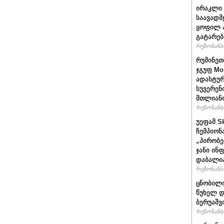
ირაკლი 
საავადმ
ყოფილ პ
გატარებ
რეზონანსი
რუმინეთ
ჯგუფ Mo
ადასტურ
სუვერენ
მთლიანო
რეზონანსი
უეფამ S
ჩემპიონ
„პირობე
ჯანი ინ
დაბალი
რეზონანსი
ცნობილი
წუხელ დ
ბერუაშვ
რეზონანსი