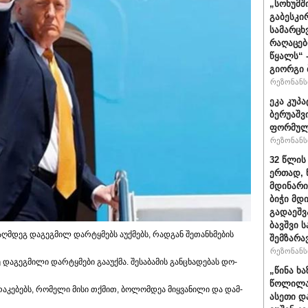
„სოხუმშ
გაბესკი
სამარცხ
რაღაცებ
წყალს“ 
გიორგი 
რეზონანსი
ეკა კუპა
ბერუაშვ
ფორმულ
რეზონანსი
32 წლის
ერთად, 
მდინარი
ბიჭი მდ
გადაეშვ
ბავშვი 
ღმდეგ დაგეგმილ დარტყმებს აუქმებს, რადგან შეთანხმების
შემზარა
რეზონანსი
გეგ­მი­ლი დარ­ტყმე­ბი გა­ა­უქ­მა. შე­სა­ბა­მის გან­ცხა­დე­ბას დო­
„წინა ხ
წოლილა 
­რა­კე­ბებს, რო­მე­ლი მისი თქმით, ბო­ლომ­დეა მიყ­ვა­ნი­ლი და დამ­
ასეთი დ