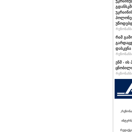
უკრაინუ
გდანსკშ
უკრაინი
პოლონე
უწოდებ
რეზონანსი
რამ გამ
გარდაცვ
დასკვნა
რეზონანსი
ენმ - ი
ცნობილ
რეზონანსი
„რეზონა
ინტერნ
რედაქც