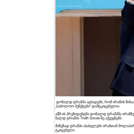
დონალდ ტრამპი აცხადებს, რომ ირანის წინაა
„საბოლოო პუნქტები" დამტკიცებულია
აშშ-ის პრე­ზი­დენ­ტმა დო­ნალდ ტრამპმა ირან­ზე და­
ნალდ ტრამ­პი Truth Social-ზე აქ­ვეყ­ნებს.
მი­ზე­ზად ტრამ­პი ასა­ხე­ლებს ირან­თან მო­ლა­პა
ტკი­ცე­ბუ­ლი.