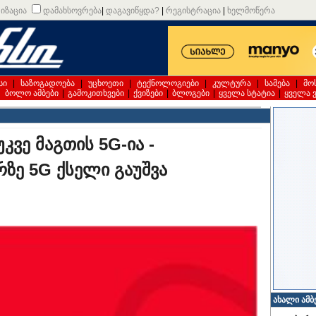
იზაცია
დამახსოვრება
|
დაგავიწყდა?
|
რეგისტრაცია
|
ხელმოწერა
სი
|
საზოგადოება
|
უცხოეთი
|
ტექნოლოგიები
|
კულტურა
|
სამება
|
მო
|
ბოლო ამბები
|
გამოკითხვები
|
ქვიზები
|
ბლოგები
|
ყველა სტატია
|
ყველა 
უკვე მაგთის 5G-ია -
რზე 5G ქსელი გაუშვა
ახალი ამბ