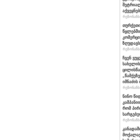
შეტრიალ
აქვეყნე
რეზონანსი
თურქეთი
წყლებში
კომერცი
ზღუდავს
რეზონანსი
ჩვენ ვუ
სახელის
ცილისწა
„წამქეზ
იმნაძის 
რეზონანსი
ნინო წი
კამპანი
რომ პირ
სარგებ
რეზონანსი
კანადაშ
მოქალაქ