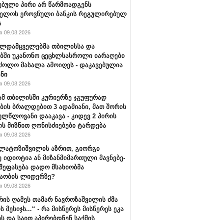
ებული პირი არ წარმოადგენს
ველოს ეროვნული ბანკის რეგულირებულ
ს
 09.08.2026
ალდამცველებმა თბილისსა და
ბში უკანონო ცეცხლსასროლი იარაღები
ძოლო მასალა ამოიღეს - დაკავებულია
ანი
 09.08.2026
მ თბილისში კურიერზე ჯგუფურად
ის ბრალდებით 3 ადამიანი, მათ შორის
ულწლოვანი დააკავა - კიდევ 2 პირის
ის მიზნით ღონისძიებები ტარდება
 09.08.2026
ალატოზიშვილის აზრით, გიორგი
იდიოტია ან მი­ზან­მი­მარ­თუ­ლი მავ­ნე­ბე­
 შეფასება დადო მსახიობმა
აობის ლიდერზე?
 09.08.2026
ვრის ღამეს თამარ ნავროზაშვილის ძმა
ს მესიჯს...“ - რა მისწერეს მისწერეს ეკა
ეს და საით აპირებდნენ საქმის