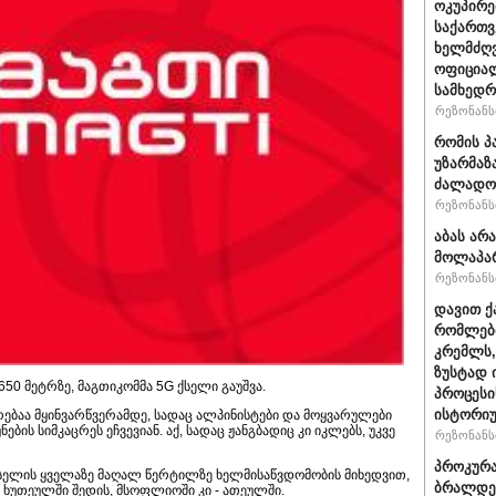
ოკუპირე
საქართ
ხელმძღვ
ოფიციალ
სამხედრ
რეზონანსი
რომის პ
უზარმაზ
ძალადო
რეზონანსი
აბას არ
მოლაპარ
რეზონანსი
დავით ქ
რომლები
კრემლს,
ზუსტად 
0 მეტრზე, მაგთიკომმა 5G ქსელი გაუშვა.
პროცესი
ისტორიუ
რებაა მყინვარწვერამდე, სადაც ალპინისტები და მოყვარულები
ების სიმკაცრეს ეჩვევიან. აქ, სადაც ჟანგბადიც კი იკლებს, უკვე
რეზონანსი
პროკურა
სელის ყველაზე მაღალ წერტილზე ხელმისაწვდომობის მიხედვით,
ბრალდე
 ხუთეულში შედის, მსოფლიოში კი - ათეულში.