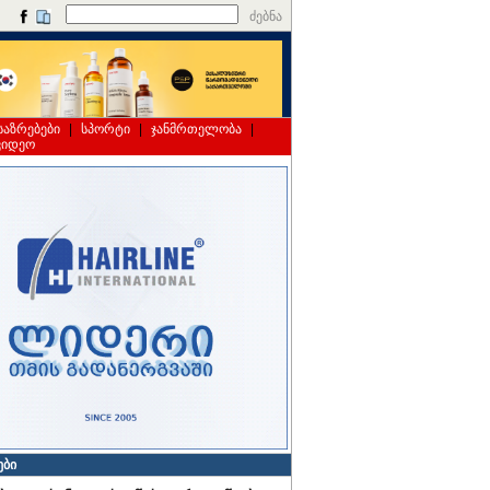
ძებნა
საზრებები
|
სპორტი
|
ჯანმრთელობა
|
ვიდეო
ები