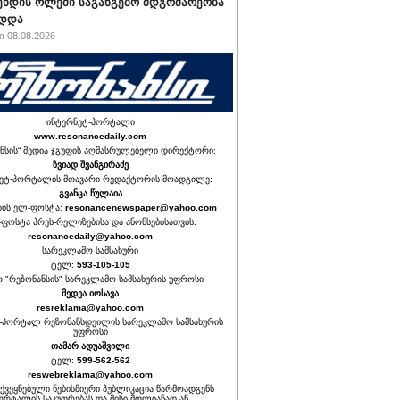
ნდის ოლქში საგანგებო მდგომარეობა
ადდა
 08.08.2026
ინტერნეტ-პორტალი
www.resonancedaily.com
ნსის“ მედია ჯგუფის აღმასრულებელი დირექტორი:
ზვიად შვანგირაძე
ეტ-პორტალის მთავარი რედაქტორის მოადგილე:
გვანცა წულაია
იის ელ-ფოსტა:
resonancenewspaper@yahoo.com
ფოსტა პრეს-რელიზებისა და ანონსებისათვის:
resonancedaily@yahoo.com
სარეკლამო სამსახური
ტელ:
593-105-105
თ "რეზონანსის" სარეკლამო სამსახურის უფროსი
მედეა იოსავა
resreklama@yahoo.com
-პორტალ რეზონანსდეილის სარეკლამო სამსახურის
უფროსი
თამარ ადუაშვილი
ტელ:
599-562-562
reswebreklama@yahoo.com
ოქვეყნებული ნებისმიერი პუბლიკაცია წარმოადგენს
ორტალის საკუთრებას და მისი მთლიანად ან