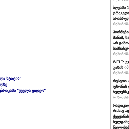
ზღვაში 
ტრაგედი
არასრუ
რეზონანსი
ჰორმუზი
მანამ, 
არ გამო
სამსახუ
რეზონანსი
WELT: ე
გაზის ი
რეზონანსი
ელა სტატია"
რუსეთი 
ულზე
ფსონის 
უბრიკაში "ყველა ვიდეო"
ზელენსკ
რეზონანსი
რადიკალ
რასაც ა
ქვეყანაზ
ხელგაშლ
წილოსა