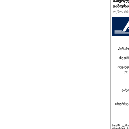
სამერლე
გამოცხ
რეზონანსი
„რეზონა
ინტერნ
რედაქც
ელ-
გაზე
ინტერნეტ
საიტზე გამ
ინტერნეტ-პ