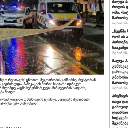
შალვა პ
როდის დ
ომი, რა
მარიონე
რეზონანსი
„ჩვენმა
რომ ის 
პიროვნე
სააკაშვ
რეზონანსი
შალვა პ
განსხვა
ჯარისკა
გმირობა
ინფო რუსთავის" ცნობით, მეგობრობის გამზირზე, რესტორან
მარიონე
ში გაგრძელდა. მამაკაცებს შორის საუბარი ფიზიკურ
 წლამდე კაცმა სუპერმარკეტის წინ ბეტონის საფარს,
რეზონანსი
ბა მიიღო.
პრემიერ
 სამედიცინო დახმარების ეკიპაჟი. პაციენტს შესაბამისი
თავი და
დარჩენა ვერ მოხერხდა.
გამოვიდ
დაიბრალ
სიტყვებ
შეგინებ