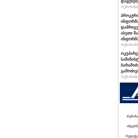
დაყენებ
რეზონანსი
პროკურო
ინფორმა
დამრიგე
ასეთი წ
ინფორმა
რეზონანსი
ოკუპირე
სამინის
ბარამიძ
გამოძიე
რეზონანსი
„რეზონა
ინტერნ
რედაქც