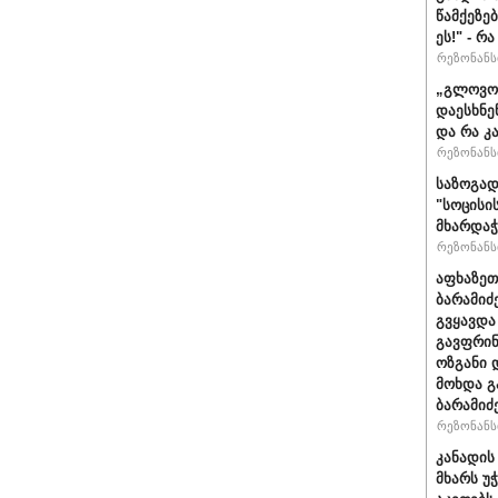
წამქეზე
ეს!" - რ
რეზონანსი
„გლოვოს
დაესხნე
და რა კ
რეზონანსი
საზოგად
"სოცისი
მხარდაჭ
რეზონანსი
აფხაზეთ
ბარამიძ
გვყავდა
გავფრინ
ოზგანი დ
მოხდა გ
ბარამიძ
რეზონანსი
კანადის
მხარს უ