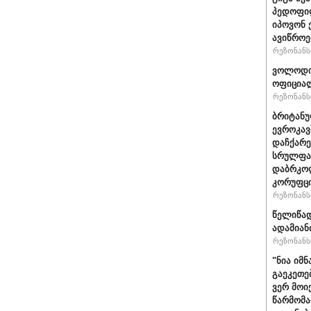
პედოფილ
იპოვონ 
ავიწროე
რეზონანსი
ვოლოდიმ
ოფიციალ
რეზონანსი
ბრიტანუ
ევროკავ
დაჩქარე
სრულფას
დაბრკოლ
კორუფცი
რეზონანსი
წელიწად
ადამიან
რეზონანსი
"ნია იმნ
გაეკეთე
ვერ მოი
წარმომა