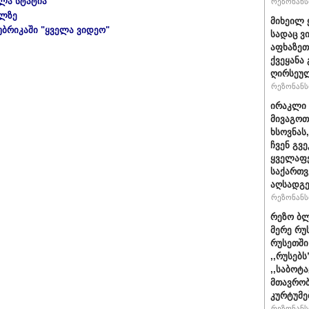
ელა სტატია"
რეზონანსი
ულზე
მიხეილ 
უბრიკაში "ყველა ვიდეო"
სადაც ვ
აფხაზეთ
ქვეყანა
ღირსეულ
რეზონანსი
ირაკლი 
მივაგოთ
ხსოვნას
ჩვენ გვე
ყველაფე
საქართ
აღსადგ
რეზონანსი
რეზო ბლ
მერე რუ
რუსეთში
,,რუსებ
,,საბოტ
მთავრობ
კურტუმე
რეზონანსი