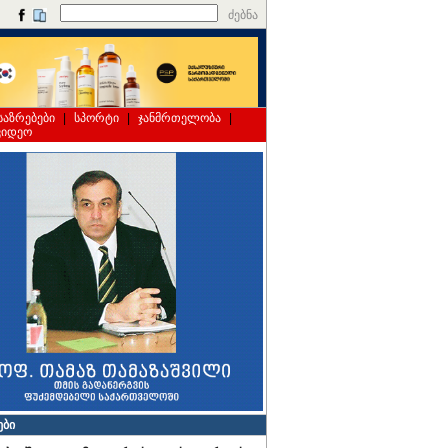
ძებნა
საზრებები
|
სპორტი
|
ჯანმრთელობა
|
ვიდეო
ები