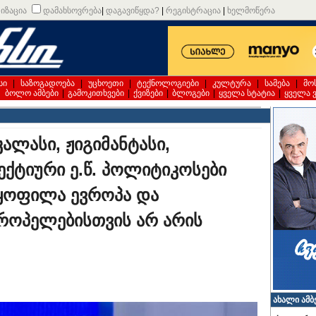
იზაცია
დამახსოვრება
|
დაგავიწყდა?
|
რეგისტრაცია
|
ხელმოწერა
სი
|
საზოგადოება
|
უცხოეთი
|
ტექნოლოგიები
|
კულტურა
|
სამება
|
მო
|
ბოლო ამბები
|
გამოკითხვები
|
ქვიზები
|
ბლოგები
|
ყველა სტატია
|
ყველა 
ალასი, ჟიგიმანტასი,
ლექტიური ე.წ. პოლიტიკოსები
ყოფილა ევროპა და
ვროპელებისთვის არ არის
ახალი ამბ