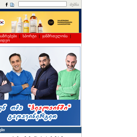
ძებნა
საზრებები
|
სპორტი
|
ჯანმრთელობა
|
ვიდეო
ები