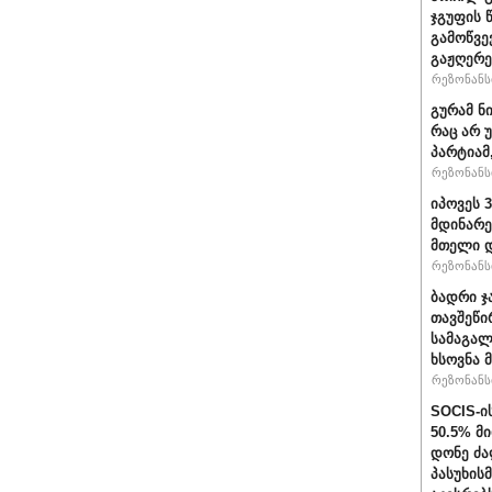
ჯგუფის 
გამოწვე
გაჟღერე
რეზონანსი
გურამ ნ
რაც არ 
პარტიამ
რეზონანსი
იპოვეს 
მდინარე
მთელი დ
რეზონანსი
ბადრი ჯ
თავშეწი
სამაგალ
ხსოვნა 
რეზონანსი
SOCIS-ი
50.5% მ
დონე ძა
პასუხის