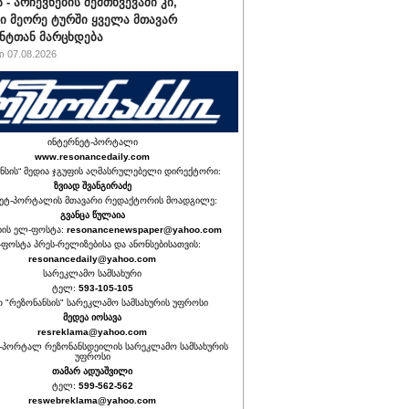
 - არჩევნების შემთხვევაში კი,
ი მეორე ტურში ყველა მთავარ
ნტთან მარცხდება
 07.08.2026
ინტერნეტ-პორტალი
www.resonancedaily.com
ნსის“ მედია ჯგუფის აღმასრულებელი დირექტორი:
ზვიად შვანგირაძე
ეტ-პორტალის მთავარი რედაქტორის მოადგილე:
გვანცა წულაია
იის ელ-ფოსტა:
resonancenewspaper@yahoo.com
ფოსტა პრეს-რელიზებისა და ანონსებისათვის:
resonancedaily@yahoo.com
სარეკლამო სამსახური
ტელ:
593-105-105
თ "რეზონანსის" სარეკლამო სამსახურის უფროსი
მედეა იოსავა
resreklama@yahoo.com
-პორტალ რეზონანსდეილის სარეკლამო სამსახურის
უფროსი
თამარ ადუაშვილი
ტელ:
599-562-562
reswebreklama@yahoo.com