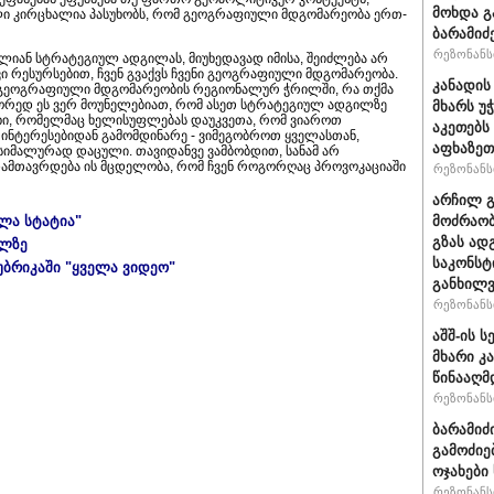
მოხდა გ
ლი კირცხალია პასუხობს, რომ გეოგრაფიული მდგომარეობა ერთ-
ბარამიძ
რეზონანსი
ლიან სტრატეგიულ ადგილას, მიუხედავად იმისა, შეიძლება არ
 რესურსებით, ჩვენ გვაქვს ჩვენი გეოგრაფიული მდგომარეობა.
კანადის
მ გეოგრაფიული მდგომარეობის რეგიონალურ ჭრილში, რა თქმა
სწორედ ეს ვერ მოუნელებიათ, რომ ასეთ სტრატეგიულ ადგილზე
მხარს უ
ი, რომელმაც ხელისუფლებას დაუკვეთა, რომ ვიაროთ
აკეთებს
 ინტერესებიდან გამომდინარე - ვიმეგობროთ ყველასთან,
აფხაზეთ
მაქსიმალურად დაცული. თავიდანვე ვამბობდით, სანამ არ
დამთავრდება ის მცდელობა, რომ ჩვენ როგორღაც პროვოკაციაში
რეზონანსი
არჩილ 
ელა სტატია"
მოძრაობ
გზას ად
ულზე
საკონსტ
უბრიკაში "ყველა ვიდეო"
განხილ
რეზონანსი
აშშ-ის 
მხარი კ
წინააღმ
რეზონანსი
ბარამიძ
გამოძიე
ოჯახები
რეზონანსი