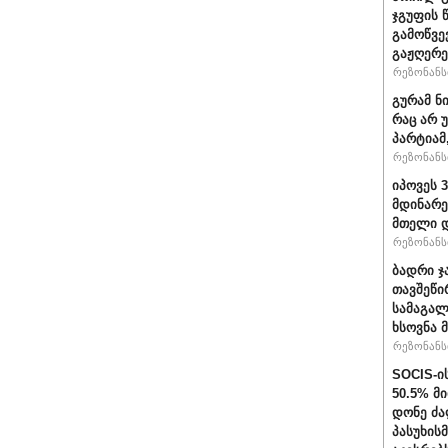
ჯგუფის 
გამოწვე
გაჟღერე
რეზონანსი
გურამ ნ
რაც არ 
პარტიამ
რეზონანსი
იპოვეს 
მდინარე
მთელი დ
რეზონანსი
ბადრი ჯ
თავშეწი
სამაგალ
ხსოვნა 
რეზონანსი
SOCIS-ი
50.5% მ
დონე ძა
პასუხის