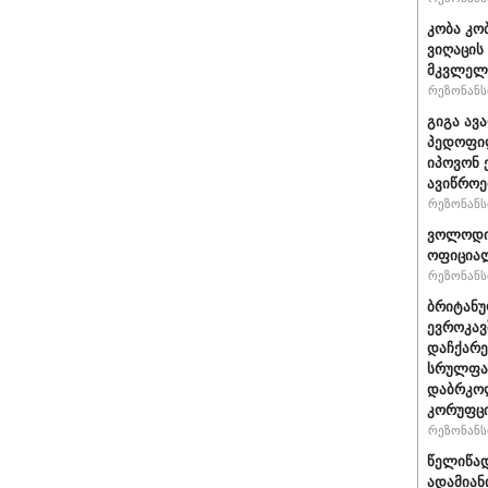
კობა კო
ვიღაცის
მკვლელ
რეზონანსი
გიგა ავ
პედოფილ
იპოვონ 
ავიწროე
რეზონანსი
ვოლოდიმ
ოფიციალ
რეზონანსი
ბრიტანუ
ევროკავ
დაჩქარე
სრულფას
დაბრკოლ
კორუფცი
რეზონანსი
წელიწად
ადამიან