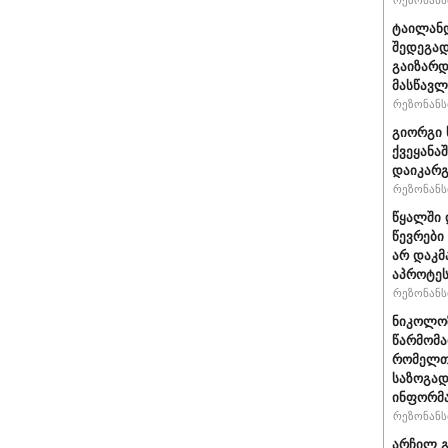
რეზონანსი
ტაილანდ
შედეგად
გაიზარდ
მასწავ
რეზონანსი
გიორგი 
ქვეყანა
დაიკარ
რეზონანსი
წყალში 
წევრები
არ დაკმ
აპროტეს
რეზონანსი
ნიკოლოზ
წარმომა
რომელთა
საზოგად
ინფორმა
რეზონანსი
არჩილ გ