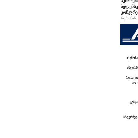
აკისრებს
ზელენსკ
კონკურე
რეზონანსი
„რეზონა
ინტერნ
რედაქც
ელ-
გაზე
ინტერნეტ