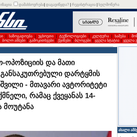
იზაცია
დამახსოვრება
|
დაგავიწყდა?
|
რეგისტრაცია
|
ხელმოწერა
სი
|
საზოგადოება
|
უცხოეთი
|
ტექნოლოგიები
|
კულტურა
|
სამება
|
მო
|
ბოლო ამბები
|
გამოკითხვები
|
ქვიზები
|
ბლოგები
|
ყველა სტატია
|
ყველა 
ო-ოპოზიციის და მათი
 განსაკუთრებული დარტყმის
ნიშვილი - მთავარი ავტორიტეტი
მნელი, რამაც ქვეყანას 14-
 მოუტანა
ახალი ამბ