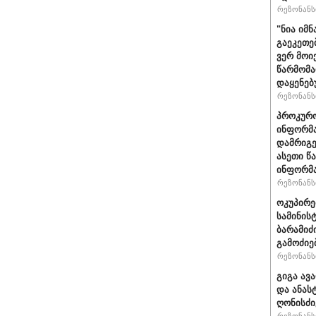
რეზონანსი
"ნია იმნ
გაეკეთე
ვერ მოი
წარმომა
დაყენებ
რეზონანსი
პროკურო
ინფორმა
დამრიგე
ასეთი წ
ინფორმა
რეზონანსი
ოკუპირე
სამინის
ბარამიძ
გამოძიე
რეზონანსი
გიგა ავ
და ანას
ღონისძი