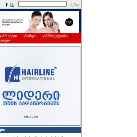
ძებნა
საზრებები
|
სპორტი
|
ჯანმრთელობა
|
ვიდეო
ები