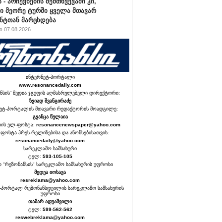
 - არჩევნების შემთხვევაში კი,
ი მეორე ტურში ყველა მთავარ
ნტთან მარცხდება
 07.08.2026
ინტერნეტ-პორტალი
www.resonancedaily.com
ნსის“ მედია ჯგუფის აღმასრულებელი დირექტორი:
ზვიად შვანგირაძე
ეტ-პორტალის მთავარი რედაქტორის მოადგილე:
გვანცა წულაია
იის ელ-ფოსტა:
resonancenewspaper@yahoo.com
ფოსტა პრეს-რელიზებისა და ანონსებისათვის:
resonancedaily@yahoo.com
სარეკლამო სამსახური
ტელ:
593-105-105
თ "რეზონანსის" სარეკლამო სამსახურის უფროსი
მედეა იოსავა
resreklama@yahoo.com
-პორტალ რეზონანსდეილის სარეკლამო სამსახურის
უფროსი
თამარ ადუაშვილი
ტელ:
599-562-562
reswebreklama@yahoo.com