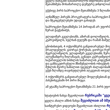
ყველა მათგანი სასამართლოს სხდომათა დარ
შეთანხმება მოსამართლე დემეტრე ჯინჯოლიამ
ექვსივე პირს საპროცესო შეთანხმება 3 წლია
აღნიშნულ პირებს პროკურატურა საპროცესო შე
და მტკიცებულებები უდავო გახადეს.
საპროცესო შეთანხმება 14 პირიდან არ უფორ
ზურაბ ჭავჭანიძეს,
ვლადიმერ გველესიანს, ამირან დოლიშვილს, 
კუპრეიშვილს, სულხან ტუღუშს და რამაზ მამულ
ცნობისთვის, 4 ოქტომბერს განვითარებულ მო
ბრალდებულს: გიორგი ქორქიას, გიორგი რურუას
მეგრელიშვილს, ვლადიმერ გველესიანს, ზურაბ
ალექსანდრე ჩილაჩავას, გენადი კუპრეიშვილს
საქართველოს სისხლის სამართლის კოდექსის 1
და განსაკუთრებული მნიშვნელობის ობიექტის
მუხლის მეორე ნაწილით (ჯგუფურ ძალადობაში
ექვს წლამდე თავისუფლების აღკვეთას ითვალ
4 ოქტომბერს განვითარებულ მოვლენებთან დ
პასუხისგებაში 64 პირი მიეცა.
ამ ეტაპზე საპროცესო შეთანხმება 21 პირს უფ
რუბრიკაში "ყვ
სტატიების ნახვა შეგიძლიათ
შეგიძლიათ ამ ბმ
ყველა ახალი ამბის ნახვა
რ
საინტერესო ვიდეოები შეგიძლიათ იხილოთ