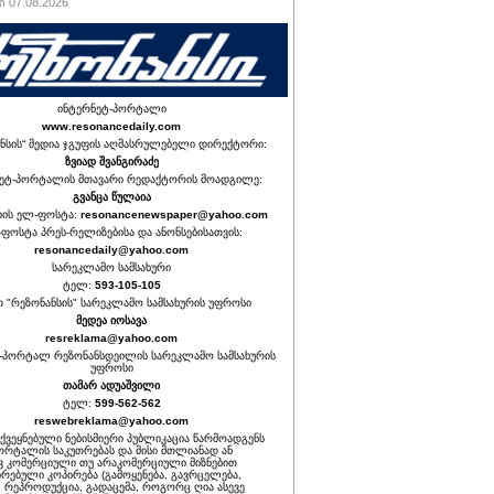
 07.08.2026
ინტერნეტ-პორტალი
www.resonancedaily.com
ნსის“ მედია ჯგუფის აღმასრულებელი დირექტორი:
ზვიად შვანგირაძე
ეტ-პორტალის მთავარი რედაქტორის მოადგილე:
გვანცა წულაია
იის ელ-ფოსტა:
resonancenewspaper@yahoo.com
ფოსტა პრეს-რელიზებისა და ანონსებისათვის:
resonancedaily@yahoo.com
სარეკლამო სამსახური
ტელ:
593-105-105
თ "რეზონანსის" სარეკლამო სამსახურის უფროსი
მედეა იოსავა
resreklama@yahoo.com
-პორტალ რეზონანსდეილის სარეკლამო სამსახურის
უფროსი
თამარ ადუაშვილი
ტელ:
599-562-562
reswebreklama@yahoo.com
ოქვეყნებული ნებისმიერი პუბლიკაცია წარმოადგენს
ორტალის საკუთრებას და მისი მთლიანად ან
 კომერციული თუ არაკომერციული მიზნებით
რებული კოპირება (გამოყენება, გავრცელება,
, რეპროდუქცია, გადაცემა, როგორც ღია ასევე