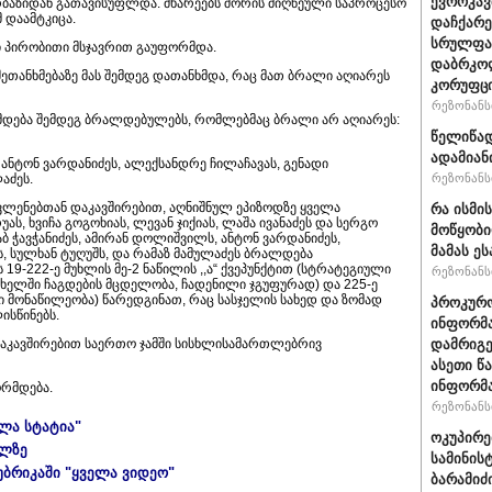
ევროკავ
ბაზიდან გათავისუფლდა. მხარეებს შორის მიღწეული საპროცესო
 დაამტკიცა.
დაჩქარე
სრულფას
ნი პირობითი მსჯავრით გაუფორმდა.
დაბრკოლ
თანხმებაზე მას შემდეგ დათანხმდა, რაც მათ ბრალი აღიარეს
კორუფცი
რეზონანსი
მდება შემდეგ ბრალდებულებს, რომლებმაც ბრალი არ აღიარეს:
წელიწად
ადამიან
ანტონ ვარდანიძეს, ალექსანდრე ჩილაჩავას, გენადი
რეზონანსი
აძეს.
ვლენებთან დაკავშირებით, აღნიშნულ ეპიზოდზე ყველა
რა ისმი
, ხვიჩა გოგოხიას, ლევან ჯიქიას, ლაშა ივანაძეს და სერგო
მოწყობი
 ჭავჭანიძეს, ამირან დოლიშვილს, ანტონ ვარდანიძეს,
მამას ე
, სულხან ტუღუშს, და რამაზ მამულაძეს ბრალდება
9-222-ე მუხლის მე-2 ნაწილის ,,ა“ ქვეპუნქტით (სტრატეგიული
რეზონანსი
 ხელში ჩაგდების მცდელობა, ჩადენილი ჯგუფურად) და 225-ე
 მონაწილეობა) წარედგინათ, რაც სასჯელის სახედ და ზომად
პროკურო
ისწინებს.
ინფორმა
დამრიგე
აკავშირებით საერთო ჯამში სისხლისამართლებრივ
ასეთი წ
ინფორმა
ორმდება.
რეზონანსი
ელა სტატია"
ოკუპირე
ულზე
სამინის
უბრიკაში "ყველა ვიდეო"
ბარამიძ