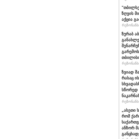
"თბილსე
ზღვის მ
აქცია გ
რეზონანსი
ზურაბ ა
განახლე
შენარჩუ
გარემოს
თბილისი
რეზონანსი
ზვიად შ
რასაც ი
სხვადასხ
სწორედ 
ნაკარნა
რეზონანსი
„ასეთი 
რომ ქარ
საქართვ
ანზორ მ
განცხად