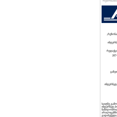
რეზონანსი
„რეზონა
ინტერნ
რედაქც
ელ-
გაზე
ინტერნეტ
საიტზე გამ
ინტერნეტ-პ
ნაწილობრივ
არალიცენზი
გადაბეჭვდა