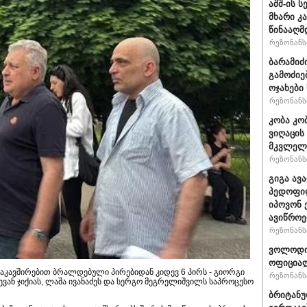
აშშ-ის 
მხარი კ
წინააღმ
რეზონანსი
ბარამიძ
გამოძიე
ოჯახები
რეზონანსი
კობა კო
ვიღაცის
მკვლელ
რეზონანსი
გიგა ავ
პედოფილ
იპოვონ 
ავიწროე
რეზონანსი
ვოლოდიმ
ოფიციალ
კავშირებით ბრალდებული პირებიდან კიდევ 6 პირს - გიორგი
რეზონანსი
ევან ჯიქიას, ლაშა ივანაძეს და სერგო მეგრელიშვილს საპროცესო
ბრიტანუ