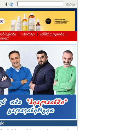
ძებნა
საზრებები
|
სპორტი
|
ჯანმრთელობა
|
ვიდეო
ები