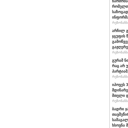
წარმომა
რომელთა
საზოგად
ინფორმა
რეზონანსი
არჩილ გ
ჯგუფის 
გამოწვე
გაჟღერე
რეზონანსი
გურამ ნ
რაც არ 
პარტიამ
რეზონანსი
იპოვეს 
მდინარე
მთელი დ
რეზონანსი
ბადრი ჯ
თავშეწი
სამაგალ
ხსოვნა 