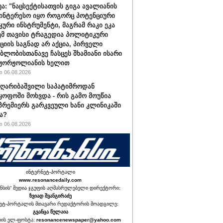
უა: "ნაცსექტისათვის გიგა ავალიანის
ინტერესო იყო როგორც პოტენციური
ური ინსტრუმენტი, მაგრამ რაკი ეკა
ემ თავისი ტრაგედია პოლიტიკური
ციის საგნად არ აქცია, პირველი
ბლობისთანავე ჩასცეს შხამიანი ისარი
 ჟორჟოლიანის ხელით
 06.08.2026
ღარიბაშვილი საპატიმროდან
ყოფოში მოხვდა - რის გამო მოუწია
რემიერს გარკვეული ხანი კლინიკაში
ა?
 06.08.2026
ინტერნეტ-პორტალი
www.resonancedaily.com
ნსის“ მედია ჯგუფის აღმასრულებელი დირექტორი:
ზვიად შვანგირაძე
ეტ-პორტალის მთავარი რედაქტორის მოადგილე:
გვანცა წულაია
იის ელ-ფოსტა:
resonancenewspaper@yahoo.com