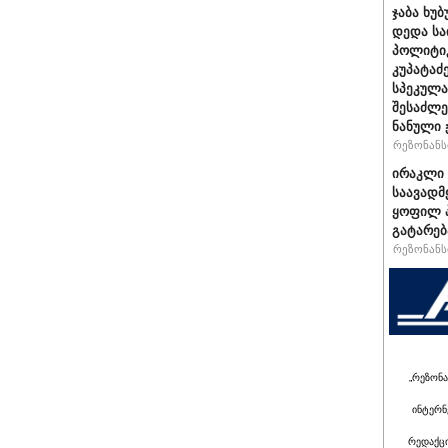
ჯაბა ხუბ
დედა სა
პოლიტიკ
კუპატაძ
სპეკულა
შესაძლე
ნანული
რეზონანსი
ირაკლი 
საავადმ
ყოფილ პ
გატარებ
რეზონანსი
„რეზონა
ინტერნ
რედაქც