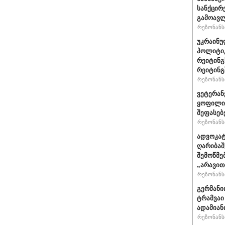
სანქცირ
გამოავლ
რეზონანსი
უკრაინუ
პოლიტი
რეიტინგ
რეიტინგშ
რეზონანსი
ვეტერან
ყოფილი 
შეფასებ
რეზონანსი
ადვოკატ
ღარიბაშ
შემოწმე
„არავით
რეზონანსი
გერმანი
ტრამვაი
ადამიან
რეზონანსი