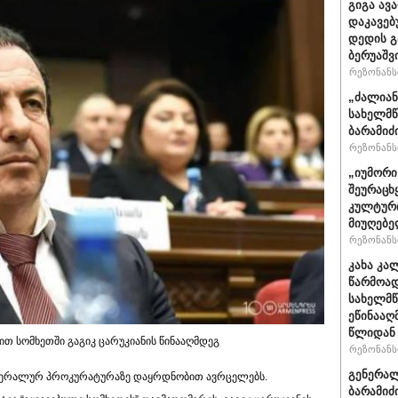
გიგა ავ
დაკავებ
დედის გ
ბერუაშვ
რეზონანსი
„ძალიან
სახელმწ
ბარამიძ
რეზონანსი
„იუმორი
შეურაცხ
კულტური
მიუღებე
რეზონანსი
კახა კა
წარმოად
სახელმწ
ეწინააღ
წლიდან 
თ სომხეთში გაგიკ ცარუკიანის წინააღმდეგ
რეზონანსი
გენერალ
გენერალურ პროკურატურაზე დაყრდნობით ავრცელებს.
ბარამიძ