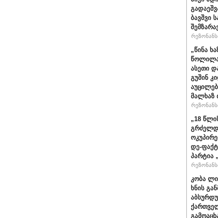
გადაეშვ
ბავშვი 
შემზარა
რეზონანსი
„წინა ხ
წოლილა 
ასეთი დ
გუშინ კ
აუცილებ
მალხაზ 
რეზონანსი
„18 წლი
გრძელდ
ოკუპირე
დე-ფაქტ
პარტია 
რეზონანსი
კობა ლი
ხნის გა
აბსურდუ
ქართველ
გამოაცხ