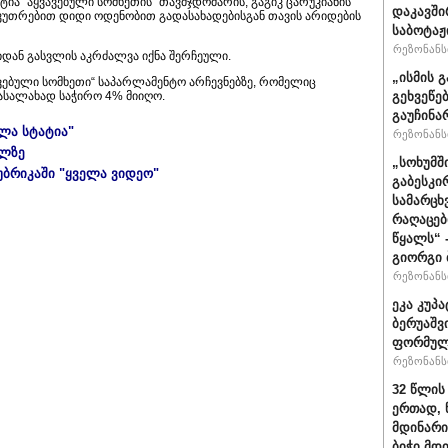
რტია “აყვავებული სომხეთის” თავმჯდომარის, გაგიკ ცარუკიანის
დაკავში
აკუთრებით დიდი ოდენობით გადასახადებისგან თავის არიდების
საბოტაჟ
რეზონანსი
ნიდან გასვლის აკრძალვა იქნა შერჩეული.
„ისმის გ
ვავებული სომხეთი“ საპარლამენტო არჩევნებზე, რომელიც
დასალახად საჭირო 4% მიიღო.
გეხვეწებ
გაუჩინა
ელა სტატია"
რეზონანსი
ულზე
„სოხუმშ
უბრიკაში "ყველა ვიდეო"
გაბესკი
სამარცხ
რაღაცებ
წყალს“ 
გიორგი 
რეზონანსი
ეკა კუპა
ბერუაშვ
ფორმულ
რეზონანსი
32 წლის
ერთად, 
მდინარი
ბიჭი მდ