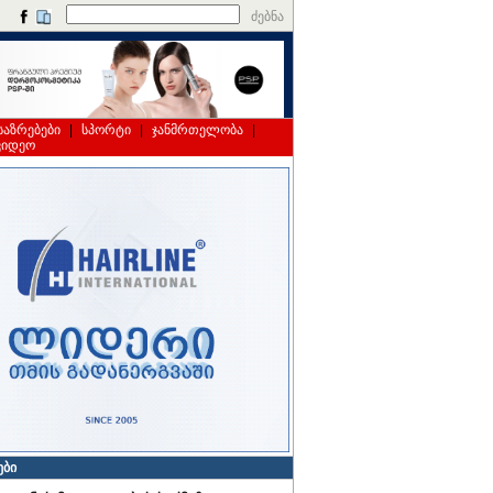
ძებნა
საზრებები
|
სპორტი
|
ჯანმრთელობა
|
ვიდეო
ები