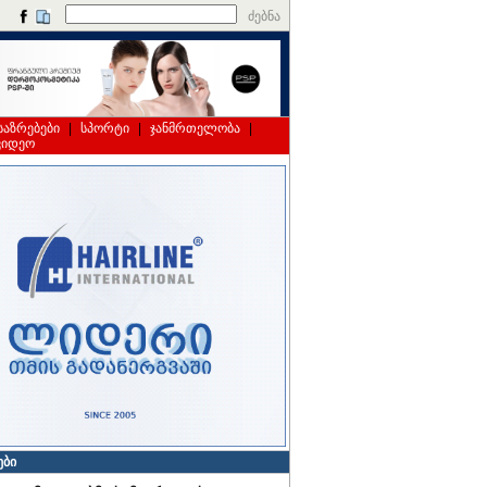
ძებნა
საზრებები
|
სპორტი
|
ჯანმრთელობა
|
ვიდეო
ები