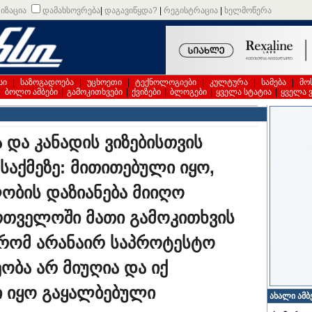
იზაცია
დამახსოვრება
|
დაგავიწყდა?
|
რეგისტრაცია
|
ხელმოწერა
სი
|
საზოგადოება
|
უცხოეთი
|
ტექნოლოგიები
|
კულტურა
|
სამება
|
მო
|
ბოლო ამბები
|
გამოკითხვები
|
ქვიზები
|
ბლოგები
|
ყველა სტატია
|
ყველა 
ა და კანადის ვიზებისთვის
საქმეზე: მითითებული იყო,
ობის დაზიანება მიიღო
ართველოში მათი გამოკითხვის
რომ არანაირ საპროტესტო
ობა არ მიუღია და იქ
ი იყო გაყალბებული
ახალი ამბ