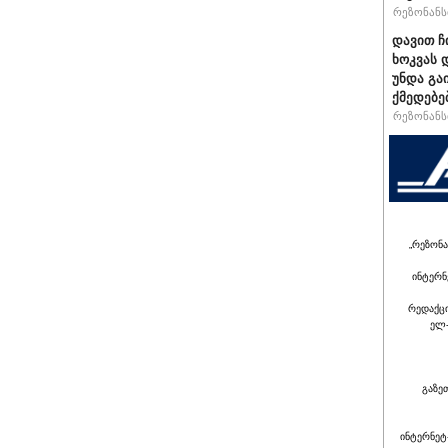
რეზონანსი
დავით ჩ
ხოკვას 
უნდა გა
ქმედებე
რეზონანსი
„რეზონა
ინტერნ
რედაქც
ელ-
გაზე
ინტერნეტ