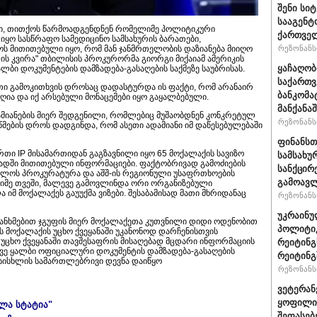
შენი სი
სააგენტ
ი, თითქოს წარმოადგენდნენ რომელიმე პოლიტიკური
ქართვე
იყო სასწრაფო სამედიცინო სამსახურის ბარათები,
ოს მითითებული იყო, რომ მან ჯანმრთელობის დაზიანება მიიღო
რეზონანსი
ედის კვირა" თბილისის პროკურორმა გიორგი მიქაიამ ამერიკის
ყაჩაღობ
ალბი დოკუმენტების დამზადება-გასაღების საქმეზე საუბრისას.
საქართვ
თი გამოკითხვის დროსაც დადასტურდა ის ფაქტი, რომ არანაირ
ბანკომა
ღია და იქ არსებული მონაცემები იყო გაყალბებული.
მანქანაშ
ამიანების მიერ შედგენილი, რომლებიც მუშაობდნენ კონკრეტულ
რეზონანსი
მების დროს დადგინდა, რომ ასეთი ადამიანი იმ დაწესებულებაში
ფინანსთ
რთი IP მისამართიდან გაგზავნილი იყო 65 მოქალაქის სავიზო
სამსახუ
აცხადში მითითებული ინფორმაციები. ფაქტობრივად გამოძიების
სანქცირ
ველოს პროკურატურა და აშშ-ის რეგიონული უსაფრთხოების
გამოავლ
იმე თვეში, მალევე გამოვლინდა ორი ორგანიზებული
 იმ მოქალაქეს გაუუქმა ვიზები. შესაბამისად მათი მხრიდანაც
რეზონანსი
უკრაინუ
ანხმებით ჯგუფის მიერ მოქალაქეთა კუთვნილი დიდი ოდენობით
პოლიტი
 მოქალაქის უცხო ქვეყანაში უკანონოდ დარჩენისთვის
უცხო ქვეყანაში თავშესაფრის მისაღებად მცდარი ინფორმაციის
რეიტინგ
ევე ყალბი ოფიციალური დოკუმენტის დამზადება-გასაღების
რეიტინგშ
თ სისხლის სამართლებრივი დევნა დაიწყო
რეზონანსი
ვეტერან
ყოფილი 
ელა სტატია"
შეფასებ