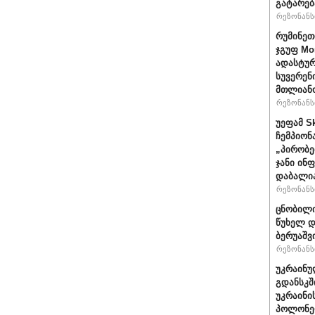
გატარებ
რეზონანსი
რუმინეთ
ჯგუფ Mo
ადასტურ
სუვერენ
მთლიანო
რეზონანსი
უეფამ S
ჩემპიონ
„პირობე
ჯანი ინ
დაბალი
რეზონანსი
ცნობილი
წუხელ დ
ბერუაშვ
რეზონანსი
უკრაინუ
გდანსკშ
უკრაინი
პოლონე