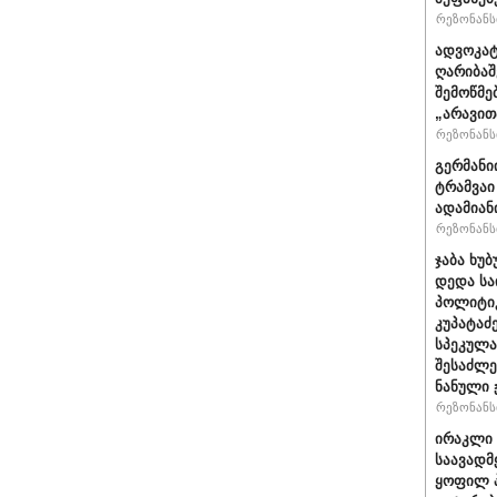
რეზონანსი
ადვოკატ
ღარიბაშ
შემოწმე
„არავით
რეზონანსი
გერმანი
ტრამვაი
ადამიან
რეზონანსი
ჯაბა ხუბ
დედა სა
პოლიტიკ
კუპატაძ
სპეკულა
შესაძლე
ნანული
რეზონანსი
ირაკლი 
საავადმ
ყოფილ პ