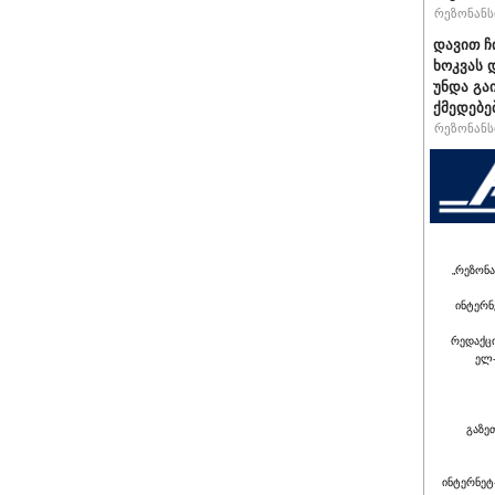
რეზონანსი
დავით ჩ
ხოკვას 
უნდა გა
ქმედებე
რეზონანსი
„რეზონა
ინტერნ
რედაქც
ელ-
გაზე
ინტერნეტ