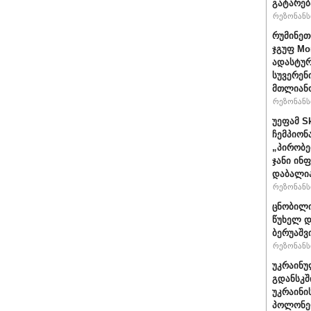
გატარებ
რეზონანსი
რუმინეთ
ჯგუფ Mo
ადასტურ
სუვერენ
მთლიანო
რეზონანსი
უეფამ S
ჩემპიონ
„პირობე
ჯანი ინ
დაბალი
რეზონანსი
ცნობილი
წუხელ დ
ბერუაშვ
რეზონანსი
უკრაინუ
გდანსკშ
უკრაინი
პოლონე