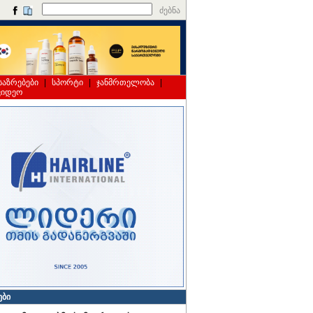
ძებნა
საზრებები
|
სპორტი
|
ჯანმრთელობა
|
ვიდეო
ები