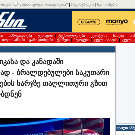
იზაცია
დამახსოვრება
|
დაგავიწყდა?
|
რეგისტრაცია
|
ხელმოწერა
სი
|
საზოგადოება
|
უცხოეთი
|
ტექნოლოგიები
|
კულტურა
|
სამება
|
მო
|
ბოლო ამბები
|
გამოკითხვები
|
ქვიზები
|
ბლოგები
|
ყველა სტატია
|
ყველა 
იკასა და კანადაში
ბად - ბრალდებულები საკუთარი
ანების ხარჯზე თაღლითური გზით
ბდნენ
ახალი ამბ