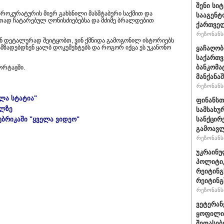
შენი სი
პროკურატურის მიერ გახსნილი მასშტაბური საქმით და
სააგენტ
თად ჩატარებულ ღონისძიებებსა და მძიმე ბრალდებით
ქართვე
რეზონანსი
ნ დეტალურად შეიტყობთ, ვინ ქმნიდა გამოგონილ ისტორიებს
თ ამზადებდნენ ყალბ დოკუმენტებს და როგორ იქცა ეს უკანონო
ყაჩაღობ
საქართვ
ბანკომა
ორტაჟში.
მანქანაშ
რეზონანსი
ელა სტატია"
ფინანსთ
ულზე
სამსახუ
უბრიკაში "ყველა ვიდეო"
სანქცირ
გამოავლ
რეზონანსი
უკრაინუ
პოლიტი
რეიტინგ
რეიტინგშ
რეზონანსი
ვეტერან
ყოფილი 
შეფასებ