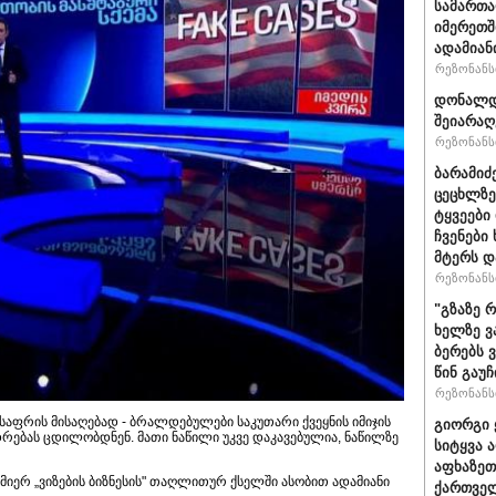
სამართ
იმერეთშ
ადამიან
რეზონანსი
დონალდ 
შეიარაღ
რეზონანსი
ბარამიძ
ცეცხლზე
ტყვეები
ჩვენები
მტერს დ
რეზონანსი
"გზაზე 
ხელზე ვ
ბერებს 
წინ გაუ
რეზონანსი
შესაფრის მისაღებად - ბრალდებულები საკუთარი ქვეყნის იმიჯის
გიორგი 
რებას ცდილობდნენ. მათი ნაწილი უკვე დაკავებულია, ნაწილზე
სიტყვა 
აფხაზეთ
იერ „ვიზების ბიზნესის" თაღლითურ ქსელში ასობით ადამიანი
ქართველ