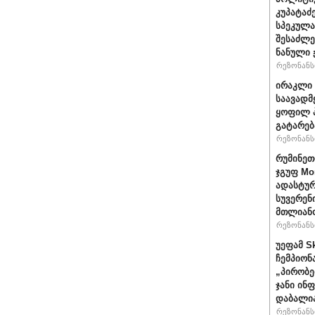
კუპატაძ
სპეკულა
შესაძლე
ნანული
რეზონანსი
ირაკლი 
საავადმ
ყოფილ პ
გატარებ
რეზონანსი
რუმინეთ
ჯგუფ Mo
ადასტურ
სუვერენ
მთლიანო
რეზონანსი
უეფამ S
ჩემპიონ
„პირობე
ჯანი ინ
დაბალი
რეზონანსი