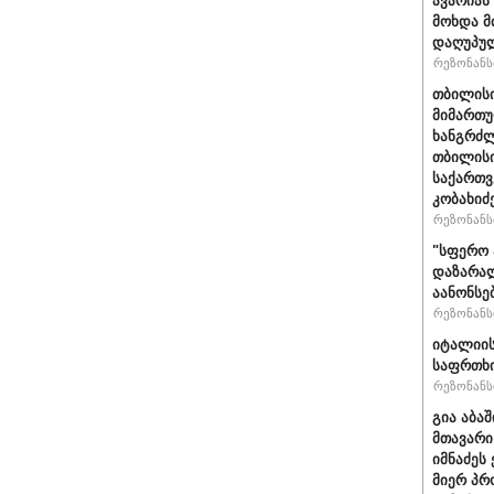
ავარიას
მოხდა მ
დაღუპუ
რეზონანსი
თბილისი
მიმართუ
ხანგრძლ
თბილისი
საქართვ
კობახიძ
რეზონანსი
"სფერო 
დაზარალ
აანონსე
რეზონანსი
იტალიის
საფრთხი
რეზონანსი
გია აბა
მთავარი
იმნაძეს 
მიერ პრ