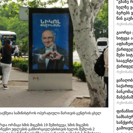
"გზაზე 
ხელზე ვ
ბერებს 
წინ გაუ
რეზონანსი
გიორგი 
სიტყვა 
აფხაზეთ
ქართველ
შენი სი
სააგენტ
ქართვე
რეზონანსი
ყაჩაღობ
საქართვ
ბანკომა
მანქანაშ
რეზონანსი
ფინანსთ
ან საქმეთა სამინისტროს ოპერატიული მართვის ცენტრის ცხელ
სამსახუ
სანქცირ
და ორმაგი ხმის მიცემის 19 შემთხვევა, ხმის მიცემის
გამოავლ
არჩევნო უფლების განხორციელებისთვის ხელის შეშლის 2