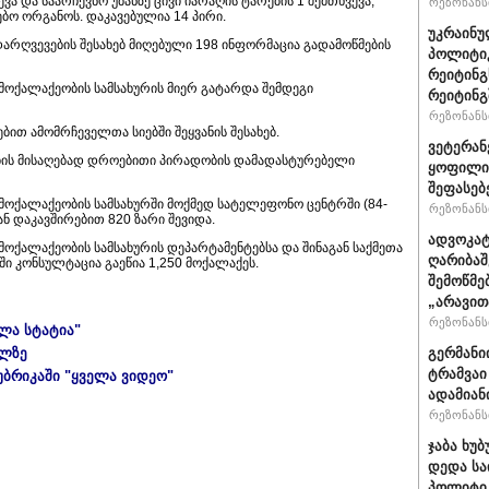
ვა და საარჩევნო უბანზე ცივი იარაღის ტარების 1 შემთხვევა,
რეზონანსი
ბო ორგანოს. დაკავებულია 14 პირი.
უკრაინუ
დარღვევების შესახებ მიღებული 198 ინფორმაცია გადამოწმების
პოლიტი
რეიტინგ
 მოქალაქეობის სამსახურის მიერ გატარდა შემდეგი
რეიტინგშ
რეზონანსი
ბით ამომრჩეველთა სიებში შეყვანის შესახებ.
ვეტერან
ობის მისაღებად დროებითი პირადობის დამადასტურებელი
ყოფილი 
შეფასებ
ა მოქალაქეობის სამსახურში მოქმედ სატელეფონო ცენტრში (84-
რეზონანსი
ან დაკავშირებით 820 ზარი შევიდა.
ადვოკატ
 მოქალაქეობის სამსახურის დეპარტამენტებსა და შინაგან საქმეთა
ღარიბაშ
ი კონსულტაცია გაეწია 1,250 მოქალაქეს.
შემოწმე
„არავით
რეზონანსი
ელა სტატია"
ულზე
გერმანი
ტრამვაი
უბრიკაში "ყველა ვიდეო"
ადამიან
რეზონანსი
ჯაბა ხუბ
დედა სა
პოლიტიკ