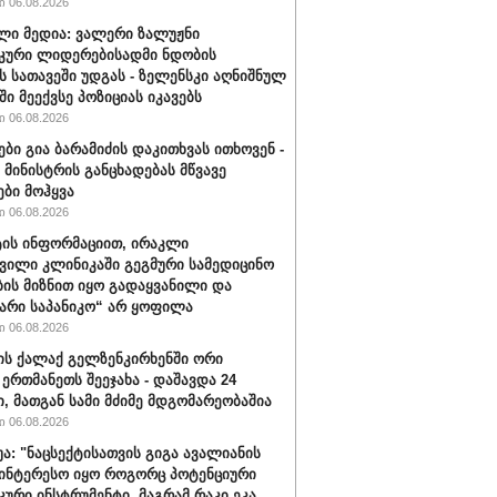
 06.08.2026
ლი მედია: ვალერი ზალუჟნი
კური ლიდერებისადმი ნდობის
ს სათავეში უდგას - ზელენსკი აღნიშნულ
ი მეექვსე პოზიციას იკავებს
 06.08.2026
ები გია ბარამიძის დაკითხვას ითხოვენ -
მინისტრის განცხადებას მწვავე
ები მოჰყვა
 06.08.2026
ის ინფორმაციით, ირაკლი
ვილი კლინიკაში გეგმური სამედიცინო
ბის მიზნით იყო გადაყვანილი და
არი საპანიკო“ არ ყოფილა
 06.08.2026
ის ქალაქ გელზენკირხენში ორი
 ერთმანეთს შეეჯახა - დაშავდა 24
ი, მათგან სამი მძიმე მდგომარეობაშია
 06.08.2026
უა: "ნაცსექტისათვის გიგა ავალიანის
ინტერესო იყო როგორც პოტენციური
ური ინსტრუმენტი, მაგრამ რაკი ეკა