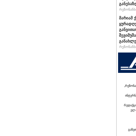
განესაზ
რეზონანსი
მარიამ 
ყურადღე
განვითა
შევიმუშ
განახლე
რეზონანსი
„რეზონა
ინტერნ
რედაქც
ელ-
გაზე