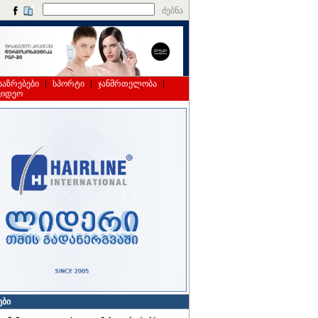
ძებნა
საზრებები
|
სპორტი
|
ჯანმრთელობა
|
ვიდეო
ები