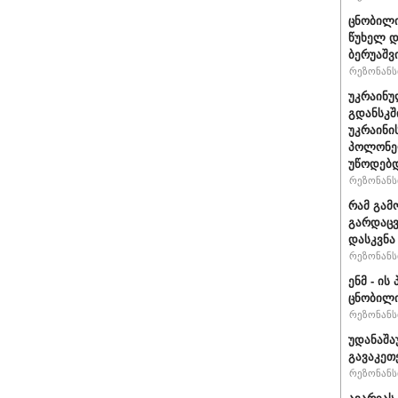
ცნობილი
წუხელ დ
ბერუაშვ
რეზონანსი
უკრაინუ
გდანსკშ
უკრაინი
პოლონე
უწოდებ
რეზონანსი
რამ გამ
გარდაცვ
დასკვნა
რეზონანსი
ენმ - ი
ცნობილ
რეზონანსი
უდანაშა
გავაკეთე
რეზონანსი