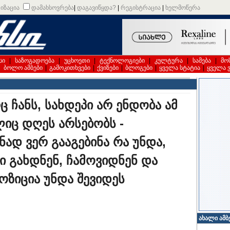
იზაცია
დამახსოვრება
|
დაგავიწყდა?
|
რეგისტრაცია
|
ხელმოწერა
სი
|
საზოგადოება
|
უცხოეთი
|
ტექნოლოგიები
|
კულტურა
|
სამება
|
მო
|
ბოლო ამბები
|
გამოკითხვები
|
ქვიზები
|
ბლოგები
|
ყველა სტატია
|
ყველა 
ც ჩანს, სახდეპი არ ენდობა ამ
იც დღეს არსებობს -
ნად ვერ გააგებინა რა უნდა,
 გახდნენ, ჩამოვიდნენ და
ოზიცია უნდა შევიდეს
ახალი ამბ