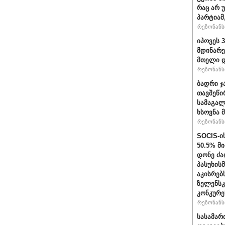
რაც არ 
პარტიამ
რეზონანსი
იპოვეს 
მდინარე
მთელი დ
რეზონანსი
ბადრი ჯ
თავშეწი
სამაგალ
ხსოვნა 
რეზონანსი
SOCIS-ი
50.5% მ
დონე ძა
პასუხის
აკისრებს
ზელენსკ
კონკურე
რეზონანსი
სასამარ