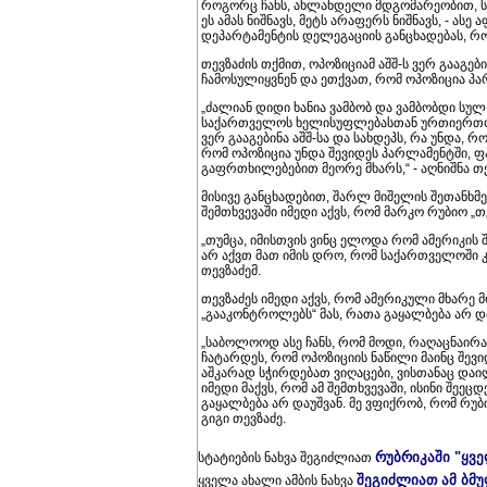
როგორც ჩანს, ახლანდელი მდგომარეობით, სა
ეს ამას ნიშნავს, მეტს არაფერს ნიშნავს, - ას
დეპარტამენტის დელეგაციის განცხადებას, რ
თევზაძის თქმით, ოპოზიციამ აშშ-ს ვერ გააგე
ჩამოსულიყვნენ და ეთქვათ, რომ ოპოზიცია პა
„ძალიან დიდი ხანია ვამბობ და ვამბობდი სულ
საქართველოს ხელისუფლებასთან ურთიერთობა
ვერ გააგებინა აშშ-სა და სახდეპს, რა უნდა, 
რომ ოპოზიცია უნდა შევიდეს პარლამენტში, ფა
გაფრთხილებებით მეორე მხარს,“ - აღნიშნა თე
მისივე განცხადებით, შარლ მიშელის შეთანხმე
შემთხვევაში იმედი აქვს, რომ მარკო რუბიო „
„თუმცა, იმისთვის ვინც ელოდა რომ ამერიკის 
არ აქვთ მათ იმის დრო, რომ საქართველოში კი
თევზაძემ.
თევზაძეს იმედი აქვს, რომ ამერიკული მხარე 
„გააკონტროლებს“ მას, რათა გაყალბება არ და
„საბოლოოდ ასე ჩანს, რომ მოდი, რაღაცნაირ
ჩატარდეს, რომ ოპოზიციის ნაწილი მაინც შევიდ
აშკარად სჭირდებათ ვიღაცები, ვისთანაც დაილ
იმედი მაქვს, რომ ამ შემთხვევაში, ისინი შეე
გაყალბება არ დაუშვან. მე ვფიქრობ, რომ რუბი
გიგი თევზაძე.
რუბრიკაში "ყვ
სტატიების ნახვა შეგიძლიათ
შეგიძლიათ ამ ბმ
ყველა ახალი ამბის ნახვა