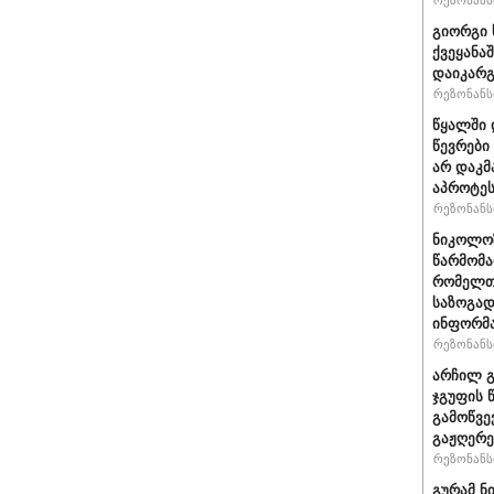
რეზონანსი
გიორგი 
ქვეყანა
დაიკარ
რეზონანსი
წყალში 
წევრები
არ დაკმ
აპროტეს
რეზონანსი
ნიკოლოზ
წარმომა
რომელთა
საზოგად
ინფორმა
რეზონანსი
არჩილ გ
ჯგუფის 
გამოწვე
გაჟღერე
რეზონანსი
გურამ ნ