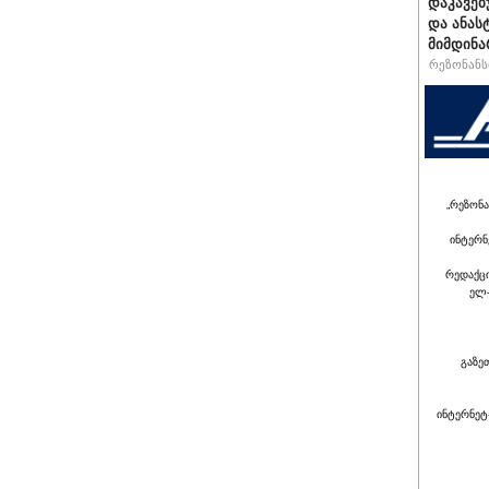
დაკავებ
და ანას
მიმდინა
რეზონანსი
„რეზონა
ინტერნ
რედაქც
ელ-
გაზე
ინტერნეტ