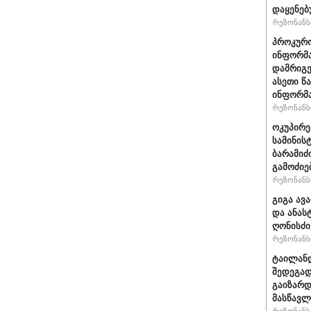
დაყენებ
რეზონანსი
პროკურო
ინფორმა
დამრიგე
ასეთი წ
ინფორმა
რეზონანსი
ოკუპირე
სამინის
ბარამიძ
გამოძიე
რეზონანსი
გიგა ავ
და ანას
ღონისძი
რეზონანსი
ტაილანდ
შედეგად
გაიზარდ
მასწავ