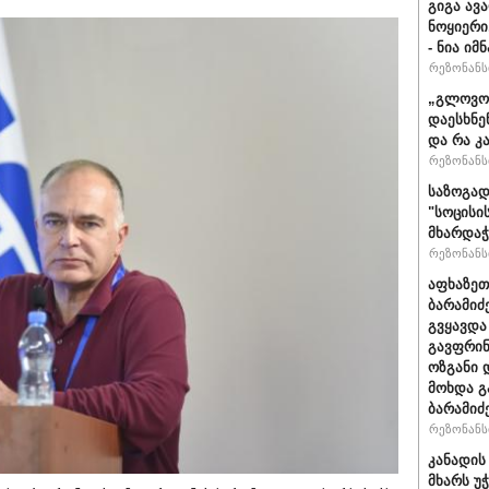
გიგა ავა
ნოყიერი
- ნია იმ
რეზონანსი
„გლოვოს
დაესხნე
და რა კ
რეზონანსი
საზოგად
"სოცისი
მხარდაჭ
რეზონანსი
აფხაზეთ
ბარამიძ
გვყავდა
გავფრინ
ოზგანი დ
მოხდა გ
ბარამიძ
რეზონანსი
კანადის
მხარს უ