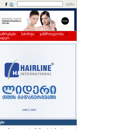
ძებნა
საზრებები
|
სპორტი
|
ჯანმრთელობა
|
ვიდეო
ები