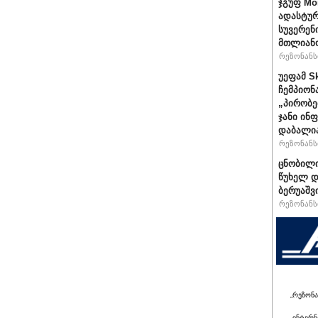
ჯგუფ Mo
ადასტურ
სუვერენ
მთლიანო
რეზონანსი
უეფამ S
ჩემპიონ
„პირობე
ჯანი ინ
დაბალი
რეზონანსი
ცნობილი
წუხელ დ
ბერუაშვ
რეზონანსი
„რეზონა
ინტერნ