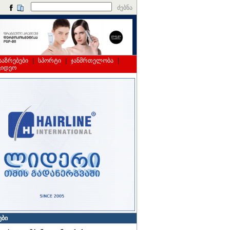
ძებნა
საზრებები
|
სპორტი
|
ჯანმრთელობა
|
ვიდეო
ები