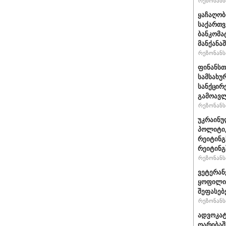
რეზონანსი
ყაჩაღობ
საქართვ
ბანკომა
მანქანაშ
რეზონანსი
ფინანსთ
სამსახუ
სანქცირ
გამოავლ
რეზონანსი
უკრაინუ
პოლიტი
რეიტინგ
რეიტინგშ
რეზონანსი
ვეტერან
ყოფილი 
შეფასებ
რეზონანსი
ადვოკატ
ღარიბაშ