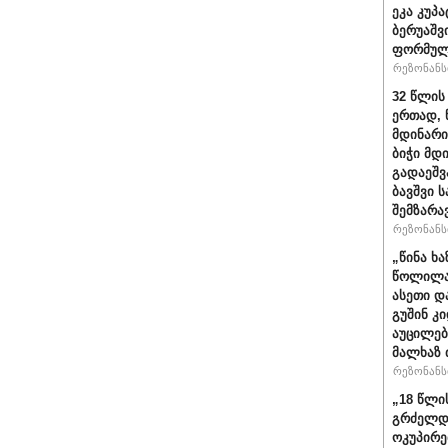
ეკა კუპა
ბერუაშვ
ფორმულ
რეზონანსი
32 წლის
ერთად, 
მდინარი
ბიჭი მდ
გადაეშვ
ბავშვი 
შემზარა
რეზონანსი
„წინა ხ
წოლილა 
ასეთი დ
გუშინ კ
აუცილებ
მალხაზ 
რეზონანსი
„18 წლი
გრძელდ
ოკუპირე