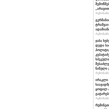
შემოწმე
„არავით
რეზონანსი
გერმანი
ტრამვაი
ადამიან
რეზონანსი
ჯაბა ხუბ
დედა სა
პოლიტიკ
კუპატაძ
სპეკულა
შესაძლე
ნანული
რეზონანსი
ირაკლი 
საავადმ
ყოფილ პ
გატარებ
რეზონანსი
რუმინეთ