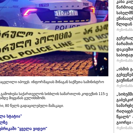
კახა კა
წარმოად
სახელმწ
ეწინააღ
წლიდან 
რეზონანსი
გენერალ
ბარამიძ
დაკავში
საბოტაჟ
რეზონანსი
„ისმის გ
გეხვეწებ
გაუჩინა
აცვლილი იპოვეს. ინფორმაციას შინაგან საქმეთა სამინისტრო
რეზონანსი
ე გამოძიება საქართველოს სისხლის სამართლის კოდექსის 115-ე
„სოხუმშ
დე მიყვანას გულისხმობს.
გაბესკი
სამარცხ
, 80 წელს გადაცილებული მამაკაცი.
რაღაცებ
ელა სტატია"
წყალს“ 
ულზე
გიორგი 
რეზონანსი
უბრიკაში "ყველა ვიდეო"