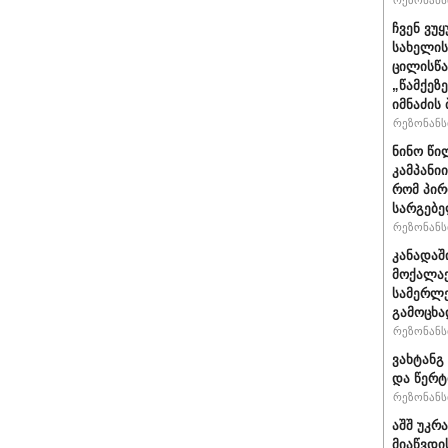
რეზონანსი
ჩვენ ვუ
სახელის
ცილისწა
„წამქეზ
იმნაძის 
რეზონანსი
ნინო წი
კამპანი
რომ პირ
სარგებ
რეზონანსი
კანადაშ
მოქალაქ
სამერლე
გამოცხ
რეზონანსი
ვახტანგ 
და წერტ
რეზონანსი
აშშ უკრ
მიაწვდი