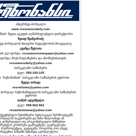
ინტერნეტ-პორტალი
www.resonancedaily.com
ნსის“ მედია ჯგუფის აღმასრულებელი დირექტორი:
ზვიად შვანგირაძე
ეტ-პორტალის მთავარი რედაქტორის მოადგილე:
გვანცა წულაია
იის ელ-ფოსტა:
resonancenewspaper@yahoo.com
ფოსტა პრეს-რელიზებისა და ანონსებისათვის:
resonancedaily@yahoo.com
სარეკლამო სამსახური
ტელ:
593-105-105
თ "რეზონანსის" სარეკლამო სამსახურის უფროსი
მედეა იოსავა
resreklama@yahoo.com
-პორტალ რეზონანსდეილის სარეკლამო სამსახურის
უფროსი
თამარ ადუაშვილი
ტელ:
599-562-562
reswebreklama@yahoo.com
ოქვეყნებული ნებისმიერი პუბლიკაცია წარმოადგენს
ორტალის საკუთრებას და მისი მთლიანად ან
 კომერციული თუ არაკომერციული მიზნებით
რებული კოპირება (გამოყენება, გავრცელება,
, რეპროდუქცია, გადაცემა, როგორც ღია ასევე
ნაცემთა ბაზებში შენახვა) აკრძალულია.