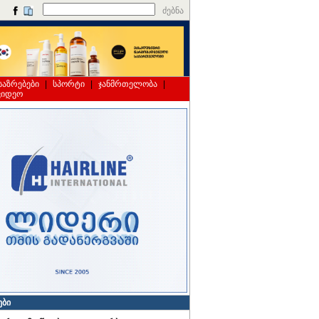
ძებნა
საზრებები
|
სპორტი
|
ჯანმრთელობა
|
ვიდეო
ები