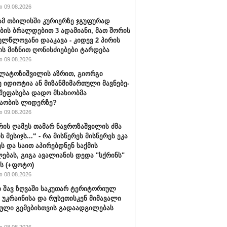
 09.08.2026
მ თბილისში კურიერზე ჯგუფურად
ის ბრალდებით 3 ადამიანი, მათ შორის
ულწლოვანი დააკავა - კიდევ 2 პირის
ის მიზნით ღონისძიებები ტარდება
 09.08.2026
ალატოზიშვილის აზრით, გიორგი
იდიოტია ან მი­ზან­მი­მარ­თუ­ლი მავ­ნე­ბე­
 შეფასება დადო მსახიობმა
აობის ლიდერზე?
 09.08.2026
ვრის ღამეს თამარ ნავროზაშვილის ძმა
ს მესიჯს...“ - რა მისწერეს მისწერეს ეკა
ეს და საით აპირებდნენ საქმის
ებას, გიგა ავალიანის დედა "სქრინს"
ბს (+ფოტო)
 08.08.2026
 შავ ზღვაში საკუთარ ტერიტორიულ
 უკრაინისა და რუსეთისკენ მიმავალი
ული გემებისთვის გადაადგილებას