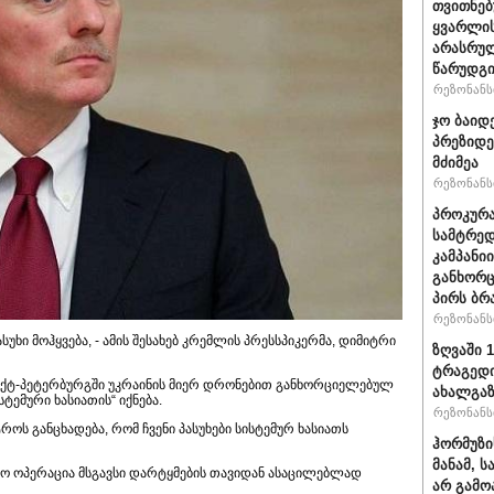
თვითნე
ყვარლის
არასრუ
წარუდგი
რეზონანსი
ჯო ბაიდ
პრეზიდე
მძიმეა
რეზონანსი
პროკურა
სამტრედ
კამპანი
განხორც
პირს ბრ
რეზონანსი
უხი მოჰყვება, - ამის შესახებ კრემლის პრესსპიკერმა, დიმიტრი
ზღვაში 
ტრაგედი
 სანქტ-პეტერბურგში უკრაინის მიერ დრონებით განხორციელებულ
ახალგა
სტემური ხასიათის“ იქნება.
რეზონანსი
როს განცხადება, რომ ჩვენი პასუხები სისტემურ ხასიათს
ჰორმუზი
მანამ, 
დრო ოპერაცია მსგავსი დარტყმების თავიდან ასაცილებლად
არ გამო