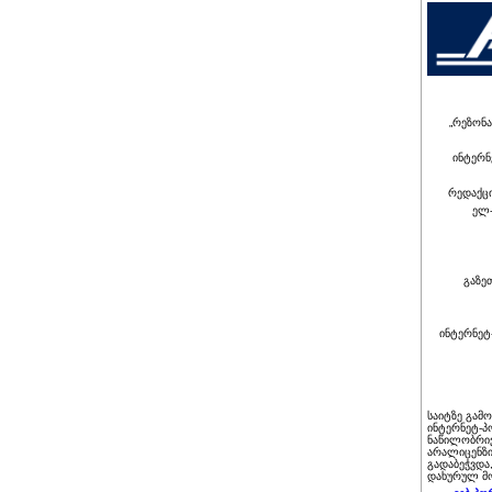
„რეზონა
ინტერნ
რედაქც
ელ-
გაზე
ინტერნეტ
საიტზე გამ
ინტერნეტ-პ
ნაწილობრივ
არალიცენზი
გადაბეჭვდა
დახურულ მო