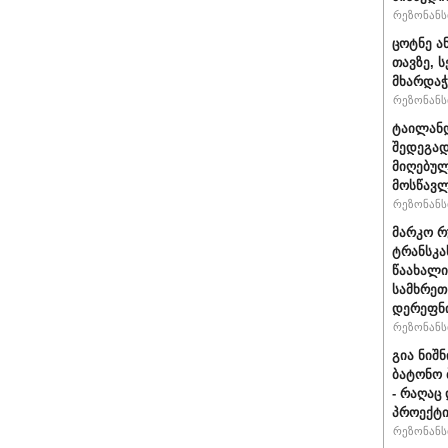
რეზონანსი
ცოტნე ა
თავზე, 
მხარდაჭ
რეზონანსი
ტაილან
შედეგად
მიღებულ
მოსწავ
რეზონანსი
მარკო რ
ტრანსკა
წაახალი
სამხრეთ
დერეფნი
რეზონანსი
გია ნიშ
ბატონო 
- რაღაც
პროექტი
რეზონანსი