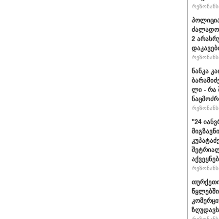
რეზონანსი
პოლიცია
ძალადობ
2 არასრ
დაკავებ
რეზონანსი
ნანკა კ
ბარამიძე 
ლი - რა
ნაცმოძრ
რეზონანსი
"24 იან
მიგზავნი
კუპატაძ
შეტრიალ
აქვეყნე
რეზონანსი
თურქეთი
წყლებში
კომერცი
ზღუდავს