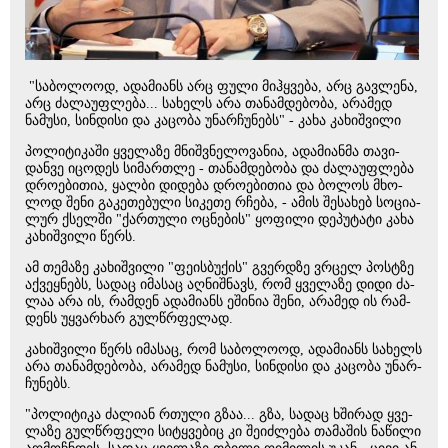
"საბოლოოდ, ადამიანს არც ფული მიჰყვება, არც გავლენა,
არც ძალაუფლება... სახელს არა თანამდებობა, არამედ
ნამუსი, სინდისი და კაცობა უნარჩუნებს" - კახა კახიშვილი
პო­ლი­ტი­კა­ში ყვე­ლა­ზე მნიშ­ვნე­ლო­ვა­ნია, ადა­მი­ან­მა თა­ვი­
დან­ვე იცო­დეს სი­მარ­თლე - თა­ნამ­დე­ბო­ბა და ძა­ლა­უფ­ლე­ბა
დრო­ე­ბი­თია, ყალ­ბი დი­დე­ბა დრო­ე­ბი­თია და ბო­ლოს მხო­
ლოდ შენი გა­კე­თე­ბუ­ლი სი­კე­თე რჩე­ბა, - ამის შე­სა­ხებ სო­ცი­ა­
ლურ ქსელ­ში "ქარ­თუ­ლი ოც­ნე­ბის" ყო­ფი­ლი დე­პუ­ტა­ტი კახა
კა­ხიშ­ვი­ლი წერს.
ამ თე­მა­ზე კა­ხიშ­ვი­ლი "ფე­ის­ბუ­ქის" გვერ­დზე ვრცელ პოსტზე
აქ­ვეყ­ნებს, სა­დაც იმა­საც აღ­ნიშ­ნავს, რომ ყვე­ლა­ზე დიდი ძა­
ლაა არა ის, რამ­დენ ადა­მი­ანს ეში­ნია შენი, არა­მედ ის რამ­
დენს უყ­ვარ­ხარ გულ­წრფე­ლად.
კა­ხიშ­ვი­ლი წერს იმა­საც, რომ სა­ბო­ლო­ოდ, ადა­მი­ანს სა­ხელს
არა თა­ნამ­დე­ბო­ბა, არა­მედ ნა­მუ­სი, სინ­დი­სი და კა­ცო­ბა უნარ­
ჩუ­ნებს.
"პო­ლი­ტი­კა ძა­ლი­ან რთუ­ლი გზაა... გზა, სა­დაც ხში­რად ყვე­
ლა­ზე გულ­წრფე­ლი სი­ტყვე­ბიც კი შე­იძ­ლე­ბა თა­მა­შის ნა­წი­ლი