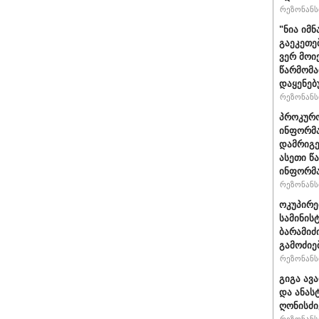
რეზონანსი
"ნია იმნ
გაეკეთე
ვერ მოი
წარმომა
დაყენებ
რეზონანსი
პროკურო
ინფორმა
დამრიგე
ასეთი წ
ინფორმა
რეზონანსი
ოკუპირე
სამინის
ბარამიძ
გამოძიე
რეზონანსი
გიგა ავ
და ანას
ღონისძი