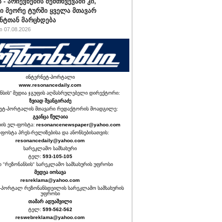
 - არჩევნების შემთხვევაში კი,
ი მეორე ტურში ყველა მთავარ
ნტთან მარცხდება
 07.08.2026
ინტერნეტ-პორტალი
www.resonancedaily.com
ნსის“ მედია ჯგუფის აღმასრულებელი დირექტორი:
ზვიად შვანგირაძე
ეტ-პორტალის მთავარი რედაქტორის მოადგილე:
გვანცა წულაია
იის ელ-ფოსტა:
resonancenewspaper@yahoo.com
ფოსტა პრეს-რელიზებისა და ანონსებისათვის:
resonancedaily@yahoo.com
სარეკლამო სამსახური
ტელ:
593-105-105
თ "რეზონანსის" სარეკლამო სამსახურის უფროსი
მედეა იოსავა
resreklama@yahoo.com
-პორტალ რეზონანსდეილის სარეკლამო სამსახურის
უფროსი
თამარ ადუაშვილი
ტელ:
599-562-562
reswebreklama@yahoo.com