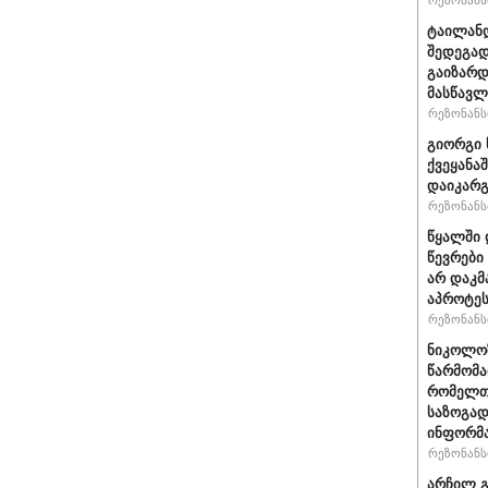
რეზონანსი
ტაილანდ
შედეგად
გაიზარდ
მასწავ
რეზონანსი
გიორგი 
ქვეყანა
დაიკარ
რეზონანსი
წყალში 
წევრები
არ დაკმ
აპროტეს
რეზონანსი
ნიკოლოზ
წარმომა
რომელთა
საზოგად
ინფორმა
რეზონანსი
არჩილ გ