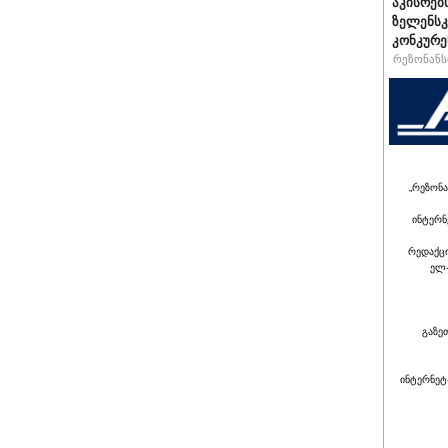
აკისრებს
ზელენსკ
კონკურე
რეზონანსი
„რეზონა
ინტერნ
რედაქც
ელ-
გაზე
ინტერნეტ