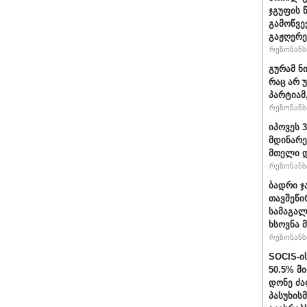
ჯგუფის 
გამოწვე
გაჟღერე
რეზონანსი
გურამ ნ
რაც არ 
პარტიამ
რეზონანსი
იპოვეს 
მდინარე
მთელი დ
რეზონანსი
ბადრი ჯ
თავშეწი
სამაგალ
ხსოვნა 
რეზონანსი
SOCIS-ი
50.5% მ
დონე ძა
პასუხის