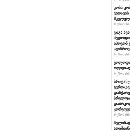
კობა კო
ვიღაცის
მკვლელ
რეზონანსი
გიგა ავ
პედოფილ
იპოვონ 
ავიწროე
რეზონანსი
ვოლოდიმ
ოფიციალ
რეზონანსი
ბრიტანუ
ევროკავ
დაჩქარე
სრულფას
დაბრკოლ
კორუფცი
რეზონანსი
წელიწად
ადამიან