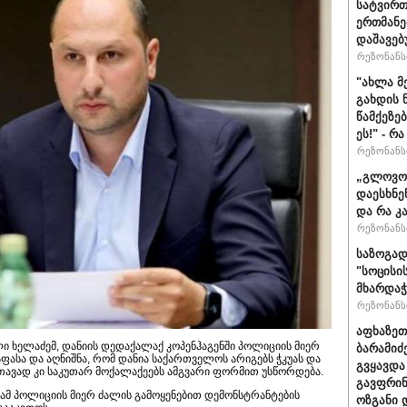
სატვირთ
ერთმანე
დაშავებ
რეზონანსი
"ახლა მ
გახდის 
წამქეზე
ეს!" - რ
რეზონანსი
„გლოვოს
დაესხნე
და რა კ
რეზონანსი
საზოგად
"სოცისი
მხარდაჭ
რეზონანსი
აფხაზეთ
ი ხელაძემ, დანიის დედაქალაქ კოპენჰაგენში პოლიციის მიერ
ბარამიძ
აფასა და აღნიშნა, რომ დანია საქართველოს არიგებს ჭკუას და
გვყავდა
 თავად კი საკუთარ მოქალაქეებს ამგვარი ფორმით უსწორდება.
გავფრინ
ამ პოლიციის მიერ ძალის გამოყენებით დემონსტრანტების
ოზგანი დ