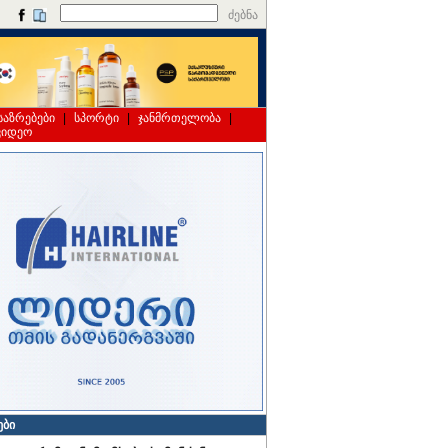
ძებნა
საზრებები
|
სპორტი
|
ჯანმრთელობა
|
ვიდეო
ები