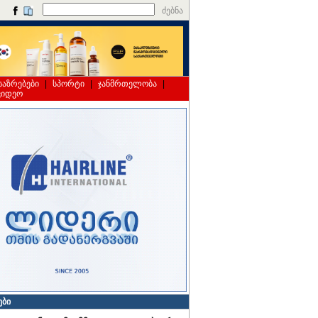
ძებნა
საზრებები
|
სპორტი
|
ჯანმრთელობა
|
ვიდეო
ები