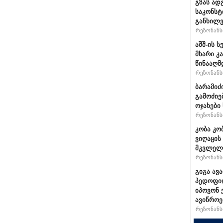
გზას ად
საკონსტ
განხილ
რეზონანსი
აშშ-ის 
მხარი კ
წინააღმ
რეზონანსი
ბარამიძ
გამოძიე
ოჯახები
რეზონანსი
კობა კო
ვიღაცის
მკვლელ
რეზონანსი
გიგა ავ
პედოფილ
იპოვონ 
ავიწროე
რეზონანსი