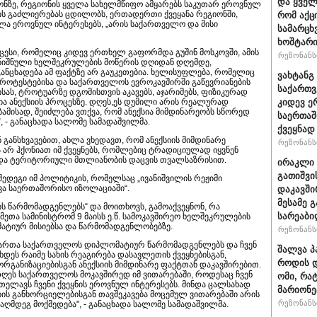
და ყვე
ონზე, რეგიონის ყველა სახელმწიფო ამყარებს საკუთარ ეროვნულ
ს გაძლიერებას ცდილობს, ერთადერთი ქვეყანა რეგიონში,
რომ აქც
ა ეროვნულ ინტერესებს, „არის საქართველო და მისი
სამარცხ
ხოშტარი
ოცესი, რომელიც კიდევ ერთხელ გაფორმდა გუშინ მოსკოვში, ამის
რეზონანსი
აღნიშნული ხელშეკრულების მოწერის დღიდან დღემდე,
ნცხადება ამ ფაქტზე არ გაუკეთებია. ხელისუფლება, რომელიც
ვახტანგ 
პროტესტებისა და საქართველოს ევროკავშირში გაწევრიანების
საქართვ
სას, ტროტუარზე დგომისთვის აკავებს, აჯარიმებს, ფიზიკურად
ია ანექსიის პროცესზე. დღეს,ეს დუმილი არის რეალურად
კიდევ ე
აბამისად, შეიძლება ვთქვა, რომ ანექსია მიმდინარეობს სწორედ
საერთაშ
, - განაცხადა სალომე სამადაშვილმა.
ქვეყნად
 განსხვავებით, ახლა ვხედავთ, რომ ანექსიის მიმდინარე
რეზონანსი
 არ ჰქონიათ იმ ქვეყნებს, რომლებიც ტრადიციულად იყვნენ
 და ტერიტორიული მთლიანობის დაცვის თვალსაზრისით.
ირაკლი 
გათიშვი
შედეგი იმ პოლიტიკის, რომელსაც „ივანიშვილის რეჟიმი
ვა საერთაშორისო იზოლაციაში“.
დაკავში
მესამე 
ის წარმომადგენლებს“ და მოითხოვს, გამოაქვეყნონ, რა
სარეაბი
მეთა სამინისტრომ 9 მაისს ე.წ. სამოკავშირეო ხელშეკრულების
ტიურ მისიებსა და წარმომადგენლობებზე.
რეზონანსი
აიმართა საქართველოს დიპლომატიურ წარმომადგენლებს და ჩვენ
შალვა პ
ხდეს რაიმე სახის რეაგირება დასავლეთის ქვეყნებისგან,
როდის დ
 ორგანიზაციებისგან ანექსიის მიმდინარე ფაქტთან დაკავშირებით.
 დღეს საქართველოს მოკავშირედ იმ ვითარებაში, როდესაც ჩვენ
ომი, რა
 თელავს ჩვენი ქვეყნის ეროვნულ ინტერესებს. მინდა ცალსახად
მარიონე
ის განხორციელებისგან თავშეკავება მოცემულ ვითარებაში არის
რეზონანსი
ღმდეგ მოქმედება", - განაცხადა სალომე სამადაშვილმა.