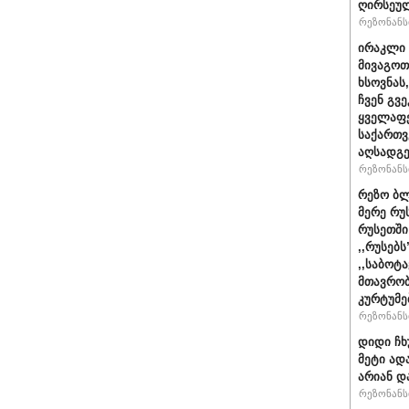
ღირსეულ
რეზონანსი
ირაკლი 
მივაგოთ
ხსოვნას
ჩვენ გვე
ყველაფე
საქართ
აღსადგ
რეზონანსი
რეზო ბლ
მერე რუ
რუსეთში
,,რუსებ
,,საბოტ
მთავრობ
კურტუმე
რეზონანსი
დიდი ჩხ
მეტი ად
არიან დ
რეზონანსი