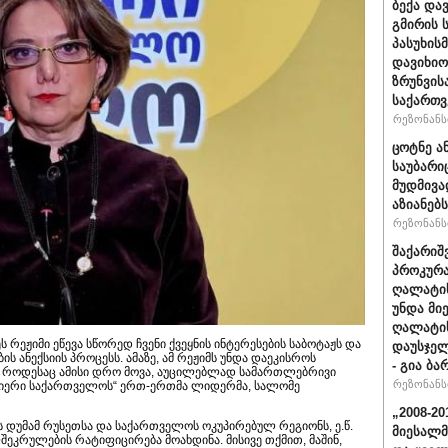
ბექა და
გმირის 
პასუხის
დავიხიო
ზრუნვის
საქართვ
რეზონანსი
ცოტნე ა
საუბარი
მუდმივა
აზიანებს
რეზონანსი
შაქარიშ
პროკურა
ღალატის
უნდა მი
ღალატის
 რეჟიმი ეწევა სწორედ ჩვენი ქვეყნის ინტერესების საბოტაჟს და
დაუსჯელ
ს ანექსიის პროცესს. ამაზე, ამ რეჟიმს უნდა დაეკისროს
- გია ბა
ა როდესაც ამისი დრო მოვა, აუცილებლად სამართლებრივი
რეზონანსი
ძლიერი საქართველოს“ ერთ-ერთმა ლიდერმა, სალომე
„2008-2
ს დუმამ რუსეთსა და საქართველოს ოკუპირებულ რეგიონს, ე.წ.
მიესალმ
შეკრულების რატიფიცირება მოახდინა. მისივე თქმით, მაშინ,