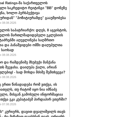
bal Ratings-მა საქართველოს
ული საკრედიტო რეიტინგი "BB" დონეზე
უნა, ხოლო პერსპექტივა
ურიდან" "პოზიტიურამდე" გააუმჯობესა
 08.08.2026
ელოს საპატრიარქო: დღეს, 8 აგვისტოს,
ველოს მართლმადიდებელი ეკლესიის
ტაძრებში აღევლინება საღმრთო
ა და პანაშვიდები ომში დაღუპულთა
 საოხად
 08.08.2026
ო და რამდენიმე მსუბუქი მანქანა
თს შეეჯახა. დაიღუპა ქალი, არიან
ულებიც! - სად მოხდა მძიმე შემთხვევა?
 08.08.2026
ე ერთი წინადადება რომ ვთქვა, ის
ნათელს, თუ რატომ იყო ნია იმნაძე
ბელი, მისგან გამოსული ინფორმაციაა
ა თქვა ეკა კუპატაძემ პირდაპირ ეთერში?
 07.08.2026
“ კურიერს, დავით დვალიშვილს თავს
ნ - რა მიზეზით დაესხნენ თავს კურიერს