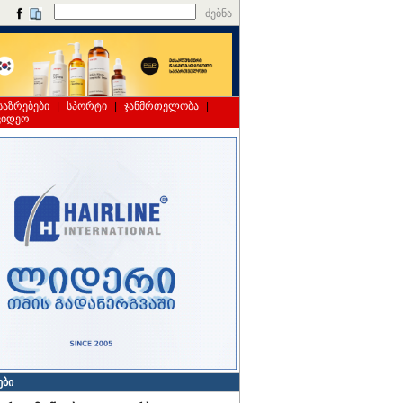
ძებნა
საზრებები
|
სპორტი
|
ჯანმრთელობა
|
ვიდეო
ები