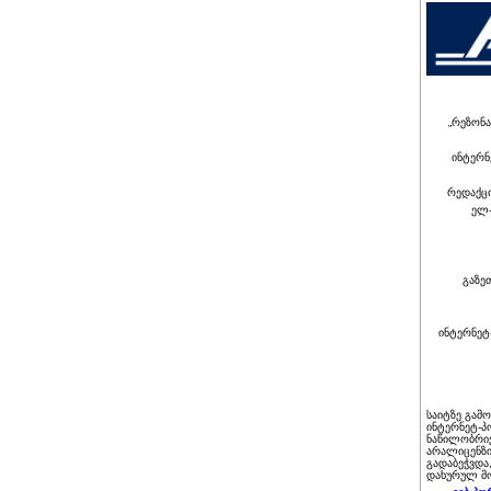
„რეზონა
ინტერნ
რედაქც
ელ-
გაზე
ინტერნეტ
საიტზე გამ
ინტერნეტ-პ
ნაწილობრივ
არალიცენზი
გადაბეჭვდა
დახურულ მო