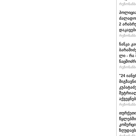
რეზონანსი
პოლიცია
ძალადობ
2 არასრ
დაკავებ
რეზონანსი
ნანკა კ
ბარამიძე 
ლი - რა
ნაცმოძრ
რეზონანსი
"24 იან
მიგზავნი
კუპატაძ
შეტრიალ
აქვეყნე
რეზონანსი
თურქეთი
წყლებში
კომერცი
ზღუდავს