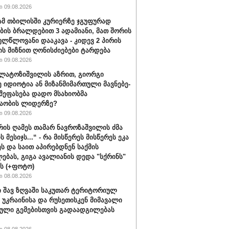
 09.08.2026
მ თბილისში კურიერზე ჯგუფურად
ის ბრალდებით 3 ადამიანი, მათ შორის
ულწლოვანი დააკავა - კიდევ 2 პირის
ის მიზნით ღონისძიებები ტარდება
 09.08.2026
ალატოზიშვილის აზრით, გიორგი
იდიოტია ან მი­ზან­მი­მარ­თუ­ლი მავ­ნე­ბე­
 შეფასება დადო მსახიობმა
აობის ლიდერზე?
 09.08.2026
ვრის ღამეს თამარ ნავროზაშვილის ძმა
ს მესიჯს...“ - რა მისწერეს მისწერეს ეკა
ეს და საით აპირებდნენ საქმის
ებას, გიგა ავალიანის დედა "სქრინს"
ბს (+ფოტო)
 08.08.2026
 შავ ზღვაში საკუთარ ტერიტორიულ
 უკრაინისა და რუსეთისკენ მიმავალი
ული გემებისთვის გადაადგილებას