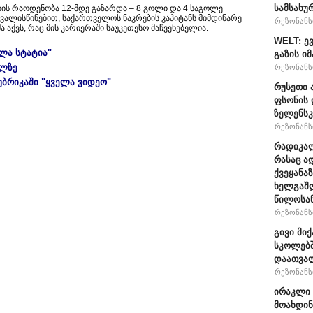
სამსახუ
ბის რაოდენობა 12-მდე გაზარდა – 8 გოლი და 4 საგოლე
თვალისწინებით, საქართველოს ნაკრების კაპიტანს მიმდინარე
რეზონანსი
 აქვს, რაც მის კარიერაში საუკეთესო მაჩვენებელია.
WELT: ე
ელა სტატია"
გაზის ი
ულზე
რეზონანსი
უბრიკაში "ყველა ვიდეო"
რუსეთი 
ფსონის 
ზელენსკ
რეზონანსი
რადიკალ
რასაც ა
ქვეყანაზ
ხელგაშლ
წილოსა
რეზონანსი
გივი მიქ
სკოლებშ
დაათვა
რეზონანსი
ირაკლი 
მოახდი