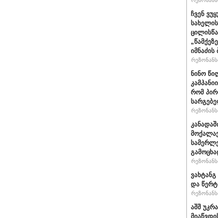
რეზონანსი
ჩვენ ვუ
სახელის
ცილისწა
„წამქეზ
იმნაძის 
რეზონანსი
ნინო წი
კამპანი
რომ პირ
სარგებ
რეზონანსი
კანადაშ
მოქალაქ
სამერლე
გამოცხ
რეზონანსი
ვახტანგ 
და წერტ
რეზონანსი
აშშ უკრ
მიაწვდი