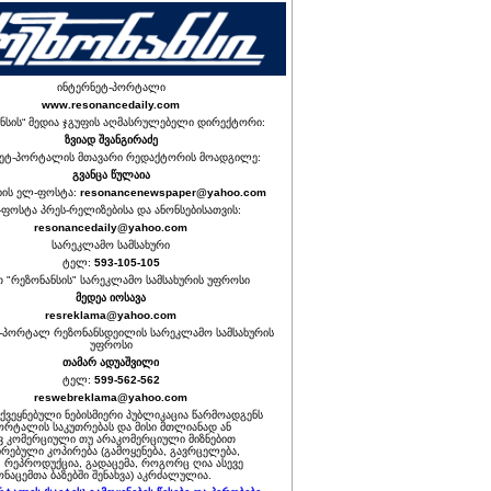
ინტერნეტ-პორტალი
www.resonancedaily.com
ნსის“ მედია ჯგუფის აღმასრულებელი დირექტორი:
ზვიად შვანგირაძე
ეტ-პორტალის მთავარი რედაქტორის მოადგილე:
გვანცა წულაია
იის ელ-ფოსტა:
resonancenewspaper@yahoo.com
ფოსტა პრეს-რელიზებისა და ანონსებისათვის:
resonancedaily@yahoo.com
სარეკლამო სამსახური
ტელ:
593-105-105
თ "რეზონანსის" სარეკლამო სამსახურის უფროსი
მედეა იოსავა
resreklama@yahoo.com
-პორტალ რეზონანსდეილის სარეკლამო სამსახურის
უფროსი
თამარ ადუაშვილი
ტელ:
599-562-562
reswebreklama@yahoo.com
ოქვეყნებული ნებისმიერი პუბლიკაცია წარმოადგენს
ორტალის საკუთრებას და მისი მთლიანად ან
 კომერციული თუ არაკომერციული მიზნებით
რებული კოპირება (გამოყენება, გავრცელება,
, რეპროდუქცია, გადაცემა, როგორც ღია ასევე
ნაცემთა ბაზებში შენახვა) აკრძალულია.