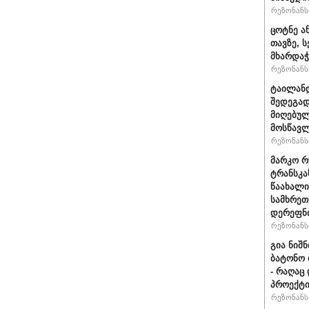
რეზონანსი
ცოტნე ა
თავზე, 
მხარდაჭ
რეზონანსი
ტაილან
შედეგად
მიღებულ
მოსწავ
რეზონანსი
მარკო რ
ტრანსკა
წაახალი
სამხრეთ
დერეფნი
რეზონანსი
გია ნიშ
ბატონო 
- რაღაც
პროექტი
რეზონანსი